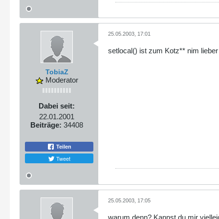
25.05.2003, 17:01
setlocal() ist zum Kotz** nim lieb
TobiaZ
Moderator
Dabei seit:
22.01.2001
Beiträge:
34408
Teilen
Tweet
25.05.2003, 17:05
warum denn? Kannst du mir viellei