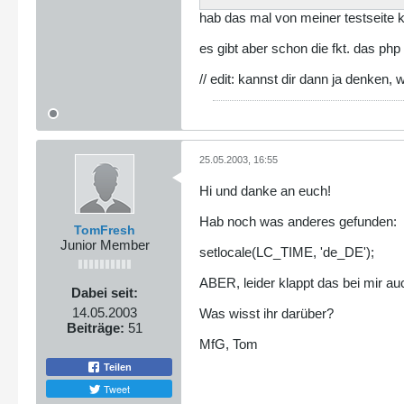
hab das mal von meiner testseite ko
es gibt aber schon die fkt. das ph
// edit: kannst dir dann ja denke
25.05.2003, 16:55
Hi und danke an euch!
Hab noch was anderes gefunden:
TomFresh
Junior Member
setlocale(LC_TIME, 'de_DE');
ABER, leider klappt das bei mir au
Dabei seit:
14.05.2003
Was wisst ihr darüber?
Beiträge:
51
MfG, Tom
Teilen
Tweet