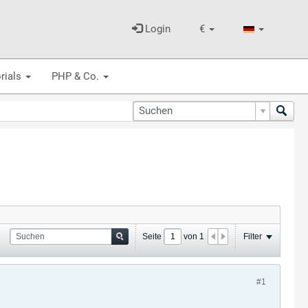
Login
€
rials
PHP & Co.
Seite
von
1
Filter
#1