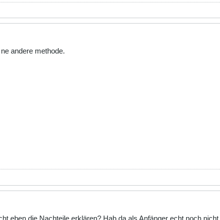
er ne andere methode.
cht eben die Nachteile erklären? Hab da als Anfänger echt noch nich