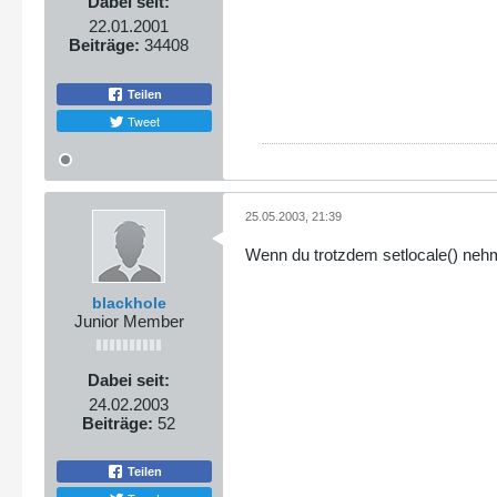
Dabei seit:
22.01.2001
Beiträge:
34408
Teilen
Tweet
25.05.2003, 21:39
Wenn du trotzdem setlocale() neh
blackhole
Junior Member
Dabei seit:
24.02.2003
Beiträge:
52
Teilen