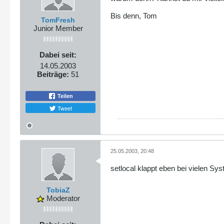
Bis denn, Tom
TomFresh
Junior Member
Dabei seit:
14.05.2003
Beiträge:
51
Teilen
Tweet
25.05.2003, 20:48
setlocal klappt eben bei vielen Sy
TobiaZ
Moderator