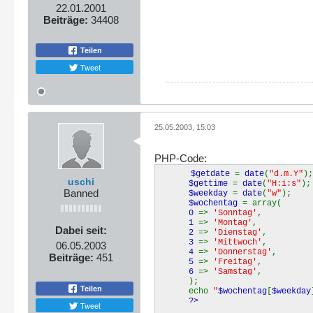
22.01.2001
Beiträge:
34408
Teilen
Tweet
25.05.2003, 15:03
PHP-Code:
$getdate
=
date
(
"d.m.Y"
);
uschi
$gettime
=
date
(
"H:i:s"
);
Banned
$weekday
=
date
(
"w"
);
$wochentag
= array(
0
=>
'Sonntag'
,
1
=>
'Montag'
,
Dabei seit:
2
=>
'Dienstag'
,
3
=>
'Mittwoch'
,
06.05.2003
4
=>
'Donnerstag'
,
Beiträge:
451
5
=>
'Freitag'
,
6
=>
'Samstag'
,
);
Teilen
echo
"
$wochentag
[
$weekday
?>
Tweet