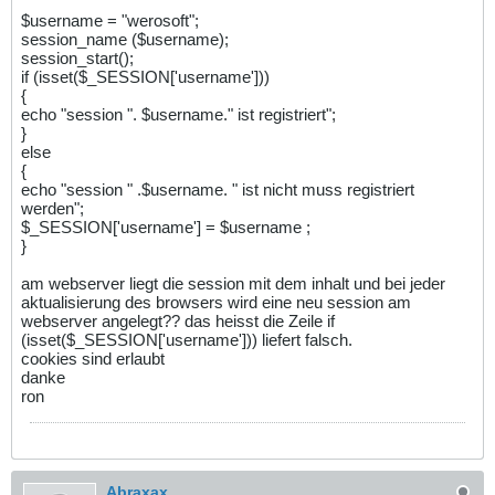
$username = "werosoft";
session_name ($username);
session_start();
if (isset($_SESSION['username']))
{
echo "session ". $username." ist registriert";
}
else
{
echo "session " .$username. " ist nicht muss registriert
werden";
$_SESSION['username'] = $username ;
}
am webserver liegt die session mit dem inhalt und bei jeder
aktualisierung des browsers wird eine neu session am
webserver angelegt?? das heisst die Zeile if
(isset($_SESSION['username'])) liefert falsch.
cookies sind erlaubt
danke
ron
Abraxax