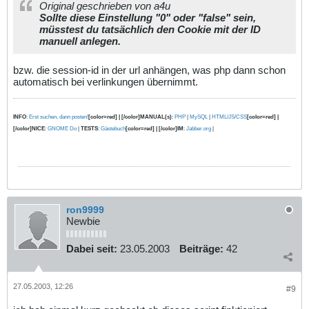
Original geschrieben von a4u
Sollte diese Einstellung "0" oder "false" sein,
müsstest du tatsächlich den Cookie mit der ID
manuell anlegen.
bzw. die session-id in der url anhängen, was php dann schon
automatisch bei verlinkungen übernimmt.
INFO
:
Erst suchen, dann posten!
[color=red] | [/color]MANUAL(s)
:
PHP
|
MySQL
|
HTML/JS/CSS
[color=red] |
[/color]NICE
:
GNOME Do
|
TESTS
:
Gästebuch
[color=red] | [/color]IM
:
Jabber.org
|
ron9999
Newbie
Dabei seit:
23.05.2003
Beiträge:
42
27.05.2003, 12:26
#9