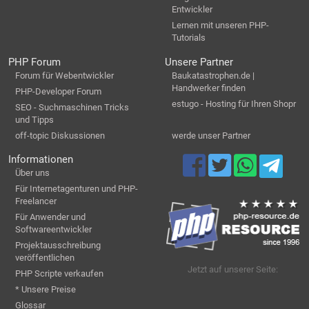
Entwickler
Lernen mit unseren PHP-
Tutorials
PHP Forum
Unsere Partner
Forum für Webentwickler
Baukatastrophen.de |
Handwerker finden
PHP-Developer Forum
estugo - Hosting für Ihren Shopr
SEO - Suchmaschinen Tricks
und Tipps
off-topic Diskussionen
werde unser Partner
Informationen
Über uns
Für Internetagenturen und PHP-
Freelancer
Für Anwender und
Softwareentwickler
Projektausschreibung
veröffentlichen
Jetzt auf unserer Seite:
PHP Scripte verkaufen
* Unsere Preise
Glossar