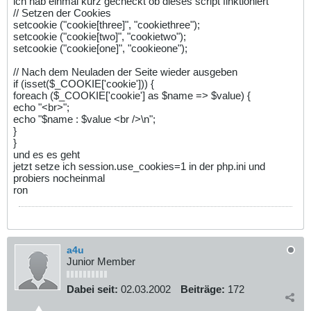
ich hab einmal kurz gecheckt ob dieses script finktioniert
// Setzen der Cookies
setcookie ("cookie[three]", "cookiethree");
setcookie ("cookie[two]", "cookietwo");
setcookie ("cookie[one]", "cookieone");
// Nach dem Neuladen der Seite wieder ausgeben
if (isset($_COOKIE['cookie'])) {
foreach ($_COOKIE['cookie'] as $name => $value) {
echo "<br>";
echo "$name : $value <br />\n";
}
}
und es es geht
jetzt setze ich session.use_cookies=1 in der php.ini und
probiers nocheinmal
ron
a4u
Junior Member
Dabei seit:
02.03.2002
Beiträge:
172