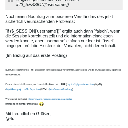
if ($_SESSION['username'])
Noch einen Nachtrag zum besseren Verständnis des jetzt
sicherlich verursachenden Problems:
"if ($_SESSION['username'])" ergibt auch dann "falsch", wenn
die Session korrekt erstellt und die Information eingelesen
werden konnte, aber 'username' einfach nur leer ist. "isset"
hingegen prüft die Existenz der Variablen, nicht deren Inhalt.
(Im Bezug auf das erste Posting)
Eventuelle Tippfehler bei PHP-Beispielen können durchaus vorkommen, aber es geht um die grundsätzliche Möglichkeit
der Anwendung.
Es war einmal ein Benutzer, der hatte ein
Problem
mit ...
PHP
(
http://de3.php.net/manual/de/
)
MySQL
(
http://dev.mysql.com/doc/mysql/de/
)
HTML
(
http://www.selfhtml.org/
)
Wer suchet, der findet:
http://www.php-resource.de/forum/search.php
Immer noch nichts? Dann frag!
Mit freundlichen Grüßen,
@4u