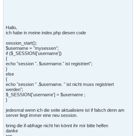
Hallo,
ich habe in meine index.php diesen code
session_start();
$username = "mysessen";
if ($_SESSION['username'])
{
echo "session ". $username." ist registriert";
}
else
{
echo "session " .$username. " ist nicht muss registriert
werden";
$_SESSION['username'] = $username ;
}
jedesmal wenn ich die seite aktualisiere ist if falsch denn am
server liegt immer eine neu session.
bring die if-abfrage nicht hin könnt ihr mir bitte helfen
danke
ron