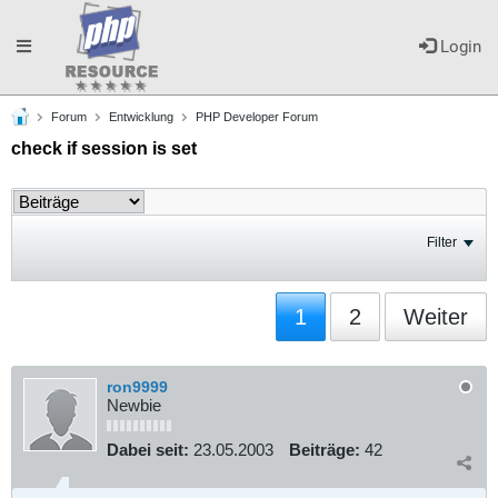
Toggle
Login
Forum
Entwicklung
PHP Developer Forum
navigation
check if session is set
Filter
1
2
Weiter
ron9999
Newbie
Dabei seit:
23.05.2003
Beiträge:
42