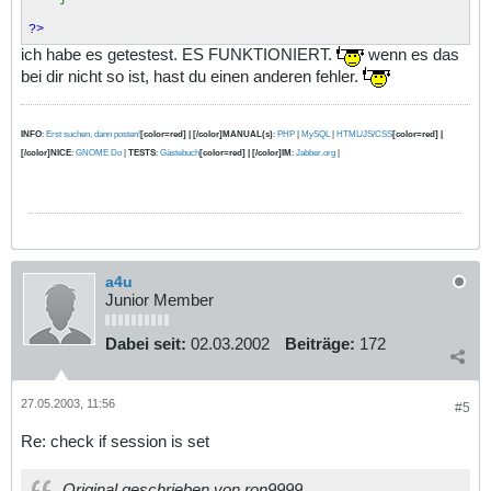
?>
ich habe es getestest. ES FUNKTIONIERT.
wenn es das
bei dir nicht so ist, hast du einen anderen fehler.
INFO
:
Erst suchen, dann posten!
[color=red] | [/color]MANUAL(s)
:
PHP
|
MySQL
|
HTML/JS/CSS
[color=red] |
[/color]NICE
:
GNOME Do
|
TESTS
:
Gästebuch
[color=red] | [/color]IM
:
Jabber.org
|
a4u
Junior Member
Dabei seit:
02.03.2002
Beiträge:
172
27.05.2003, 11:56
#5
Re: check if session is set
Original geschrieben von ron9999