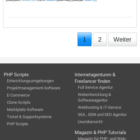
[/color]NICE
:
GNOME Do
|
TESTS
:
Gästebuch
[color=red] | [/color]IM
:
Jabber.org
|
1
2
Weiter
PHP Scripte
Internetagenturen &
Entwicklungsumgebungen
Freelancer finden
Full Service Agentur
Projektmanagement-Software
Webentwicklung &
E-Commerce
Softwareagentur
Clone-Scripts
Webhosting & IT-Service
Marktplatz-Software
SEA , SEM und SEO Agentur
Ticket & Supportsysteme
Userübersicht
PHP Scripte
Magazin & PHP Tutorials
Magazin für PHP- und Web-