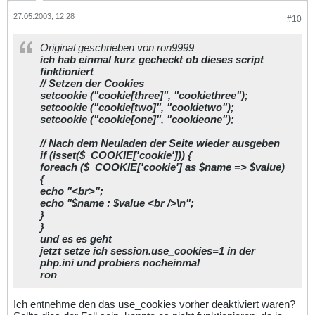
27.05.2003, 12:28
#10
Original geschrieben von ron9999
ich hab einmal kurz gecheckt ob dieses script
finktioniert
// Setzen der Cookies
setcookie ("cookie[three]", "cookiethree");
setcookie ("cookie[two]", "cookietwo");
setcookie ("cookie[one]", "cookieone");
// Nach dem Neuladen der Seite wieder ausgeben
if (isset($_COOKIE['cookie'])) {
foreach ($_COOKIE['cookie'] as $name => $value)
{
echo "<br>";
echo "$name : $value <br />\n";
}
}
und es es geht
jetzt setze ich session.use_cookies=1 in der
php.ini und probiers nocheinmal
ron
Ich entnehme den das use_cookies vorher deaktiviert waren?