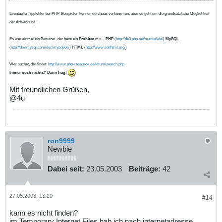
Eventuelle Tippfehler bei PHP-Beispielen können durchaus vorkommen, aber es geht um die grundsätzliche Möglichkeit
der Anwendung.
Es war einmal ein Benutzer, der hatte ein
Problem
mit ...
PHP
(
http://de3.php.net/manual/de/
)
MySQL
(
http://dev.mysql.com/doc/mysql/de/
)
HTML
(
http://www.selfhtml.org/
)
Wer suchet, der findet:
http://www.php-resource.de/forum/search.php
Immer noch nichts? Dann frag!
Mit freundlichen Grüßen,
@4u
ron9999
Newbie
Dabei seit:
23.05.2003
Beiträge:
42
27.05.2003, 13:20
#14
kann es nicht finden?
im Temporary Internet Files hab ich nach internetadresse