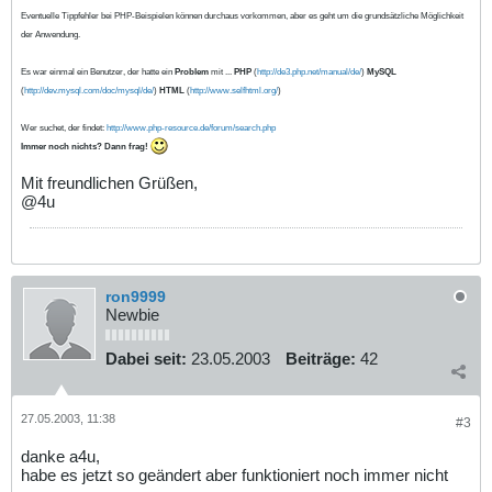
Eventuelle Tippfehler bei PHP-Beispielen können durchaus vorkommen, aber es geht um die grundsätzliche Möglichkeit
der Anwendung.
Es war einmal ein Benutzer, der hatte ein
Problem
mit ...
PHP
(
http://de3.php.net/manual/de/
)
MySQL
(
http://dev.mysql.com/doc/mysql/de/
)
HTML
(
http://www.selfhtml.org/
)
Wer suchet, der findet:
http://www.php-resource.de/forum/search.php
Immer noch nichts? Dann frag!
Mit freundlichen Grüßen,
@4u
ron9999
Newbie
Dabei seit:
23.05.2003
Beiträge:
42
27.05.2003, 11:38
#3
danke a4u,
habe es jetzt so geändert aber funktioniert noch immer nicht