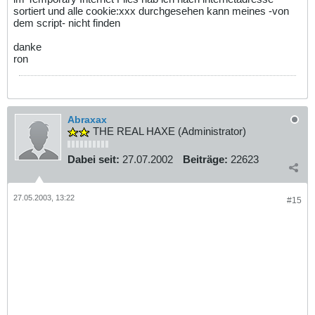
sortiert und alle cookie:xxx durchgesehen kann meines -von
dem script- nicht finden
danke
ron
Abraxax
THE REAL HAXE (Administrator)
Dabei seit:
27.07.2002
Beiträge:
22623
27.05.2003, 13:22
#15