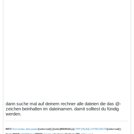
dann suche mal auf deinem rechner alle dateien die das @-
zeichen beinhalten im dateinamen. damit solltest du fündig
werden.
INFO
:
Erst suchen, dann posten!
[color=red] | [/color]MANUAL(s)
:
PHP
|
MySQL
|
HTML/JS/CSS
[color=red] |