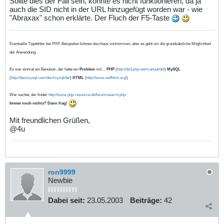
Sollte dies der Fall sein, konnte es nicht funktionieren, da ja
auch die SID nicht in der URL hinzugefügt worden war - wie
"Abraxax" schon erklärte. Der Fluch der F5-Taste
Eventuelle Tippfehler bei PHP-Beispielen können durchaus vorkommen, aber es geht um die grundsätzliche Möglichkeit
der Anwendung.
Es war einmal ein Benutzer, der hatte ein
Problem
mit ...
PHP
(
http://de3.php.net/manual/de/
)
MySQL
(
http://dev.mysql.com/doc/mysql/de/
)
HTML
(
http://www.selfhtml.org/
)
Wer suchet, der findet:
http://www.php-resource.de/forum/search.php
Immer noch nichts? Dann frag!
Mit freundlichen Grüßen,
@4u
ron9999
Newbie
Dabei seit:
23.05.2003
Beiträge:
42