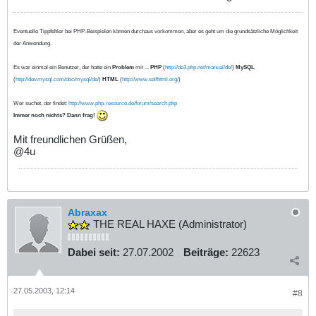
Eventuelle Tippfehler bei PHP-Beispielen können durchaus vorkommen, aber es geht um die grundsätzliche Möglichkeit
der Anwendung.
Es war einmal ein Benutzer, der hatte ein
Problem
mit ...
PHP
(
http://de3.php.net/manual/de/
)
MySQL
(
http://dev.mysql.com/doc/mysql/de/
)
HTML
(
http://www.selfhtml.org/
)
Wer suchet, der findet:
http://www.php-resource.de/forum/search.php
Immer noch nichts? Dann frag!
Mit freundlichen Grüßen,
@4u
Abraxax
THE REAL HAXE (Administrator)
Dabei seit:
27.07.2002
Beiträge:
22623
27.05.2003, 12:14
#8