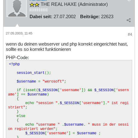
THE REAL HAXE (Administrator)
Dabei seit:
27.07.2002
Beiträge:
22623
27.05.2003, 11:45
#4
wenn du deinen webserver und php korrekt eingerichtet hast,
sollte es so korrekt funktionieren
PHP-Code:
<?php
session_start
();
$username
=
"werosoft"
;
if (isset(
$_SESSION
[
'username'
]) &&
$_SESSION
[
'usern
ame'
] ==
$username
)
{
echo
"session "
.
$_SESSION
[
'username'
].
" ist regi
striert"
;
}
else
{
echo
"username "
.
$username
.
" muss in der sessi
on registriert werden"
;
$_SESSION
[
'username'
] =
$username
;
}