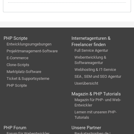
PHP Scripte
Internetagenturen &
Entwicklungsumgebungen
Freelancer finden
Full Service Agentur
Projektmanagement-Software
Webentwicklung &
E-Commerce
Softwareagentur
Clone-Scripts
Webhosting & IT-Service
Marktplatz-Software
SEA , SEM und SEO Agentur
Ticket & Supportsysteme
Userübersicht
PHP Scripte
Magazin & PHP Tutorials
Magazin für PHP- und Web-
Entwickler
Lernen mit unseren PHP-
Tutorials
PHP Forum
Unsere Partner
Forum für Webentwickler
Baukatastrophen.de |