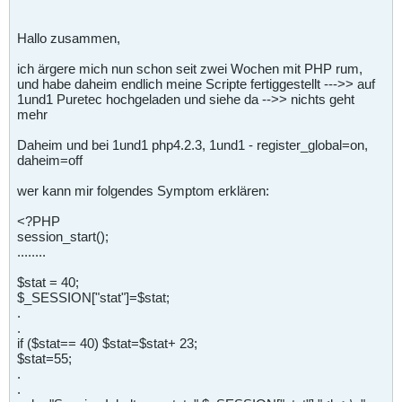
Hallo zusammen,
ich ärgere mich nun schon seit zwei Wochen mit PHP rum,
und habe daheim endlich meine Scripte fertiggestellt --->> auf
1und1 Puretec hochgeladen und siehe da -->> nichts geht
mehr
Daheim und bei 1und1 php4.2.3, 1und1 - register_global=on,
daheim=off
wer kann mir folgendes Symptom erklären:
<?PHP
session_start();
........
$stat = 40;
$_SESSION["stat"]=$stat;
.
.
if ($stat== 40) $stat=$stat+ 23;
$stat=55;
.
.