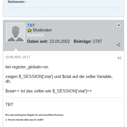
Stichworte:
-
TBT
Moderator
Dabei seit:
23.09.2002
Beiträge:
2787
10.06.2003, 16:17
#2
bei register_globals=on
zeigen $_SESSION['stat'] und $stat auf die selbe Variable,
dh.
$stat++ ist das selbe wie $_SESSION['stat']++
TBT
Die zwei wichtigsten Regeln für eine berufliche Karriere:
1. Verrate niemals alles was du weißt!