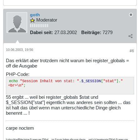
goth
Moderator
Dabei seit:
27.03.2002
Beiträge:
7279
10.06.2003, 19:56
#6
Das erklärt aber trotzdem nicht warum bei register_globals =
off die Ausgabe
PHP-Code:
echo
"Session Inhalt von stat: "
.
$_SESSION
[
"stat"
].
"
<br>\n"
;
55 ergibt ... weil bei register_globals $stat und
$_SESSION["stat"] eigentlich was anderes sein sollten ... das
ist halt das übel wenn man unterschiedliche Dinge gleich
benennt ... !
carpe noctem
[color=blue]Bitte keine Fragen per EMail ... im Forum haben alle was davon ... und ich beantworte EMail-Fragen von