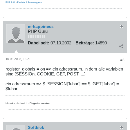
PHP 2 All
•
Patrizier II Browsergame
mrhappiness
PHP Guru
Dabei seit:
07.10.2002
Beiträge:
14890
10.06.2003, 16:21
#3
register_globals = on => ein adressraum, in dem alle variablen
sind (SESSIOn, COOKIE, GET, POST, ...)
ein adressraum => $_SESSION['fubar'] == $_GET['fubar'] =
$fubar ...
Ich denke, also bin ich. - Einige sind trotzdem...
Softkick