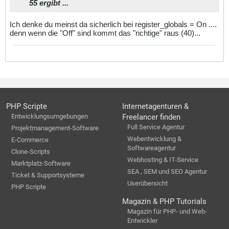
55 ergibt ...
Ich denke du meinst da sicherlich bei register_globals = On ....
denn wenn die "Off" sind kommt das "richtige" raus (40)...
PHP Scripte
Internetagenturen &
Entwicklungsumgebungen
Freelancer finden
Full Service Agentur
Projektmanagement-Software
Webentwicklung &
E-Commerce
Softwareagentur
Clone-Scripts
Webhosting & IT-Service
Marktplatz-Software
SEA , SEM und SEO Agentur
Ticket & Supportsysteme
Userübersicht
PHP Scripte
Magazin & PHP Tutorials
Magazin für PHP- und Web-
Entwickler