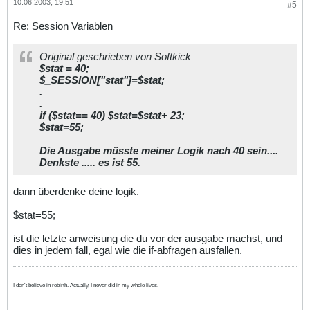
10.06.2003, 19:51
#5
Re: Session Variablen
Original geschrieben von Softkick
$stat = 40;
$_SESSION["stat"]=$stat;
.
.
if ($stat== 40) $stat=$stat+ 23;
$stat=55;
Die Ausgabe müsste meiner Logik nach 40 sein....
Denkste ..... es ist 55.
dann überdenke deine logik.
$stat=55;
ist die letzte anweisung die du vor der ausgabe machst, und
dies in jedem fall, egal wie die if-abfragen ausfallen.
I don't believe in rebirth. Actually, I never did in my whole lives.