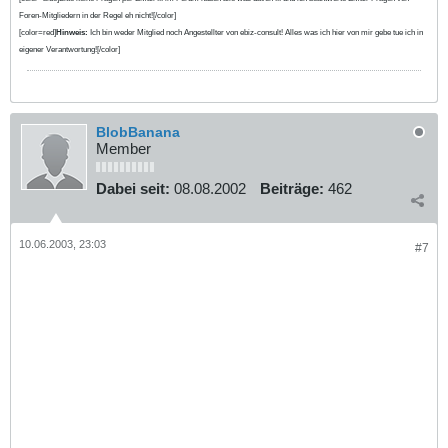
Foren-Mitgliedern in der Regel eh nicht![/color]
[color=red]
Hinweis:
Ich bin weder Mitglied noch Angestellter von ebiz-consult! Alles was ich hier von mir gebe tue ich in
eigener Verantwortung![/color]
BlobBanana
Member
Dabei seit:
08.08.2002
Beiträge:
462
10.06.2003, 23:03
#7