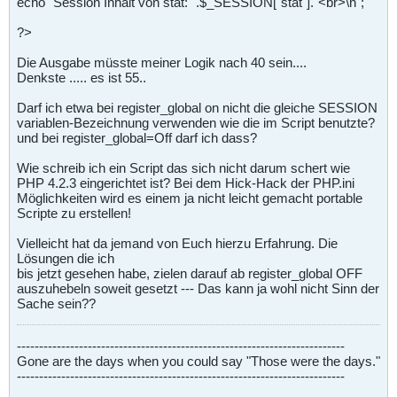
echo "Session Inhalt von stat: ".$_SESSION["stat"]."<br>\n";
?>
Die Ausgabe müsste meiner Logik nach 40 sein....
Denkste ..... es ist 55..
Darf ich etwa bei register_global on nicht die gleiche SESSION
variablen-Bezeichnung verwenden wie die im Script benutzte?
und bei register_global=Off darf ich dass?
Wie schreib ich ein Script das sich nicht darum schert wie
PHP 4.2.3 eingerichtet ist? Bei dem Hick-Hack der PHP.ini
Möglichkeiten wird es einem ja nicht leicht gemacht portable
Scripte zu erstellen!
Vielleicht hat da jemand von Euch hierzu Erfahrung. Die
Lösungen die ich
bis jetzt gesehen habe, zielen darauf ab register_global OFF
auszuhebeln soweit gesetzt --- Das kann ja wohl nicht Sinn der
Sache sein??
--------------------------------------------------------------------------
Gone are the days when you could say "Those were the days."
--------------------------------------------------------------------------