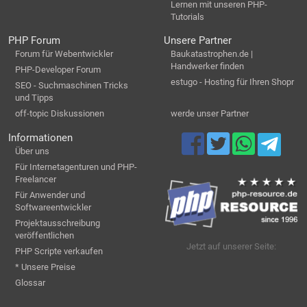
Lernen mit unseren PHP-
Tutorials
PHP Forum
Unsere Partner
Forum für Webentwickler
Baukatastrophen.de |
Handwerker finden
PHP-Developer Forum
estugo - Hosting für Ihren Shopr
SEO - Suchmaschinen Tricks
und Tipps
off-topic Diskussionen
werde unser Partner
Informationen
Über uns
Für Internetagenturen und PHP-
Freelancer
Für Anwender und
Softwareentwickler
Projektausschreibung
veröffentlichen
Jetzt auf unserer Seite:
PHP Scripte verkaufen
* Unsere Preise
Glossar