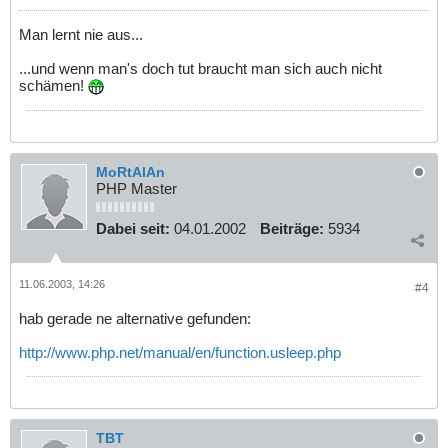
Man lernt nie aus...
...und wenn man's doch tut braucht man sich auch nicht
schämen!
MoRtAlAn
PHP Master
Dabei seit:
04.01.2002
Beiträge:
5934
11.06.2003, 14:26
#4
hab gerade ne alternative gefunden:
http://www.php.net/manual/en/function.usleep.php
TBT