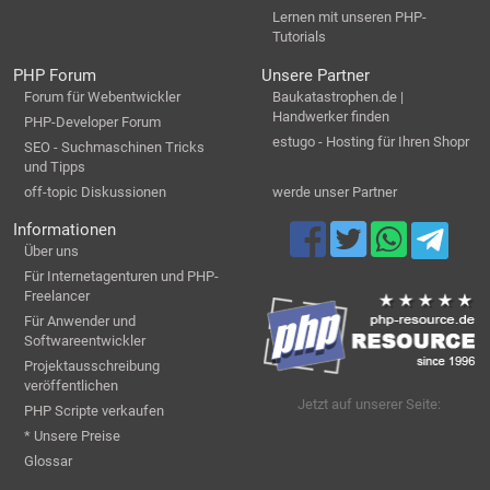
Lernen mit unseren PHP-
Tutorials
PHP Forum
Unsere Partner
Forum für Webentwickler
Baukatastrophen.de |
Handwerker finden
PHP-Developer Forum
estugo - Hosting für Ihren Shopr
SEO - Suchmaschinen Tricks
und Tipps
off-topic Diskussionen
werde unser Partner
Informationen
Über uns
Für Internetagenturen und PHP-
Freelancer
Für Anwender und
Softwareentwickler
Projektausschreibung
veröffentlichen
Jetzt auf unserer Seite:
PHP Scripte verkaufen
* Unsere Preise
Glossar