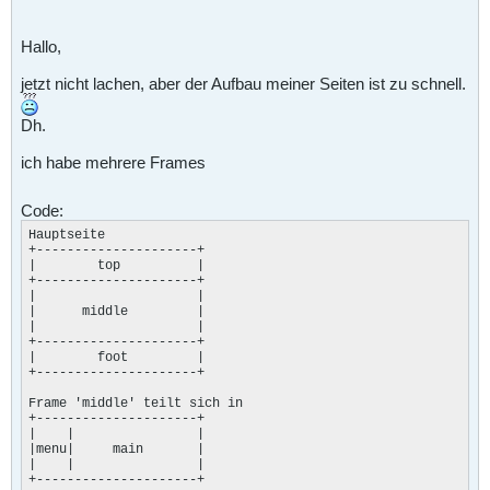
Hallo,
jetzt nicht lachen, aber der Aufbau meiner Seiten ist zu schnell.
Dh.
ich habe mehrere Frames
Code:
Hauptseite

+---------------------+

|        top          |

+---------------------+

|                     |

|      middle         |

|                     |

+---------------------+

|        foot         |

+---------------------+

Frame 'middle' teilt sich in

+---------------------+

|    |                |

|menu|     main       |

|    |                |

+---------------------+