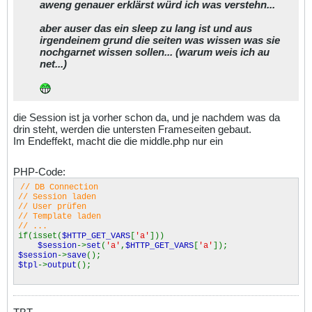
aweng genauer erklärst würd ich was verstehn...
aber auser das ein sleep zu lang ist und aus
irgendeinem grund die seiten was wissen was sie
nochgarnet wissen sollen... (warum weis ich au
net...)
die Session ist ja vorher schon da, und je nachdem was da
drin steht, werden die untersten Frameseiten gebaut.
Im Endeffekt, macht die die middle.php nur ein
PHP-Code:
// DB Connection
// Session laden
// User prüfen
// Template laden
// ...
if(isset(
$HTTP_GET_VARS
[
'a'
]))
$session
->
set
(
'a'
,
$HTTP_GET_VARS
[
'a'
]);
$session
->
save
();
$tpl
->
output
();