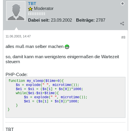
TBT
Moderator
Dabei seit:
23.09.2002
Beiträge:
2787
11.06.2003, 14:47
#8
alles muß man selber machen
so, damit kann man wenigstens einigermaßen die Wartezeit
steuern
PHP-Code:
function
my_sleep
(
$time
=
0
){
$s
=
explode
(
" "
,
microtime
());
$e1
=
$s1
= (
$s
[
1
] +
$s
[
0
])*
1000
;
while(
$e1
-
$s1
<
$time
){
$s
=
explode
(
" "
,
microtime
());
$e1
= (
$s
[
1
] +
$s
[
0
])*
1000
;
}
}
TBT