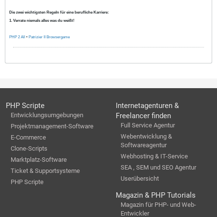
Die zwei wichtigsten Regeln für eine berufliche Karriere:
1. Verrate niemals alles was du weißt!
PHP 2 All
•
Patrizier II Browsergame
PHP Scripte
Internetagenturen &
Entwicklungsumgebungen
Freelancer finden
Full Service Agentur
Projektmanagement-Software
Webentwicklung &
E-Commerce
Softwareagentur
Clone-Scripts
Webhosting & IT-Service
Marktplatz-Software
SEA , SEM und SEO Agentur
Ticket & Supportsysteme
Userübersicht
PHP Scripte
Magazin & PHP Tutorials
Magazin für PHP- und Web-
Entwickler