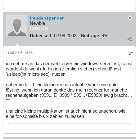
freudenspender
Newbie
Dabei seit:
02.08.2002
Beiträge:
49
11.06.2003, 14:36
#7
ich nehme an das der webserver ein windows-server ist, sonst
würdest du wohl (da bin ich ziemlich sicher) schon längst
'usleep(int micro-sec)' nutzen
daher finde ich ein kleine rechenaufgabe wäre eine gute
lösung, wenn ich daran denke das mein rechner für manche
rechenaufgaben (999...,E+9999 * 999...+E9999) ewig bracht ...
^^
und eine kleine multiplikation ist auch nicht so unschön, wie
eine for-schleife bis x zählen zu lassen