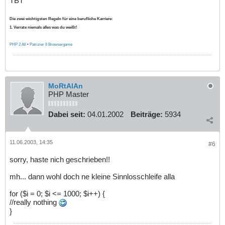
TBT
Die zwei wichtigsten Regeln für eine berufliche Karriere:
1. Verrate niemals alles was du weißt!
PHP 2 All
•
Patrizier II Browsergame
MoRtAlAn
PHP Master
Dabei seit:
04.01.2002
Beiträge:
5934
11.06.2003, 14:35
#6
sorry, haste nich geschrieben!!
mh... dann wohl doch ne kleine Sinnlosschleife alla
for ($i = 0; $i <= 1000; $i++) {
//really nothing
}