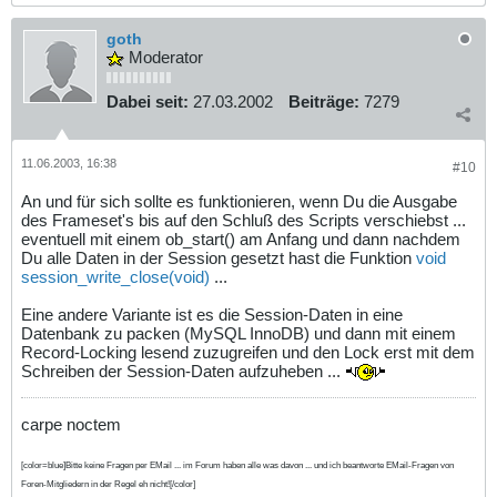
goth
Moderator
Dabei seit:
27.03.2002
Beiträge:
7279
11.06.2003, 16:38
#10
An und für sich sollte es funktionieren, wenn Du die Ausgabe
des Frameset's bis auf den Schluß des Scripts verschiebst ...
eventuell mit einem ob_start() am Anfang und dann nachdem
Du alle Daten in der Session gesetzt hast die Funktion
void
session_write_close(void)
...
Eine andere Variante ist es die Session-Daten in eine
Datenbank zu packen (MySQL InnoDB) und dann mit einem
Record-Locking lesend zuzugreifen und den Lock erst mit dem
Schreiben der Session-Daten aufzuheben ...
carpe noctem
[color=blue]Bitte keine Fragen per EMail ... im Forum haben alle was davon ... und ich beantworte EMail-Fragen von
Foren-Mitgliedern in der Regel eh nicht![/color]