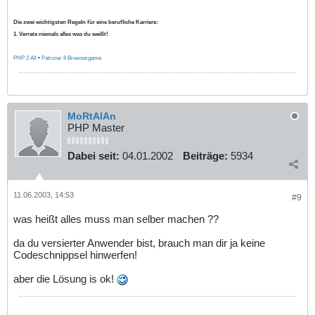
Die zwei wichtigsten Regeln für eine berufliche Karriere:
1. Verrate niemals alles was du weißt!
PHP 2 All
•
Patrizier II Browsergame
MoRtAlAn
PHP Master
Dabei seit:
04.01.2002
Beiträge:
5934
11.06.2003, 14:53
#9
was heißt alles muss man selber machen ??
da du versierter Anwender bist, brauch man dir ja keine
Codeschnippsel hinwerfen!
aber die Lösung is ok!