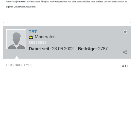
[color=red]
Hinweis:
Ich bin weder Mitglied noch Angestellter von ebiz-consult! Alles was ich hier von mir gebe tue ich in
eigener Verantwortung![/color]
TBT
Moderator
Dabei seit:
23.09.2002
Beiträge:
2787
11.06.2003, 17:13
#11