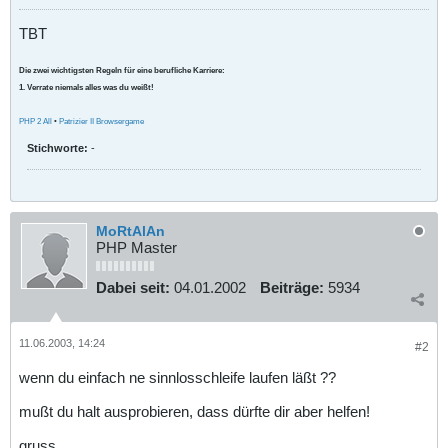
TBT
Die zwei wichtigsten Regeln für eine berufliche Karriere:
1. Verrate niemals alles was du weißt!
PHP 2 All
•
Patrizier II Browsergame
Stichworte:
-
MoRtAlAn
PHP Master
Dabei seit:
04.01.2002
Beiträge:
5934
11.06.2003, 14:24
#2
wenn du einfach ne sinnlosschleife laufen läßt ??
mußt du halt ausprobieren, dass dürfte dir aber helfen!
gruss