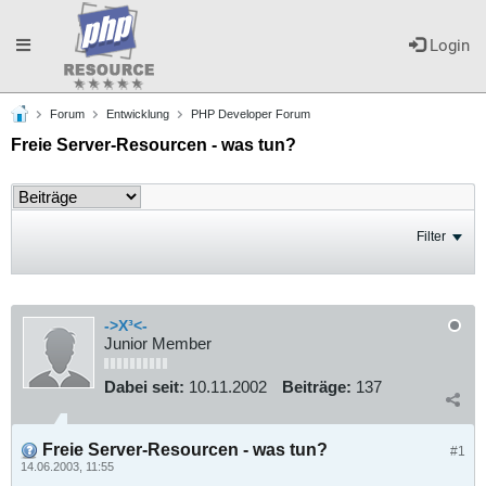
Toggle
Login
Forum
Entwicklung
PHP Developer Forum
navigation
Freie Server-Resourcen - was tun?
Filter
->X³<-
Junior Member
Dabei seit:
10.11.2002
Beiträge:
137
Freie Server-Resourcen - was tun?
#1
14.06.2003, 11:55