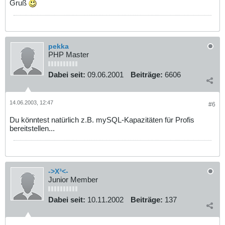
Gruß
pekka
PHP Master
Dabei seit:
09.06.2001
Beiträge:
6606
14.06.2003, 12:47
#6
Du könntest natürlich z.B. mySQL-Kapazitäten für Profis
bereitstellen...
->X³<-
Junior Member
Dabei seit:
10.11.2002
Beiträge:
137