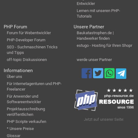
Entwickler
Lernen mit unseren PHP-
Tutorials
PHP Forum
Unsere Partner
Forum für Webentwickler
Baukatastrophen.de |
Handwerker finden
PHP-Developer Forum
estugo - Hosting für Ihren Shopr
SEO - Suchmaschinen Tricks
und Tipps
off-topic Diskussionen
werde unser Partner
Informationen
Über uns
Für Internetagenturen und PHP-
Freelancer
Für Anwender und
Softwareentwickler
Projektausschreibung
veröffentlichen
Jetzt auf unserer Seite:
PHP Scripte verkaufen
* Unsere Preise
Glossar