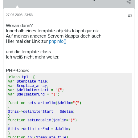
27.06.2003, 23:53
#3
Woran dann?
Innerhalb eines template-objekts klappt gar nix.
Auf meinen anderen Servern klappts doch auch.
Hier mal der Link zur
phpinfo()
und die template-class.
Ich weiß nicht mehr weiter.
PHP-Code:
class
tpl
{
var
$template_file
;
var
$replace_array
;
var
$delimiterStart
=
"{"
;
var
$delimiterEnd
=
"}"
;
function
setStartDelim
(
$delim
=
"{"
)
{
$this
->
delimiterStart
=
$delim
;
}
function
setEndDelim
(
$delim
=
"}"
)
{
$this
->
delimiterEnd
=
$delim
;
}
function
tpl
(
$template_file
)