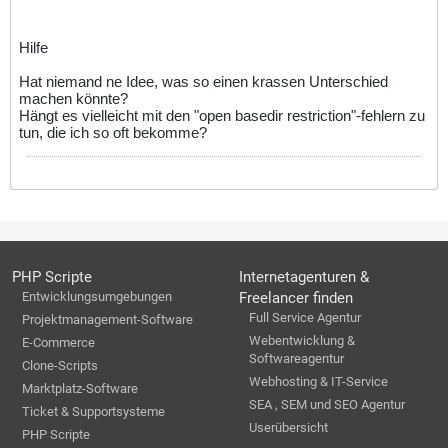
Hilfe
Hat niemand ne Idee, was so einen krassen Unterschied
machen könnte?
Hängt es vielleicht mit den "open basedir restriction"-fehlern zu
tun, die ich so oft bekomme?
PHP Scripte
Internetagenturen &
Entwicklungsumgebungen
Freelancer finden
Full Service Agentur
Projektmanagement-Software
Webentwicklung &
E-Commerce
Softwareagentur
Clone-Scripts
Webhosting & IT-Service
Marktplatz-Software
SEA , SEM und SEO Agentur
Ticket & Supportsysteme
Userübersicht
PHP Scripte