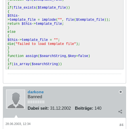
{
if(
file_exists
(
$template_file
))
{
$this
-
>
template_file
=
implode
(
""
,
file
(
$template_file
));
return
$this
->
template_file
;
}
else
{
$this
->
template_file
=
""
;
die(
"failed to load template file"
);
}
}
function
assign
(
$searchString
,
$key
=
false
)
{
if(
is_array
(
$searchString
))
{
foreach(
$searchString
as
$var
=>
$key
)
{
$search
=
$this
->
delimiterStart
.
$var
.
$this
-
>
delimiterEnd
;
$replace
=
$key
;
darkone
$this
-
Banned
>
template_file
=
str_replace
(
$search
,
$replace
,
$this
-
>
template_file
);
}
Dabei seit:
31.12.2002
Beiträge:
140
}
else
{
$search
=
$this
->
delimiterStart
.
$searchString
.
$this
-
28.06.2003, 12:34
>
delimiterEnd
;
#4
$replace
=
$key
;