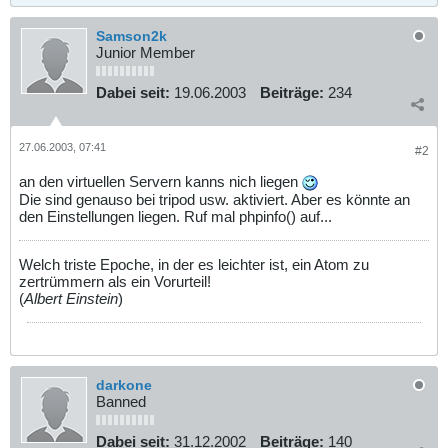
Samson2k
Junior Member
Dabei seit:
19.06.2003
Beiträge:
234
27.06.2003, 07:41
#2
an den virtuellen Servern kanns nich liegen
Die sind genauso bei tripod usw. aktiviert. Aber es könnte an
den Einstellungen liegen. Ruf mal phpinfo() auf...
Welch triste Epoche, in der es leichter ist, ein Atom zu
zertrümmern als ein Vorurteil!
(
Albert Einstein
)
darkone
Banned
Dabei seit:
31.12.2002
Beiträge:
140