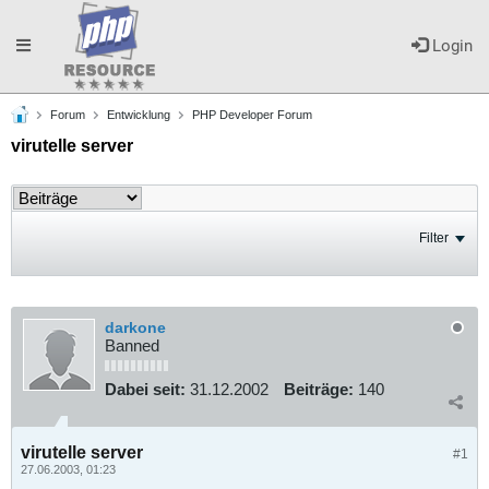
Toggle
Login
Forum
Entwicklung
PHP Developer Forum
navigation
virutelle server
Filter
darkone
Banned
Dabei seit:
31.12.2002
Beiträge:
140
virutelle server
#1
27.06.2003, 01:23