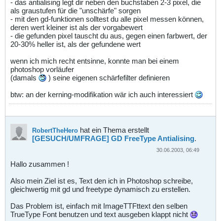
- das antialising legt dir neben den buchstaben 2-3 pixel, die
als graustufen für die "unschärfe" sorgen
- mit den gd-funktionen solltest du alle pixel messen können,
deren wert kleiner ist als der vorgabewert
- die gefunden pixel tauscht du aus, gegen einen farbwert, der
20-30% heller ist, als der gefundene wert
wenn ich mich recht entsinne, konnte man bei einem
photoshop vorläufer
(damals
) seine eigenen schärfefilter definieren
btw: an der kerning-modifikation wär ich auch interessiert
hat ein Thema erstellt
RobertTheHero
[GESUCH/UMFRAGE] GD FreeType Antialising
.
30.06.2003, 06:49
Hallo zusammen !
Also mein Ziel ist es, Text den ich in Photoshop schreibe,
gleichwertig mit gd und freetype dynamisch zu erstellen.
Das Problem ist, einfach mit ImageTTFttext den selben
TrueType Font benutzen und text ausgeben klappt nicht