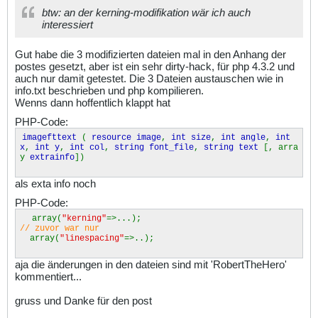
btw: an der kerning-modifikation wär ich auch
interessiert
Gut habe die 3 modifizierten dateien mal in den Anhang der
postes gesetzt, aber ist ein sehr dirty-hack, für php 4.3.2 und
auch nur damit getestet. Die 3 Dateien austauschen wie in
info.txt beschrieben und php kompilieren.
Wenns dann hoffentlich klappt hat
PHP-Code:
imagefttext
(
resource image
,
int size
,
int angle
,
int
x
,
int y
,
int col
,
string font_file
,
string text
[, arra
y
extrainfo
])
als exta info noch
PHP-Code:
array(
"kerning"
=>...);
// zuvor war nur
array(
"linespacing"
=>..);
aja die änderungen in den dateien sind mit 'RobertTheHero'
kommentiert...
gruss und Danke für den post