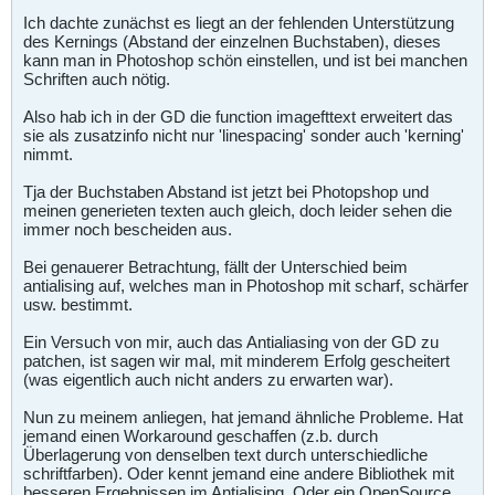
Ich dachte zunächst es liegt an der fehlenden Unterstützung
des Kernings (Abstand der einzelnen Buchstaben), dieses
kann man in Photoshop schön einstellen, und ist bei manchen
Schriften auch nötig.
Also hab ich in der GD die function imagefttext erweitert das
sie als zusatzinfo nicht nur 'linespacing' sonder auch 'kerning'
nimmt.
Tja der Buchstaben Abstand ist jetzt bei Photopshop und
meinen generieten texten auch gleich, doch leider sehen die
immer noch bescheiden aus.
Bei genauerer Betrachtung, fällt der Unterschied beim
antialising auf, welches man in Photoshop mit scharf, schärfer
usw. bestimmt.
Ein Versuch von mir, auch das Antialiasing von der GD zu
patchen, ist sagen wir mal, mit minderem Erfolg gescheitert
(was eigentlich auch nicht anders zu erwarten war).
Nun zu meinem anliegen, hat jemand ähnliche Probleme. Hat
jemand einen Workaround geschaffen (z.b. durch
Überlagerung von denselben text durch unterschiedliche
schriftfarben). Oder kennt jemand eine andere Bibliothek mit
besseren Ergebnissen im Antialising. Oder ein OpenSource