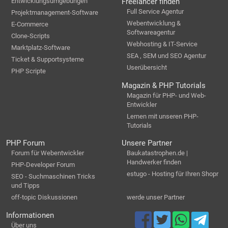
Entwicklungsumgebungen
Freelancer finden
Full Service Agentur
Projektmanagement-Software
Webentwicklung &
E-Commerce
Softwareagentur
Clone-Scripts
Webhosting & IT-Service
Marktplatz-Software
SEA , SEM und SEO Agentur
Ticket & Supportsysteme
Userübersicht
PHP Scripte
Magazin & PHP Tutorials
Magazin für PHP- und Web-
Entwickler
Lernen mit unseren PHP-
Tutorials
PHP Forum
Unsere Partner
Forum für Webentwickler
Baukatastrophen.de |
Handwerker finden
PHP-Developer Forum
estugo - Hosting für Ihren Shopr
SEO - Suchmaschinen Tricks
und Tipps
off-topic Diskussionen
werde unser Partner
Informationen
Über uns