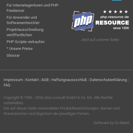
Für Internetagenturen und PHP-
Freelancer
Für Anwender und
Softwareentwickler
Projektausschreibung
veröffentlichen
Jetzt auf unserer Seite:
PHP Scripte verkaufen
* Unsere Preise
Glossar
Impressum
|
Kontakt
|
AGB
|
Haftungsaussschluß
|
Datenschutzerklärung
|
FAQ
Copyright © 1996 - 2026
ebiz-consult GmbH & Co. KG
. Alle Rechte
vorbehalten.
Die auf dieser Seite verwendeten Produktbezeichnungen, Namen und
Warenzeichen sind Eigentum der jeweiligen Firmen.
Software by IQ-Markt