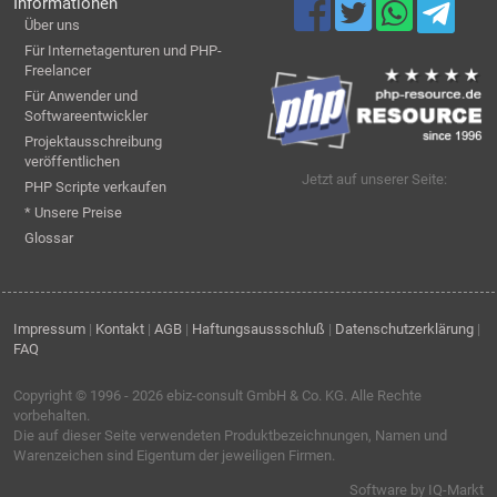
Informationen
Über uns
Für Internetagenturen und PHP-
Freelancer
Für Anwender und
Softwareentwickler
Projektausschreibung
veröffentlichen
Jetzt auf unserer Seite:
PHP Scripte verkaufen
* Unsere Preise
Glossar
Impressum
|
Kontakt
|
AGB
|
Haftungsaussschluß
|
Datenschutzerklärung
|
FAQ
Copyright © 1996 - 2026
ebiz-consult GmbH & Co. KG
. Alle Rechte
vorbehalten.
Die auf dieser Seite verwendeten Produktbezeichnungen, Namen und
Warenzeichen sind Eigentum der jeweiligen Firmen.
Software by IQ-Markt