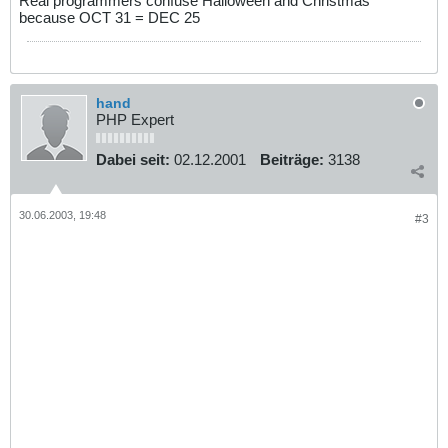
Real programmers confuse Halloween and Christmas
because OCT 31 = DEC 25
hand
PHP Expert
Dabei seit:
02.12.2001
Beiträge:
3138
30.06.2003, 19:48
#3