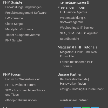
PHP Scripte
Internetagenturen &
Entwicklungsumgebungen
Freelancer finden
Full Service Agentur
Projektmanagement-Software
Webentwicklung &
E-Commerce
Softwareagentur
Clone-Scripts
Webhosting & IT-Service
Marktplatz-Software
SEA , SEM und SEO Agentur
Ticket & Supportsysteme
Userübersicht
PHP Scripte
Magazin & PHP Tutorials
Magazin für PHP- und Web-
Entwickler
Lernen mit unseren PHP-
Tutorials
PHP Forum
Unsere Partner
Forum für Webentwickler
Baukatastrophen.de |
Handwerker finden
PHP-Developer Forum
estugo - Hosting für Ihren Shopr
SEO - Suchmaschinen Tricks
und Tipps
off-topic Diskussionen
werde unser Partner