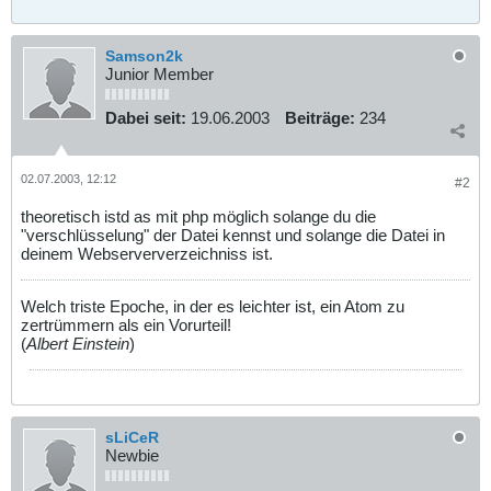
Samson2k
Junior Member
Dabei seit:
19.06.2003
Beiträge:
234
02.07.2003, 12:12
#2
theoretisch istd as mit php möglich solange du die
"verschlüsselung" der Datei kennst und solange die Datei in
deinem Webserververzeichniss ist.
Welch triste Epoche, in der es leichter ist, ein Atom zu
zertrümmern als ein Vorurteil!
(
Albert Einstein
)
sLiCeR
Newbie