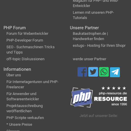
Magazin für PHP- und Web-
Entwickler
Lernen mit unseren PHP-
Tutorials
PHP Forum
Unsere Partner
Forum für Webentwickler
Baukatastrophen.de |
Handwerker finden
PHP-Developer Forum
estugo - Hosting für Ihren Shopr
SEO - Suchmaschinen Tricks
und Tipps
off-topic Diskussionen
werde unser Partner
Informationen
Über uns
Für Internetagenturen und PHP-
Freelancer
Für Anwender und
Softwareentwickler
Projektausschreibung
veröffentlichen
Jetzt auf unserer Seite:
PHP Scripte verkaufen
* Unsere Preise