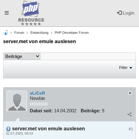
Toggle
Login
Forum
Entwicklung
PHP Developer Forum
navigation
server.met von emule auslesen
Filter
sLiCeR
Newbie
Dabei seit:
14.04.2002
Beiträge:
9
server.met von emule auslesen
#1
02.07.2003, 09:53