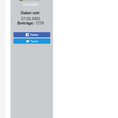
Dabei seit:
27.03.2002
Beiträge:
7279
Teilen
Tweet