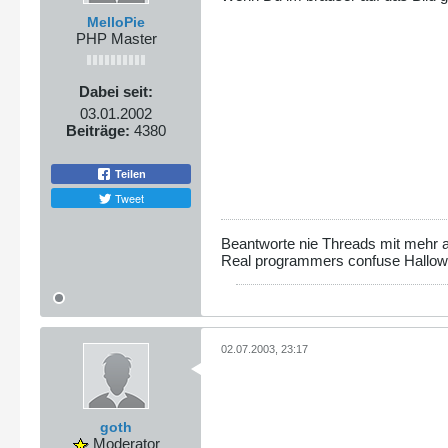
MelloPie
PHP Master
Dabei seit:
03.01.2002
Beiträge:
4380
Teilen
Tweet
Beantworte nie Threads mit mehr al
Real programmers confuse Hallo
02.07.2003, 23:17
goth
Moderator