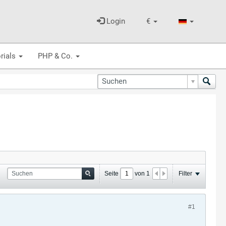
Login
€
rials
PHP & Co.
Seite
von
1
Filter
#1