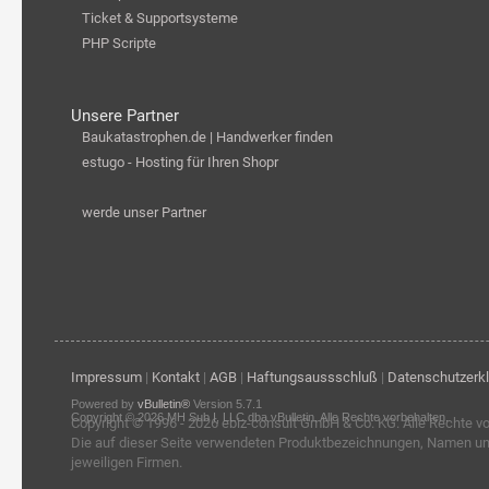
Ticket & Supportsysteme
PHP Scripte
Unsere Partner
Baukatastrophen.de | Handwerker finden
estugo - Hosting für Ihren Shopr
werde unser Partner
Impressum
|
Kontakt
|
AGB
|
Haftungsaussschluß
|
Datenschutzerk
Powered by
vBulletin®
Version 5.7.1
Copyright © 2026 MH Sub I, LLC dba vBulletin. Alle Rechte vorbehalten.
Copyright © 1996 - 2026
ebiz-consult GmbH & Co. KG
. Alle Rechte v
Die auf dieser Seite verwendeten Produktbezeichnungen, Namen u
jeweiligen Firmen.