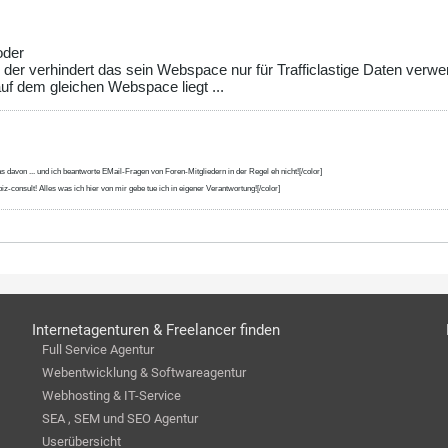
oder
r der verhindert das sein Webspace nur für Trafficlastige Daten verwe
f dem gleichen Webspace liegt ...
s davon ... und ich beantworte EMail-Fragen von Foren-Mitgliedern in der Regel eh nicht![/color]
iz-consult! Alles was ich hier von mir gebe tue ich in eigener Verantwortung![/color]
Internetagenturen & Freelancer finden
Full Service Agentur
Webentwicklung & Softwareagentur
Webhosting & IT-Service
SEA , SEM und SEO Agentur
Userübersicht