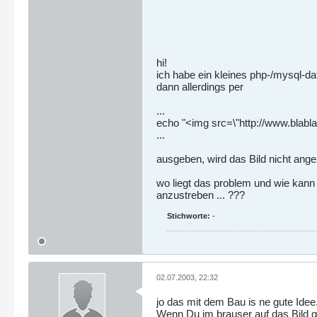
hi!
ich habe ein kleines php-/mysql-dat
dann allerdings per
...
echo "<img src=\"http://www.blabla
...
ausgeben, wird das Bild nicht angez
wo liegt das problem und wie kann 
anzustreben ... ???
Stichworte:
-
02.07.2003, 22:32
jo das mit dem Bau is ne gute Idee.
Wenn Du im brauser auf das Bild g