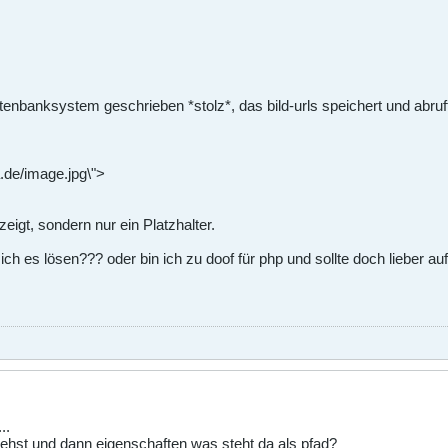
enbanksystem geschrieben *stolz*, das bild-urls speichert und abruft. 
.de/image.jpg\">
eigt, sondern nur ein Platzhalter.
ich es lösen??? oder bin ich zu doof für php und sollte doch lieber a
..
ehst und dann eigenschaften was steht da als pfad?