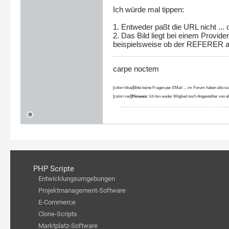
Ich würde mal tippen:
1. Entweder paßt die URL nicht ... 
2. Das Bild liegt bei einem Provide
beispielsweise ob der REFERER au
carpe noctem
[color=blue]Bitte keine Fragen per EMail ... im Forum haben alle wa
[color=red]
Hinweis:
Ich bin weder Mitglied noch Angestellter von eb
PHP Scripte
Entwicklungsumgebungen
Projektmanagement-Software
E-Commerce
Clone-Scripts
Marktplatz-Software