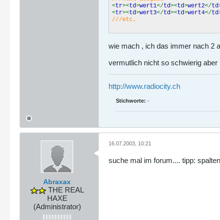
<
tr
><
td
>
wert1
</
td
><
td
>
wert2
</
td
<
tr
><
td
>
wert3
</
td
><
td
>
wert4
</
td
///etc.
wie mach , ich das immer nach 2 a
vermutlich nicht so schwierig aber
http://www.radiocity.ch
Stichworte:
-
16.07.2003, 10:21
suche mal im forum.... tipp: spalt
Abraxax
THE REAL
HAXE
(Administrator)