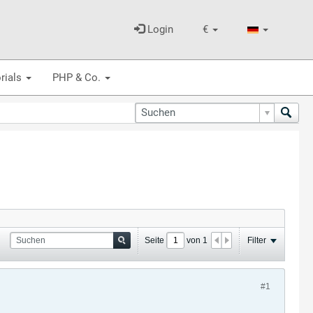
Login
€
rials
PHP & Co.
Seite
von
1
Filter
#1