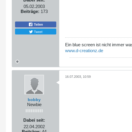
05.02.2003
Beiträge:
173
Teilen
Tweet
Ein blue screen ist nicht immer wa
www.d-creationz.de
16.07.2003, 10:59
bobby
Newbie
Dabei seit:
22.04.2002
Beiträge:
44