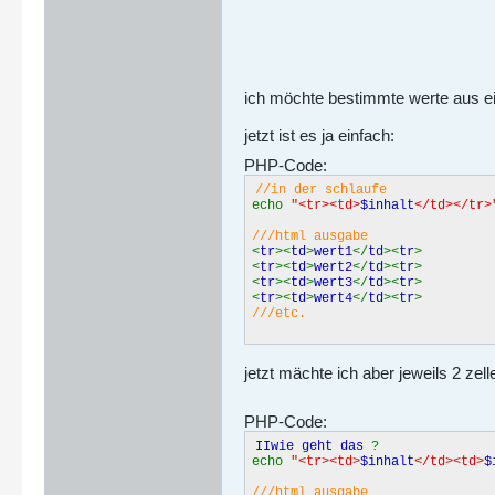
ich möchte bestimmte werte aus ein
jetzt ist es ja einfach:
PHP-Code:
//in der schlaufe
echo
"<tr><td>
$inhalt
</td></tr>
///html ausgabe
<
tr
><
td
>
wert1
</
td
><
tr
>
<
tr
><
td
>
wert2
</
td
><
tr
>
<
tr
><
td
>
wert3
</
td
><
tr
>
<
tr
><
td
>
wert4
</
td
><
tr
>
///etc.
jetzt mächte ich aber jeweils 2 ze
PHP-Code:
IIwie geht das
?
echo
"<tr><td>
$inhalt
</td><td>
$
///html ausgabe