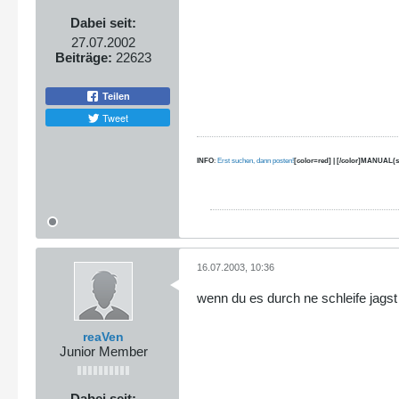
Dabei seit:
27.07.2002
Beiträge:
22623
Teilen
Tweet
INFO
:
Erst suchen, dann posten!
[color=red] | [/color]MANUAL(s
16.07.2003, 10:36
wenn du es durch ne schleife jagst
reaVen
Junior Member
Dabei seit: