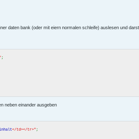
er daten bank (oder mit eiern normalen schleife) auslesen und darstel
"
;
llen neben einander ausgeben
inhalt
</td></tr>"
;