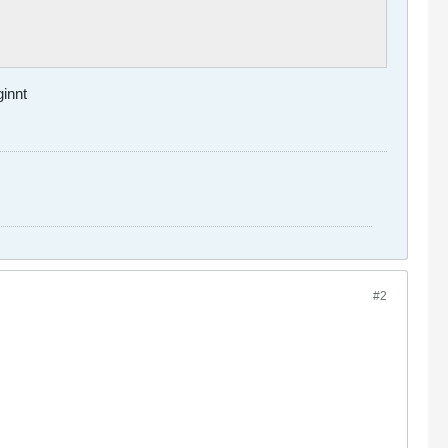
innt
#2