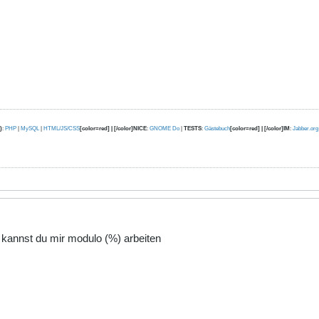
)
:
PHP
|
MySQL
|
HTML/JS/CSS
[color=red] | [/color]NICE
:
GNOME Do
|
TESTS
:
Gästebuch
[color=red] | [/color]IM
:
Jabber.org
 kannst du mir modulo (%) arbeiten