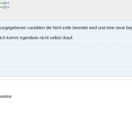
><
tr
>
><
tr
>
usgegebenen variablen die html-zeile beendet wird und eine neue beg
 ich komm irgendwie nicht selbst drauf.
enweise