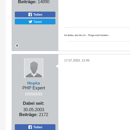
Beiträge:
14890
Teilen
Tweet
Ich denke, also bin ich. - Einige sind trotzdem...
17.07.2003, 13:49
Hopka
PHP Expert
Dabei seit:
30.05.2003
Beiträge:
2172
Teilen