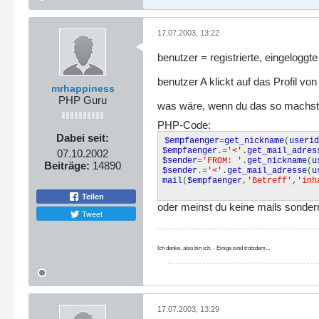
17.07.2003, 13:22
benutzer = registrierte, eingelogg
benutzer A klickt auf das Profil v
mrhappiness
PHP Guru
was wäre, wenn du das so machst
PHP-Code:
Dabei seit:
$empfaenger
=
get_nickname
(
userid
$empfaenger
.=
'<'
.
get_mail_adres
07.10.2002
$sender
=
'FROM: '
.
get_nickname
(
u
Beiträge:
14890
$sender
.=
'<'
.
get_mail_adresse
(
u
mail
(
$empfaenger
,
'Betreff'
,
'inh
Teilen
oder meinst du keine mails sonder
Tweet
Ich denke, also bin ich. - Einige sind trotzdem...
17.07.2003, 13:29