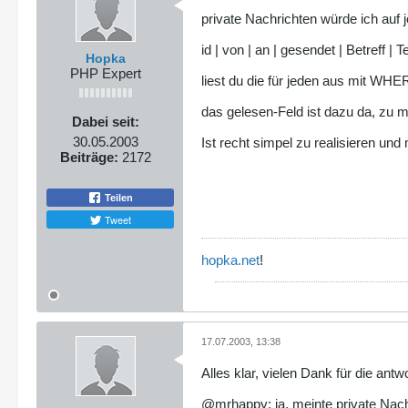
private Nachrichten würde ich auf 
id | von | an | gesendet | Betreff | T
Hopka
PHP Expert
liest du die für jeden aus mit W
das gelesen-Feld ist dazu da, zu 
Dabei seit:
30.05.2003
Ist recht simpel zu realisieren un
Beiträge:
2172
Teilen
Tweet
hopka.net
!
17.07.2003, 13:38
Alles klar, vielen Dank für die ant
@mrhappy: ja, meinte private Nachr