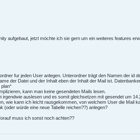
ity aufgebaut, jetzt möchte ich sie gern um ein weiteres features erw
rdner fur jeden User anlegen. Unterordner trägt den Namen der id des
Name der Datei und der Inhalt eben der Inhalt der Mail ist. Datenbank
 plan*
mplizieren, kann man keine gesendeten Mails lesen.
ei irgendwie auslesen und es somit gleichsetzen mit gesendet um 14
en, wie kann ich leicht rausgekommen, von welchem User die Mail 
nk (oder würde eine neue Tabelle reichen??) anlegen?
orauf muss ich sonst noch achten??