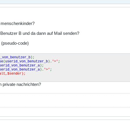
te menschenkinder?
on Benutzer B und da dann auf Mail senden?
 (pseudo-code)
_von_benutzer_b
);
se
(
userid_von_benutzer_b
).
'>'
;
serid_von_benutzer_a
);
serid_von_benutzer_a
).
'>'
;
alt,$sender);
n private nachrichten?