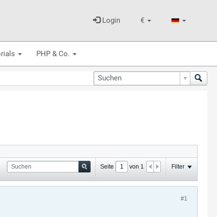
Login
€
rials
PHP & Co.
Seite
von
1
Filter
#1