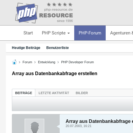
Start
PHP Scripte
PHP-Forum
Agenturen 
Heutige Beiträge
Benutzerliste
Forum
Entwicklung
PHP Developer Forum
Array aus Datenbankabfrage erstellen
BEITRÄGE
LETZTE AKTIVITÄT
BILDER
Array aus Datenbankabfrage e
20.07.2003, 16:21