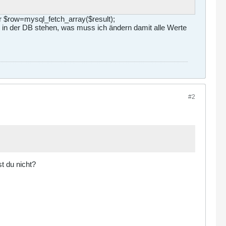
nur $row=mysql_fetch_array($result);
e in der DB stehen, was muss ich ändern damit alle Werte
#2
t du nicht?