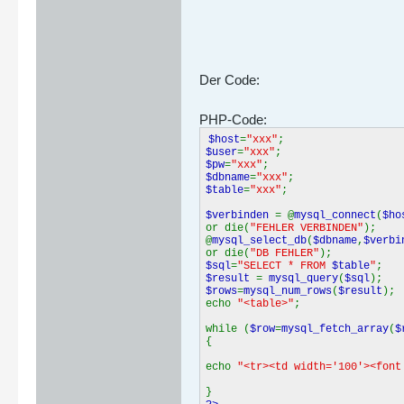
Der Code:
PHP-Code:
$host
=
"xxx"
;
$user
=
"xxx"
;
$pw
=
"xxx"
;
$dbname
=
"xxx"
;
$table
=
"xxx"
;
$verbinden
= @
mysql_connect
(
$ho
or die(
"FEHLER VERBINDEN"
);
@
mysql_select_db
(
$dbname
,
$verbi
or die(
"DB FEHLER"
);
$sql
=
"SELECT * FROM
$table
"
;
$result
=
mysql_query
(
$sql
);
$rows
=
mysql_num_rows
(
$result
);
echo
"<table>"
;
while (
$row
=
mysql_fetch_array
(
$
{
echo
"<tr><td width='100'><fon
}