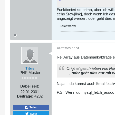
?>
Funktioniert so prima, aber ich wi
echo $row[link], doch wenn ich das
angezeigt werden, oder geht dies n
Stichworte:
-
20.07.2003, 16:34
Re: Array aus Datenbankabfrage er
Titus
Original geschrieben von No
PHP Master
..., oder geht dies nur mit 
Naja ... du kannst auch 5mal fetch
Dabei seit:
22.01.2001
P.S.: Wenn du mysql_fetch_assoc 
Beiträge:
4292
Teilen
Tweet