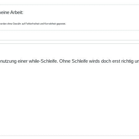
eine Arbeit:
erden ohne Gewähr auf Fehlerfreiheit und Korrektheit gepostet.
nutzung einer while-Schleife. Ohne Schleife wirds doch erst richtig u