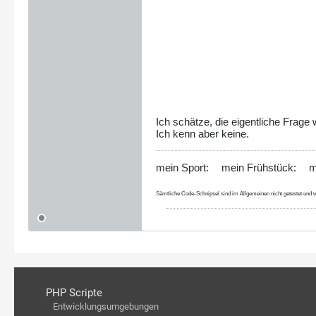
Ich schätze, die eigentliche Frag
Ich kenn aber keine.
mein Sport:
mein Frühstück:
m
Sämtliche Code-Schnipsel sind im Allgemeinen nicht getestet und w
PHP Scripte
Entwicklungsumgebungen