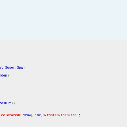
st
,
$user
,
$pw
)
nden
)
result
))
t color=red>
$row
[
link
]
</font></td></tr>"
;