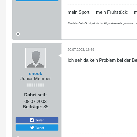
mein Sport:
mein Frühstück:
m
Sämtliche Code-Schnipsel sind im Allgemeinen nicht getestet und w
20.07.2003, 16:59
Ich seh da kein Problem bei der Be
snook
Junior Member
Dabei seit:
08.07.2003
Beiträge:
85
Teilen
Tweet