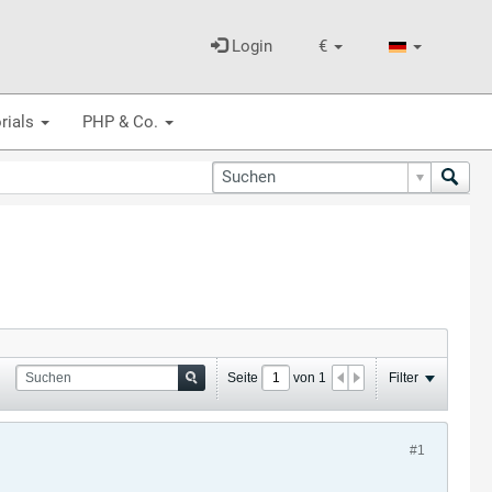
Login
€
rials
PHP & Co.
Seite
von
1
Filter
#1