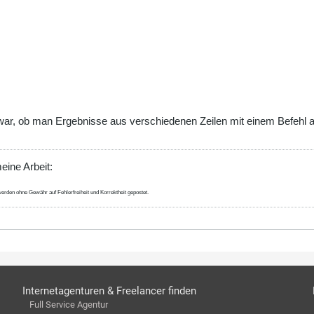
e war, ob man Ergebnisse aus verschiedenen Zeilen mit einem Befehl 
eine Arbeit:
erden ohne Gewähr auf Fehlerfreiheit und Korrektheit gepostet.
Internetagenturen & Freelancer finden
Full Service Agentur