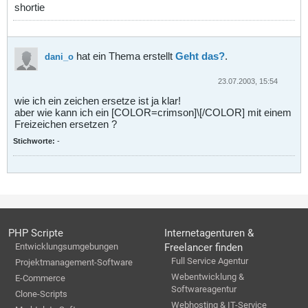
shortie
hat ein Thema erstellt
Geht das?
.
dani_o
23.07.2003, 15:54
wie ich ein zeichen ersetze ist ja klar!
aber wie kann ich ein [COLOR=crimson]\[/COLOR] mit einem
Freizeichen ersetzen ?
Stichworte:
-
PHP Scripte
Internetagenturen &
Entwicklungsumgebungen
Freelancer finden
Full Service Agentur
Projektmanagement-Software
Webentwicklung &
E-Commerce
Softwareagentur
Clone-Scripts
Webhosting & IT-Service