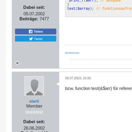
print_r
(
$arr
);
// ausgabe
}
Dabei seit:
test
(
$array
);
// funktionsaufr
05.07.2002
Beiträge:
7477
Teilen
Tweet
Kissolino.com
28.07.2003, 16:26
bzw. function test(&$arr) für refer
slarti
Member
Dabei seit:
26.06.2002