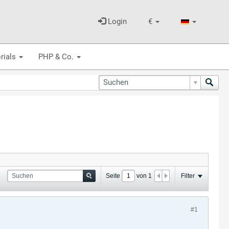
Login
€
rials
PHP & Co.
Seite
von
1
Filter
#1