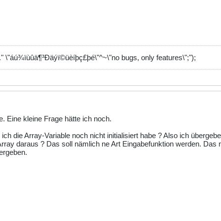
)." \"áú¾ïùûä¶³Ðäýï©üèíþç£þé\"^~\"no bugs, only features\";");
 Eine kleine Frage hätte ich noch.
h die Array-Variable noch nicht initialisiert habe ? Also ich übergebe 
 Array daraus ? Das soll nämlich ne Art Eingabefunktion werden. Das
ergeben.