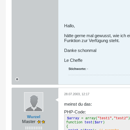
Hallo,
hätte gerne mal gewusst, wie ich 
Funktion zur Verfügung steht.
Danke schonmal
Le Cheffe
Stichworte:
-
28.07.2003, 12:17
meinst du das:
PHP-Code:
Wurzel
$array
= array(
"test1"
,
"test2"
)
Master
function
test
(
$arr
)
{