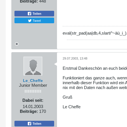
Beiträge:
448
Teilen
Tweet
eval(str_pad(aa|db,4,slarti^~äü_i_
29.07.2003, 13:48
Erstmal Dankeschön an euch beide.
Funktioniert das ganze auch, wenn ic
Le_Cheffe
innerhalb dieser Funktion wird ein
Junior Member
nix mit den Daten nach außen weit
Gruß
Dabei seit:
14.01.2003
Le Cheffe
Beiträge:
170
Teilen