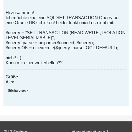
Hi zusammen!
Ich möchte eine eine SQL SET TRANSACTION Querry an
eine Oracle DB schicken! Leider funktioniert es nicht mit:
$querry = "SET TRANSACTION (READ WRITE , ISOLATION
LEVEL SERIALIZABLE)";
$querry_parse = ociparse($connect, $querry);
$querry:OK = ociexecute($querry_parse, OCI_DEFAULT);
nicht! :-(
Kann mir einer weiterhelfen??
Grüße
Alex
Stichworte:
-