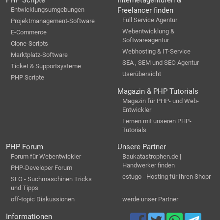
PHP Scripte
Internetagenturen &
Entwicklungsumgebungen
Freelancer finden
Full Service Agentur
Projektmanagement-Software
Webentwicklung &
E-Commerce
Softwareagentur
Clone-Scripts
Webhosting & IT-Service
Marktplatz-Software
SEA , SEM und SEO Agentur
Ticket & Supportsysteme
Userübersicht
PHP Scripte
Magazin & PHP Tutorials
Magazin für PHP- und Web-
Entwickler
Lernen mit unseren PHP-
Tutorials
PHP Forum
Unsere Partner
Forum für Webentwickler
Baukatastrophen.de |
Handwerker finden
PHP-Developer Forum
estugo - Hosting für Ihren Shopr
SEO - Suchmaschinen Tricks
und Tipps
off-topic Diskussionen
werde unser Partner
Informationen