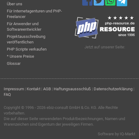
Über uns
Für Internetagenturen und PHP-
Freelancer
Für Anwender und
Softwareentwickler
Projektausschreibung
veröffentlichen
Jetzt auf unserer Seite:
PHP Scripte verkaufen
* Unsere Preise
Glossar
Impressum
|
Kontakt
|
AGB
|
Haftungsaussschluß
|
Datenschutzerklärung
|
FAQ
Copyright © 1996 - 2026
ebiz-consult GmbH & Co. KG
. Alle Rechte
vorbehalten.
Die auf dieser Seite verwendeten Produktbezeichnungen, Namen und
Warenzeichen sind Eigentum der jeweiligen Firmen.
Software by IQ-Markt