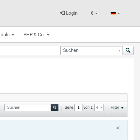
Login
€
rials
PHP & Co.
Seite
von
1
Filter
#1