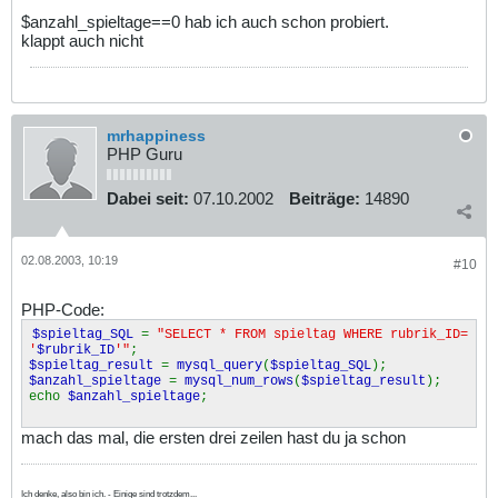
$anzahl_spieltage==0 hab ich auch schon probiert.
klappt auch nicht
mrhappiness
PHP Guru
Dabei seit:
07.10.2002
Beiträge:
14890
02.08.2003, 10:19
#10
PHP-Code:
$spieltag_SQL
=
"SELECT * FROM spieltag WHERE rubrik_ID=
'
$rubrik_ID
'"
;
$spieltag_result
=
mysql_query
(
$spieltag_SQL
);
$anzahl_spieltage
=
mysql_num_rows
(
$spieltag_result
);
echo
$anzahl_spieltage
;
mach das mal, die ersten drei zeilen hast du ja schon
Ich denke, also bin ich. - Einige sind trotzdem...