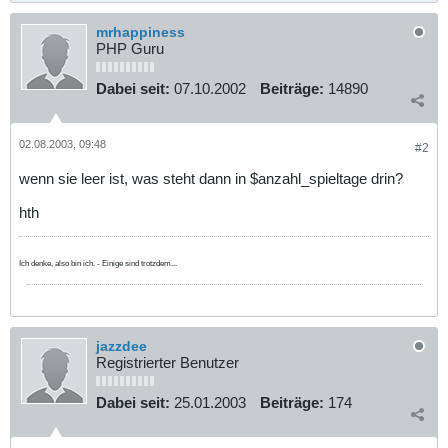
mrhappiness
PHP Guru
Dabei seit:
07.10.2002
Beiträge:
14890
02.08.2003, 09:48
#2
wenn sie leer ist, was steht dann in $anzahl_spieltage drin?
hth
Ich denke, also bin ich. - Einige sind trotzdem...
jazzdee
Registrierter Benutzer
Dabei seit:
25.01.2003
Beiträge:
174