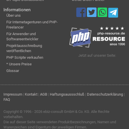
Informationen
Über uns
Für Internetagenturen und PHP-
Freelancer
Für Anwender und
Softwareentwickler
Projektausschreibung
veröffentlichen
Jetzt auf unserer Seite:
PHP Scripte verkaufen
* Unsere Preise
Glossar
Impressum
|
Kontakt
|
AGB
|
Haftungsaussschluß
|
Datenschutzerklärung
|
FAQ
Copyright © 1996 - 2026
ebiz-consult GmbH & Co. KG
. Alle Rechte
vorbehalten.
Die auf dieser Seite verwendeten Produktbezeichnungen, Namen und
Warenzeichen sind Eigentum der jeweiligen Firmen.