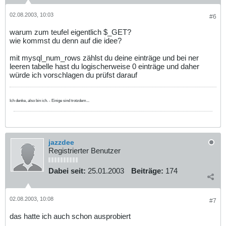
02.08.2003, 10:03
#6
warum zum teufel eigentlich $_GET?
wie kommst du denn auf die idee?
mit mysql_num_rows zählst du deine einträge und bei ner
leeren tabelle hast du logischerweise 0 einträge und daher
würde ich vorschlagen du prüfst darauf
Ich denke, also bin ich. - Einige sind trotzdem...
jazzdee
Registrierter Benutzer
Dabei seit:
25.01.2003
Beiträge:
174
02.08.2003, 10:08
#7
das hatte ich auch schon ausprobiert