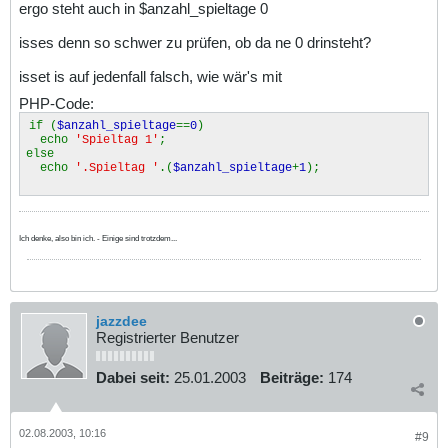
ergo steht auch in $anzahl_spieltage 0
isses denn so schwer zu prüfen, ob da ne 0 drinsteht?
isset is auf jedenfall falsch, wie wär's mit
PHP-Code:
if (
$anzahl_spieltage
==
0
)
echo
'Spieltag 1'
;
else
echo
'.Spieltag '
.(
$anzahl_spieltage
+
1
);
Ich denke, also bin ich. - Einige sind trotzdem...
jazzdee
Registrierter Benutzer
Dabei seit:
25.01.2003
Beiträge:
174
02.08.2003, 10:16
#9