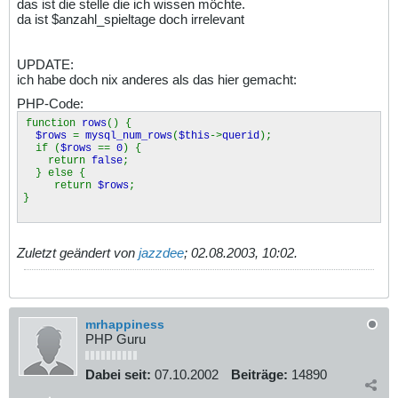
das ist die stelle die ich wissen möchte.
da ist $anzahl_spieltage doch irrelevant
UPDATE:
ich habe doch nix anderes als das hier gemacht:
PHP-Code:
function
rows
() {
$rows
=
mysql_num_rows
(
$this
->
querid
);
if (
$rows
==
0
) {
return
false
;
} else {
return
$rows
;
}
Zuletzt geändert von
jazzdee
;
02.08.2003, 10:02
.
mrhappiness
PHP Guru
Dabei seit:
07.10.2002
Beiträge:
14890