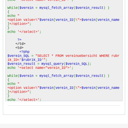
while(
$verein
=
mysql_fetch_array
(
$verein_result
) )
{
echo
"
<option value=\"
$verein
[
verein_ID
]
\">
$verein
[
verein_name
]
</option>"
;
}
echo
'</select>'
;
?>
</td>
<td>
<?php
$verein_SQL
=
"SELECT * FROM vereinuebersicht WHERE rubr
ik_ID='
$rubrik_ID
'"
;
$verein_result
=
mysql_query
(
$verein_SQL
);
echo
'<select name="verein_ID">'
;
while(
$verein
=
mysql_fetch_array
(
$verein_result
) )
{
echo
"
<option value=\"
$verein
[
verein_ID
]
\">
$verein
[
verein_name
]
</option>"
;
}
echo
'</select>'
;
?>
</td>
</tr>