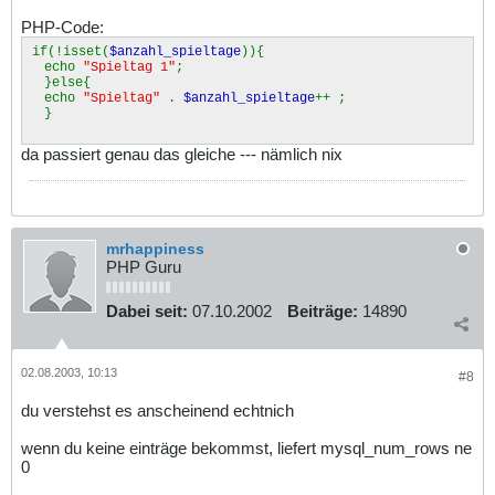
PHP-Code:
if(!isset(
$anzahl_spieltage
)){
echo
"Spieltag 1"
;
}else{
echo
"Spieltag"
.
$anzahl_spieltage
++ ;
}
da passiert genau das gleiche --- nämlich nix
mrhappiness
PHP Guru
Dabei seit:
07.10.2002
Beiträge:
14890
02.08.2003, 10:13
#8
du verstehst es anscheinend echtnich
wenn du keine einträge bekommst, liefert mysql_num_rows ne
0