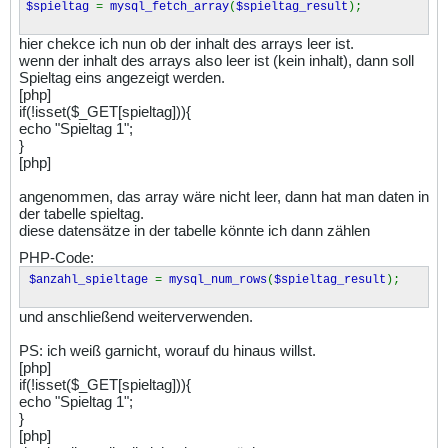
$spieltag
=
mysql_fetch_array
(
$spieltag_result
);
hier chekce ich nun ob der inhalt des arrays leer ist.
wenn der inhalt des arrays also leer ist (kein inhalt), dann soll
Spieltag eins angezeigt werden.
[php]
if(!isset($_GET[spieltag])){
echo "Spieltag 1";
}
[php]
angenommen, das array wäre nicht leer, dann hat man daten in
der tabelle spieltag.
diese datensätze in der tabelle könnte ich dann zählen
PHP-Code:
$anzahl_spieltage
=
mysql_num_rows
(
$spieltag_result
);
und anschließend weiterverwenden.
PS: ich weiß garnicht, worauf du hinaus willst.
[php]
if(!isset($_GET[spieltag])){
echo "Spieltag 1";
}
[php]