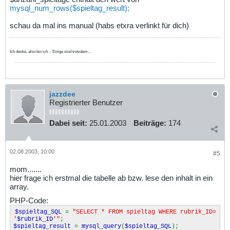
mysql_num_rows($spieltag_result);
schau da mal ins manual (habs etxra verlinkt für dich)
Ich denke, also bin ich. - Einige sind trotzdem...
jazzdee
Registrierter Benutzer
Dabei seit:
25.01.2003
Beiträge:
174
02.08.2003, 10:00
#5
mom.......
hier frage ich erstmal die tabelle ab bzw. lese den inhalt in ein
array.
PHP-Code:
$spieltag_SQL
=
"SELECT * FROM spieltag WHERE rubrik_ID=
'
$rubrik_ID
'"
;
$spieltag_result
=
mysql_query
(
$spieltag_SQL
);