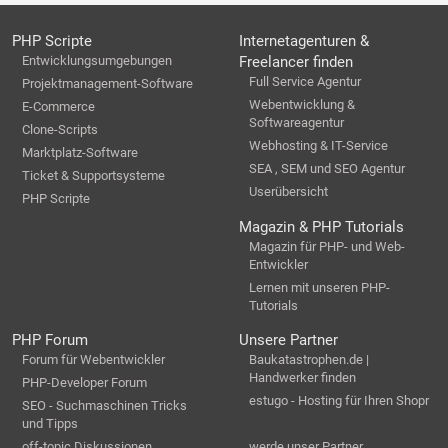
PHP Scripte
Internetagenturen &
Entwicklungsumgebungen
Freelancer finden
Full Service Agentur
Projektmanagement-Software
Webentwicklung &
E-Commerce
Softwareagentur
Clone-Scripts
Webhosting & IT-Service
Marktplatz-Software
SEA , SEM und SEO Agentur
Ticket & Supportsysteme
Userübersicht
PHP Scripte
Magazin & PHP Tutorials
Magazin für PHP- und Web-
Entwickler
Lernen mit unseren PHP-
Tutorials
PHP Forum
Unsere Partner
Forum für Webentwickler
Baukatastrophen.de |
Handwerker finden
PHP-Developer Forum
estugo - Hosting für Ihren Shopr
SEO - Suchmaschinen Tricks
und Tipps
off-topic Diskussionen
werde unser Partner