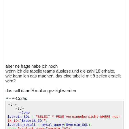
aber ne frage habe ich noch
wenn ich die tabelle teams auslese und die zahl 18 erhalte,
wie kann ich das machen, das eine tabelle mit 9 zeilen erstellt
wird?
das soll dann 9 mal angezeigt werden
PHP-Code:
<tr>
<td>
<?php
$verein_SQL
=
"SELECT * FROM vereinuebersicht WHERE rubr
ik_ID='
$rubrik_ID
'"
;
$verein_result
=
mysql_query
(
$verein_SQL
);
echo
'<select name="verein_ID">'
;