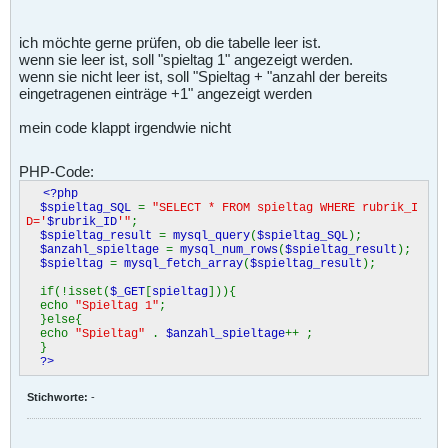
ich möchte gerne prüfen, ob die tabelle leer ist.
wenn sie leer ist, soll "spieltag 1" angezeigt werden.
wenn sie nicht leer ist, soll "Spieltag + "anzahl der bereits
eingetragenen einträge +1" angezeigt werden
mein code klappt irgendwie nicht
PHP-Code:
<?php
$spieltag_SQL
=
"SELECT * FROM spieltag WHERE rubrik_I
D='
$rubrik_ID
'"
;
$spieltag_result
=
mysql_query
(
$spieltag_SQL
);
$anzahl_spieltage
=
mysql_num_rows
(
$spieltag_result
);
$spieltag
=
mysql_fetch_array
(
$spieltag_result
);
if(!isset(
$_GET
[
spieltag
])){
echo
"Spieltag 1"
;
}else{
echo
"Spieltag"
.
$anzahl_spieltage
++ ;
}
?>
Stichworte:
-