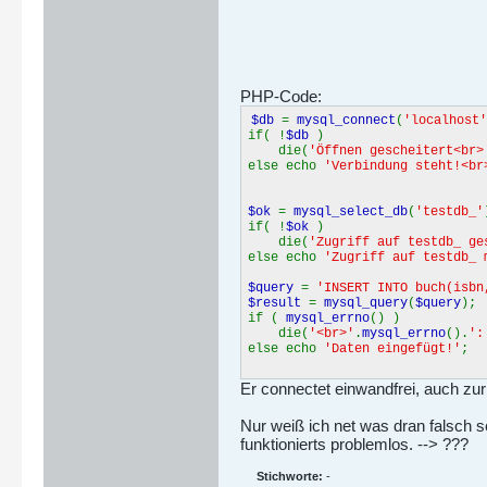
PHP-Code:
$db
=
mysql_connect
(
'localhost'
if( !
$db
)
die(
'Öffnen gescheitert<br>
else echo
'Verbindung steht!<br
$ok
=
mysql_select_db
(
'testdb_'
if( !
$ok
)
die(
'Zugriff auf testdb_ ge
else echo
'Zugriff auf testdb_ 
$query
=
'INSERT INTO buch(isbn
$result
=
mysql_query
(
$query
);
if (
mysql_errno
() )
die(
'<br>'
.
mysql_errno
().
':
else echo
'Daten eingefügt!'
;
Er connectet einwandfrei, auch zur 
Nur weiß ich net was dran falsch 
funktionierts problemlos. --> ???
Stichworte:
-