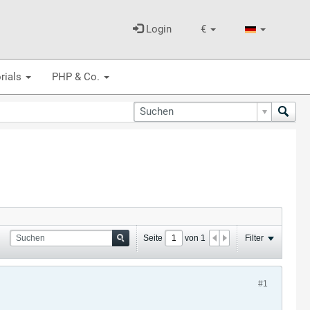
Login
€
rials
PHP & Co.
Seite
von
1
Filter
#1