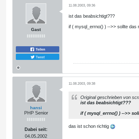
11.08.2003, 09:36
ist das beabsichtigt???
if ( mysql_errno() ) -->> sollte das
Gast
Teilen
Tweet
11.08.2003, 09:38
Original geschrieben von scr
ist das beabsichtigt???
hansi
PHP Senior
if ( mysql_errno() ) -->> so
das ist schon richtig
Dabei seit:
04.05.2002