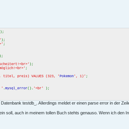
);
'
);
>'
;
);
scheitert!<br>'
);
möglich!<br>'
;
, titel, preis) VALUES (323, '
Pokemon
', 1)'
;
 '
.
mysql_error
().
'<br'
);
Datenbank testdb_. Allerdings meldet er einen parse error in der Zeil
sein soll, auch in meinem tollen Buch stehts genauso. Wenn ich den