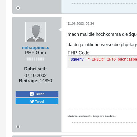
11.08.2003, 09:34
mach mal die hochkomma die $que
da du ja löblicherweise die php-ta
mrhappiness
PHP Guru
PHP-Code:
$query
=
"'INSERT INTO buch(isbn
Dabei seit:
07.10.2002
Beiträge:
14890
Teilen
Tweet
Ich denke, also bin ich. - Einige sind trotzdem...