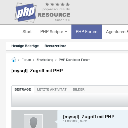
Start
PHP Scripte
PHP-Forum
Agenturen 
Heutige Beiträge
Benutzerliste
Forum
Entwicklung
PHP Developer Forum
[mysql]: Zugriff mit PHP
BEITRÄGE
LETZTE AKTIVITÄT
BILDER
[mysql]: Zugriff mit PHP
11.08.2003, 09:31