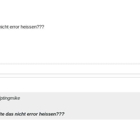
 nicht error heissen???
iptingmike
llte das nicht error heissen???