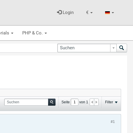
Login
€
rials
PHP & Co.
Seite
von
1
Filter
#1