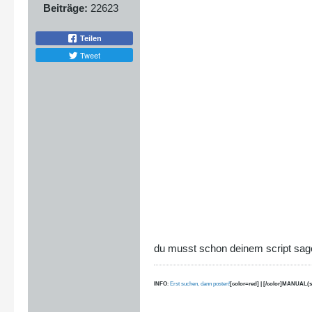
Beiträge:
22623
Teilen
Tweet
du musst schon deinem script sage
INFO
:
Erst suchen, dann posten!
[color=red] | [/color]MANUAL(s