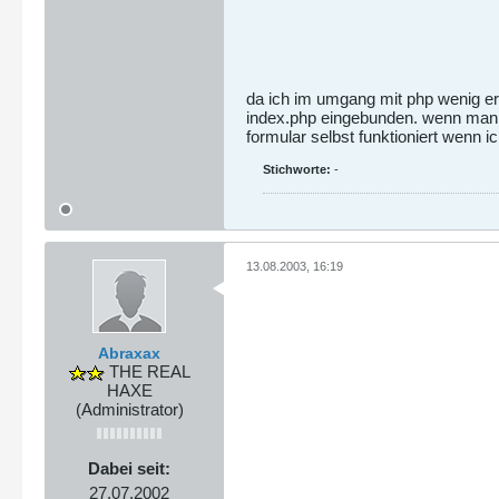
da ich im umgang mit php wenig erfa
index.php eingebunden. wenn man n
formular selbst funktioniert wenn i
Stichworte:
-
13.08.2003, 16:19
Abraxax
THE REAL
HAXE
(Administrator)
Dabei seit:
27.07.2002