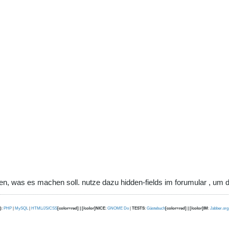
n, was es machen soll. nutze dazu hidden-fields im forumular , um d
)
:
PHP
|
MySQL
|
HTML/JS/CSS
[color=red] | [/color]NICE
:
GNOME Do
|
TESTS
:
Gästebuch
[color=red] | [/color]IM
:
Jabber.org