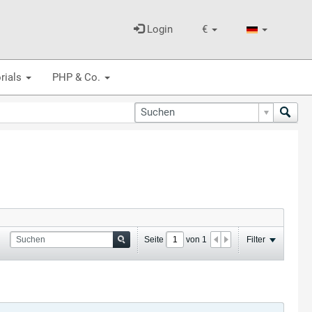
Login
€
rials
PHP & Co.
Seite
von
1
Filter