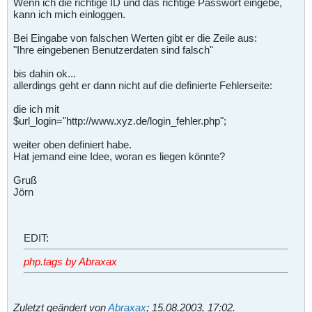
Wenn ich die richtige ID und das richtige Passwort eingebe,
kann ich mich einloggen.
Bei Eingabe von falschen Werten gibt er die Zeile aus:
"Ihre eingebenen Benutzerdaten sind falsch"
bis dahin ok...
allerdings geht er dann nicht auf die definierte Fehlerseite:
die ich mit
$url_login="http://www.xyz.de/login_fehler.php";
weiter oben definiert habe.
Hat jemand eine Idee, woran es liegen könnte?
Gruß
Jörn
EDIT:
php.tags by Abraxax
Zuletzt geändert von
Abraxax
;
15.08.2003, 17:02
.