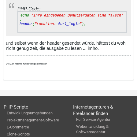
PHP-Code:
echo
'Ihre eingebenen Benutzerdaten sind falsch'
;
header
(
"Location:
$url_login
"
);
und selbst wenn der header gesendet würde, hättest du wohl
nicht genug zeit, die ausgabe zu lesen ... imho.
Die Zeit hat ihre Kinder längst gefressen
PHP Scripte
Internetagenturen &
Entwicklungsumgebungen
Freelancer finden
Full Service Agentur
Projektmanagement-Software
Webentwicklung &
E-Commerce
Softwareagentur
Clone-Scripts