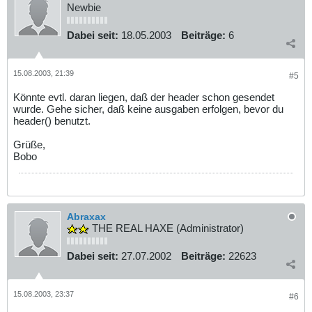
Newbie
Dabei seit:
18.05.2003
Beiträge:
6
15.08.2003, 21:39
#5
Könnte evtl. daran liegen, daß der header schon gesendet
wurde. Gehe sicher, daß keine ausgaben erfolgen, bevor du
header() benutzt.
Grüße,
Bobo
Abraxax
THE REAL HAXE (Administrator)
Dabei seit:
27.07.2002
Beiträge:
22623
15.08.2003, 23:37
#6