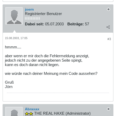
joern
Registrierter Benutzer
Dabei seit:
05.07.2003
Beiträge:
57
15.08.2003, 17:05
#3
hmmm....
aber wenn er mir doch die Fehlermeldung anzeigt,
jedoch nicht zu der angegebenen Seite spingt,
kann es doch daran nicht liegen.
wie würde nach deiner Meinung mein Code aussehen?
Gruß
Jörn
Abraxax
THE REAL HAXE (Administrator)