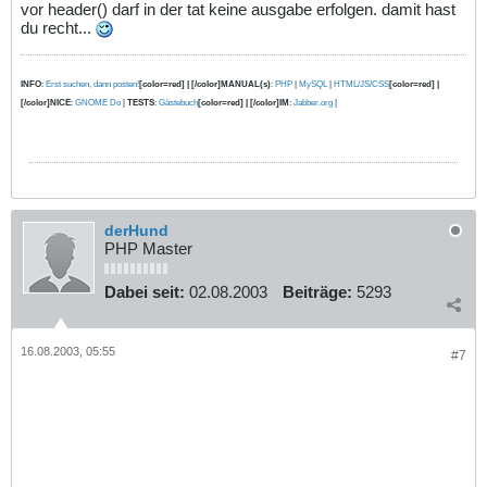
vor header() darf in der tat keine ausgabe erfolgen. damit hast
du recht...
INFO
:
Erst suchen, dann posten!
[color=red] | [/color]MANUAL(s)
:
PHP
|
MySQL
|
HTML/JS/CSS
[color=red] |
[/color]NICE
:
GNOME Do
|
TESTS
:
Gästebuch
[color=red] | [/color]IM
:
Jabber.org
|
derHund
PHP Master
Dabei seit:
02.08.2003
Beiträge:
5293
16.08.2003, 05:55
#7