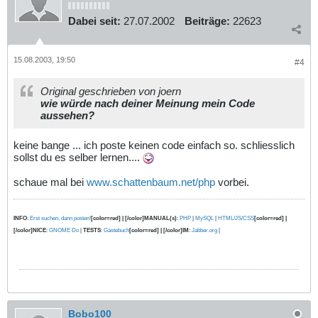
Dabei seit:
27.07.2002
Beiträge:
22623
15.08.2003, 19:50
#4
Original geschrieben von joern
wie würde nach deiner Meinung mein Code
aussehen?
keine bange ... ich poste keinen code einfach so. schliesslich
sollst du es selber lernen....
schaue mal bei
www.schattenbaum.net/php
vorbei.
INFO
:
Erst suchen, dann posten!
[color=red] | [/color]MANUAL(s)
:
PHP
|
MySQL
|
HTML/JS/CSS
[color=red] |
[/color]NICE
:
GNOME Do
|
TESTS
:
Gästebuch
[color=red] | [/color]IM
:
Jabber.org
|
Bobo100