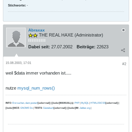
Stichworte:
-
Abraxax
THE REAL HAXE (Administrator)
Dabei seit:
27.07.2002
Beiträge:
22623
15.08.2003, 17:01
#2
weil $data immer vorhanden ist.....
nutze
mysql_num_rows()
INFO
:
Erst suchen, dann posten!
[color=red] | [/color]MANUAL(s)
:
PHP
|
MySQL
|
HTML/JS/CSS
[color=red] |
[/color]NICE
:
GNOME Do
|
TESTS
:
Gästebuch
[color=red] | [/color]IM
:
Jabber.org
|