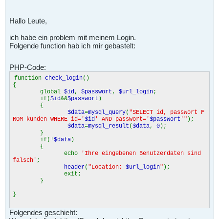
Hallo Leute,
ich habe ein problem mit meinem Login.
Folgende function hab ich mir gebastelt:
PHP-Code:
function
check_login
()
{
global
$id
,
$passwort
,
$url_login
;
if(
$id
&&
$passwort
)
{
$data
=
mysql_query
(
"SELECT id, passwort F
ROM kunden WHERE id='
$id
' AND passwort='
$passwort
'"
);
$data
=
mysql_result
(
$data
,
0
);
}
if(!
$data
)
{
echo
'Ihre eingebenen Benutzerdaten sind
falsch'
;
header
(
"Location:
$url_login
"
);
exit;
}
}
Folgendes geschieht: