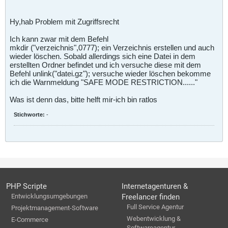
Hy,hab Problem mit Zugriffsrecht
Ich kann zwar mit dem Befehl
mkdir ("verzeichnis",0777); ein Verzeichnis erstellen und auch
wieder löschen. Sobald allerdings sich eine Datei in dem
erstellten Ordner befindet und ich versuche diese mit dem
Befehl unlink("datei.gz"); versuche wieder löschen bekomme
ich die Warnmeldung "SAFE MODE RESTRICTION......"
Was ist denn das, bitte helft mir-ich bin ratlos
Stichworte:
-
PHP Scripte
Internetagenturen &
Entwicklungsumgebungen
Freelancer finden
Full Service Agentur
Projektmanagement-Software
Webentwicklung &
E-Commerce
Softwareagentur