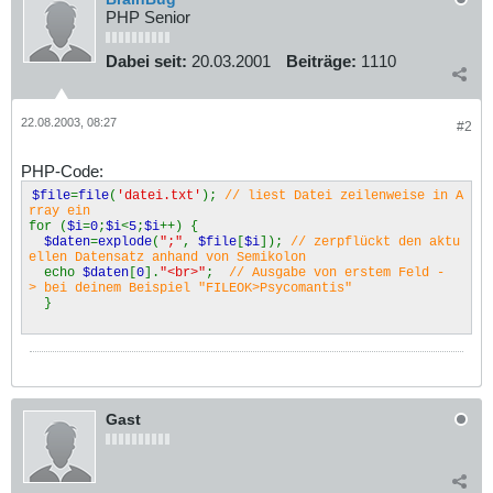
PHP Senior
Dabei seit:
20.03.2001
Beiträge:
1110
22.08.2003, 08:27
#2
PHP-Code:
$file
=
file
(
'datei.txt'
);
// liest Datei zeilenweise in A
rray ein
for (
$i
=
0
;
$i
<
5
;
$i
++) {
$daten
=
explode
(
";"
,
$file
[
$i
]);
// zerpflückt den aktu
ellen Datensatz anhand von Semikolon
echo
$daten
[
0
].
"<br>"
;
// Ausgabe von erstem Feld -
> bei deinem Beispiel "FILEOK>Psycomantis"
}
Gast