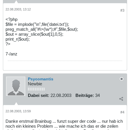
22.08.2003, 13:12
#3
<?php
$file = implode("\n",file('datei.txt'));
preg_match_all("#\>(\w*);#",$file,$out);
$out = array_slice($out[1],0,5);
print_r($out);
?>
7-/anz
Psycomantis
Newbie
Dabei seit:
22.08.2003
Beiträge:
34
22.08.2003, 13:59
#4
Danke erstmal Brainbug ... funzt super der code ... nur hab ich
noch ein kleines Problem ... wie mache ich das er die zeilen