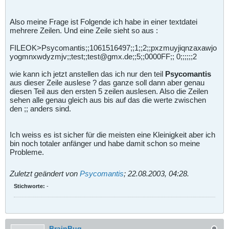
Also meine Frage ist Folgende ich habe in einer textdatei
mehrere Zeilen. Und eine Zeile sieht so aus :
FILEOK>Psycomantis;;1061516497;;1;;2;;pxzmuyjiqnzaxawjo
yogmnxwdyzmjv;;test;;test@gmx.de;;5;;0000FF;; 0;;;;;;2
wie kann ich jetzt anstellen das ich nur den teil
Psycomantis
aus dieser Zeile auslese ? das ganze soll dann aber genau
diesen Teil aus den ersten 5 zeilen auslesen. Also die Zeilen
sehen alle genau gleich aus bis auf das die werte zwischen
den ;; anders sind.
Ich weiss es ist sicher für die meisten eine Kleinigkeit aber ich
bin noch totaler anfänger und habe damit schon so meine
Probleme.
Zuletzt geändert von
Psycomantis
;
22.08.2003, 04:28
.
Stichworte:
-
BrainBug