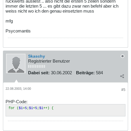
rückwerts ausliest .. also nicht die ersten 5 zeilen sondern
immer die letzten 5 ... es gibt dazu zwar nen befehl aber ich
weiss nicht wo ich den genau einsetzten muss
mfg
Psycomantis
Skaschy
Registrierter Benutzer
Dabei seit:
30.06.2002
Beiträge:
584
22.08.2003, 14:00
#5
PHP-Code:
for (
$i
=
5
;
$i
<
5
;
$i
++) {