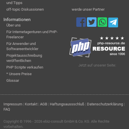
und Tipps
off-topic Diskussionen
werde unser Partner
Informationen
Über uns
Für Internetagenturen und PHP-
Freelancer
Für Anwender und
Softwareentwickler
Projektausschreibung
veröffentlichen
Jetzt auf unserer Seite:
PHP Scripte verkaufen
* Unsere Preise
Glossar
Impressum
|
Kontakt
|
AGB
|
Haftungsaussschluß
|
Datenschutzerklärung
|
FAQ
Copyright © 1996 - 2026
ebiz-consult GmbH & Co. KG
. Alle Rechte
vorbehalten.