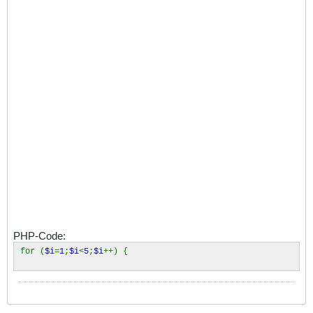
PHP-Code:
for (
$i
=
1
;
$i
<
5
;
$i
++) {