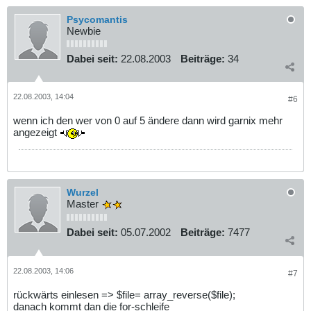
Psycomantis
Newbie
Dabei seit:
22.08.2003
Beiträge:
34
22.08.2003, 14:04
#6
wenn ich den wer von 0 auf 5 ändere dann wird garnix mehr
angezeigt
Wurzel
Master
Dabei seit:
05.07.2002
Beiträge:
7477
22.08.2003, 14:06
#7
rückwärts einlesen => $file= array_reverse($file);
danach kommt dan die for-schleife