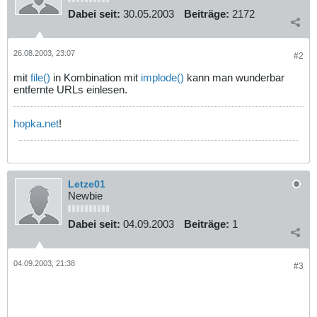
Dabei seit:
30.05.2003
Beiträge:
2172
26.08.2003, 23:07
#2
mit
file()
in Kombination mit
implode()
kann man wunderbar
entfernte URLs einlesen.
hopka.net
!
Letze01
Newbie
Dabei seit:
04.09.2003
Beiträge:
1
04.09.2003, 21:38
#3