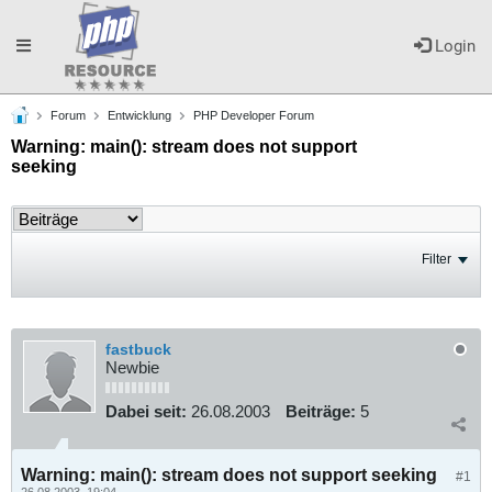
Toggle
Login
Forum
Entwicklung
PHP Developer Forum
navigation
Warning: main(): stream does not support
seeking
Filter
fastbuck
Newbie
Dabei seit:
26.08.2003
Beiträge:
5
Warning: main(): stream does not support seeking
#1
26.08.2003, 19:04