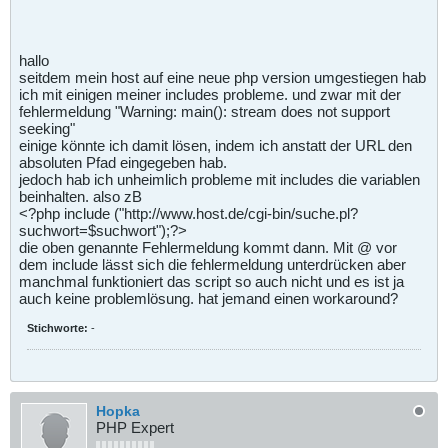
hallo
seitdem mein host auf eine neue php version umgestiegen hab
ich mit einigen meiner includes probleme. und zwar mit der
fehlermeldung "Warning: main(): stream does not support
seeking"
einige könnte ich damit lösen, indem ich anstatt der URL den
absoluten Pfad eingegeben hab.
jedoch hab ich unheimlich probleme mit includes die variablen
beinhalten. also zB
<?php include ("http://www.host.de/cgi-bin/suche.pl?
suchwort=$suchwort");?>
die oben genannte Fehlermeldung kommt dann. Mit @ vor
dem include lässt sich die fehlermeldung unterdrücken aber
manchmal funktioniert das script so auch nicht und es ist ja
auch keine problemlösung. hat jemand einen workaround?
Stichworte:
-
Hopka
PHP Expert