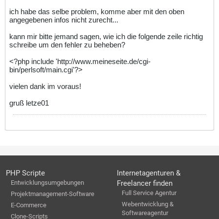
ich habe das selbe problem, komme aber mit den oben
angegebenen infos nicht zurecht...
kann mir bitte jemand sagen, wie ich die folgende zeile richtig
schreibe um den fehler zu beheben?
<?php include 'http://www.meineseite.de/cgi-
bin/perlsoft/main.cgi'?>
vielen dank im voraus!
gruß letze01
PHP Scripte
Internetagenturen &
Entwicklungsumgebungen
Freelancer finden
Full Service Agentur
Projektmanagement-Software
Webentwicklung &
E-Commerce
Softwareagentur
Clone-Scripts