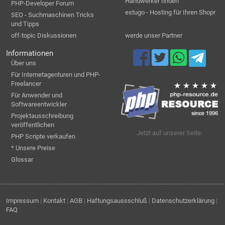
Handwerker finden
PHP-Developer Forum
estugo - Hosting für Ihren Shopr
SEO - Suchmaschinen Tricks
und Tipps
off-topic Diskussionen
werde unser Partner
Informationen
Über uns
Für Internetagenturen und PHP-
Freelancer
Für Anwender und
Softwareentwickler
Projektausschreibung
veröffentlichen
Jetzt auf unserer Seite:
PHP Scripte verkaufen
* Unsere Preise
Glossar
Impressum
|
Kontakt
|
AGB
|
Haftungsaussschluß
|
Datenschutzerklärung
|
FAQ