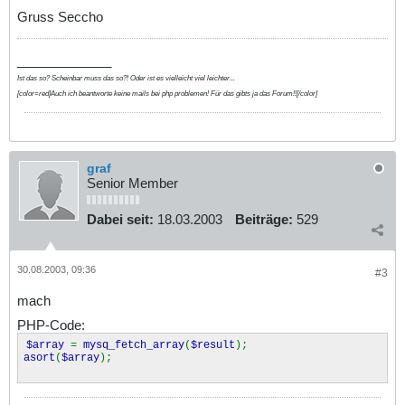
Gruss Seccho
_____________
Ist das so? Scheinbar muss das so?! Oder ist es vielleicht viel leichter...
[color=red]Auch ich beantworte keine mails bei php problemen! Für das gibts ja das Forum!![/color]
graf
Senior Member
Dabei seit:
18.03.2003
Beiträge:
529
30.08.2003, 09:36
#3
mach
PHP-Code:
$array
=
mysq_fetch_array
(
$result
);
asort
(
$array
);