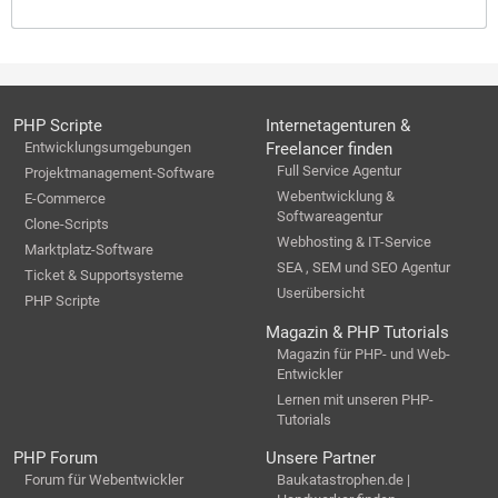
PHP Scripte
Internetagenturen &
Entwicklungsumgebungen
Freelancer finden
Full Service Agentur
Projektmanagement-Software
Webentwicklung &
E-Commerce
Softwareagentur
Clone-Scripts
Webhosting & IT-Service
Marktplatz-Software
SEA , SEM und SEO Agentur
Ticket & Supportsysteme
Userübersicht
PHP Scripte
Magazin & PHP Tutorials
Magazin für PHP- und Web-
Entwickler
Lernen mit unseren PHP-
Tutorials
PHP Forum
Unsere Partner
Forum für Webentwickler
Baukatastrophen.de |