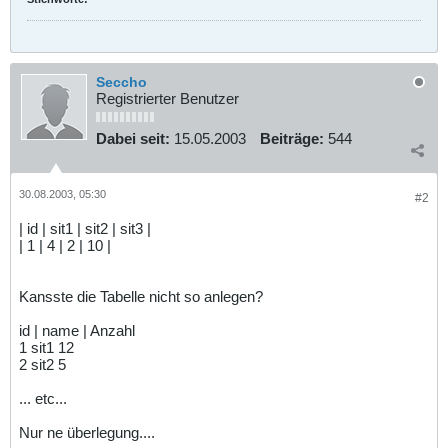
Seccho
Registrierter Benutzer
Dabei seit:
15.05.2003
Beiträge:
544
30.08.2003, 05:30
#2
| id | sit1 | sit2 | sit3 |
| 1 | 4 | 2 | 10 |
Kansste die Tabelle nicht so anlegen?
id | name | Anzahl
1 sit1 12
2 sit2 5
... etc...
Nur ne überlegung....