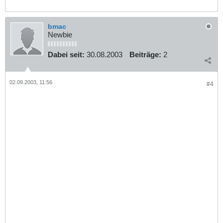
bmac
Newbie
Dabei seit:
30.08.2003
Beiträge:
2
02.09.2003, 11:56
#4