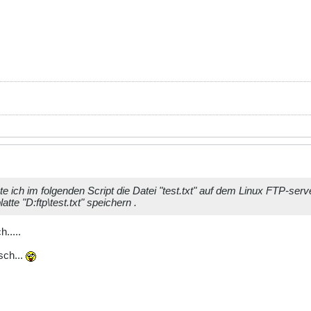
te ich im folgenden Script die Datei "test.txt" auf dem Linux FTP-serv
tte "D:ftp\test.txt" speichern .
.....
sch...