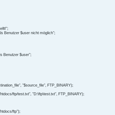
llt!";
ls Benutzer $user nicht möglich";
ls Benutzer $user";
tination_file", "$source_file", FTP_BINARY);
/htdocs/ftp/test.txt", "D:\ftp\test.txt", FTP_BINARY);
htdocs/ftp");