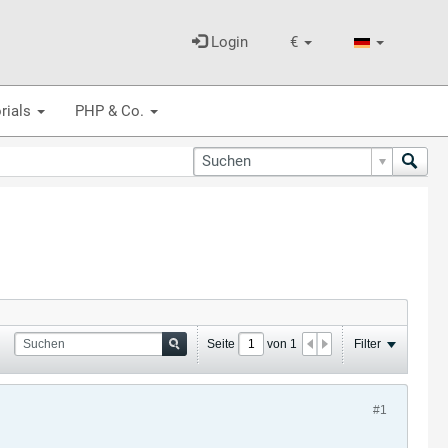
Login
€
rials
PHP & Co.
Seite
von
1
Filter
#1