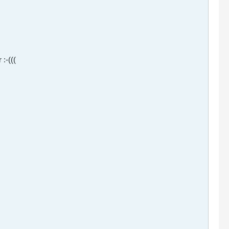
:-(((