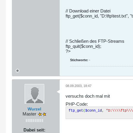
// Download einer Datei
ftp_get($conn_id, "D:\ftp\test.txt",
// Schließen des FTP-Streams
ftp_quit($conn_id);
?>
Stichworte:
-
08.09.2003, 18:47
versuchs doch mal mit
PHP-Code:
Wurzel
ftp_get
(
$conn_id
,
"D:\\\\ftp\\
Master
Dabei seit: