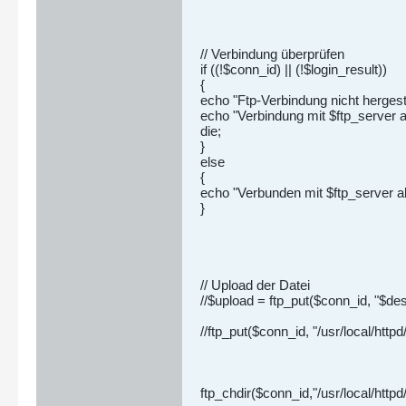
// Verbindung überprüfen
if ((!$conn_id) || (!$login_result))
{
echo "Ftp-Verbindung nicht hergeste
echo "Verbindung mit $ftp_server a
die;
}
else
{
echo "Verbunden mit $ftp_server a
}
// Upload der Datei
//$upload = ftp_put($conn_id, "$des
//ftp_put($conn_id, "/usr/local/httpd
ftp_chdir($conn_id,"/usr/local/httpd/