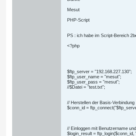
Mesut
PHP-Script
PS : ich habe im Script-Bereich 2be
<?php
$ftp_server = "192.168.227.130";
$ftp_user_name = "mesut";
$ftp_user_pass = "mesut";
//$Datei = "test.txt";
// Herstellen der Basis-Verbindung
$conn_id = ftp_connect("$ftp_serve
// Einloggen mit Benutzername un
$login_result = ftp_login($conn_id