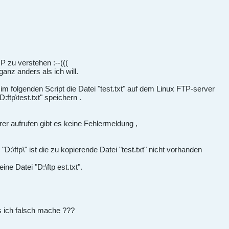
P zu verstehen :--(((
ganz anders als ich will.
 im folgenden Script die Datei "test.txt" auf dem Linux FTP-server
:ftp\test.txt" speichern .
rer aufrufen gibt es keine Fehlermeldung ,
D:\ftp\" ist die zu kopierende Datei "test.txt" nicht vorhanden
ine Datei "D:\ftp est.txt".
s ich falsch mache ???