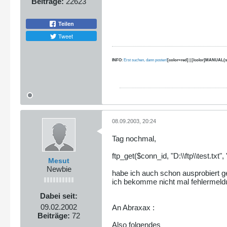
Beiträge:
22623
Teilen
Tweet
INFO
:
Erst suchen, dann posten!
[color=red] | [/color]MANUAL(s
08.09.2003, 20:24
Tag nochmal,
ftp_get($conn_id, "D:\\ftp\\test.txt
Mesut
Newbie
habe ich auch schon ausprobiert ge
ich bekomme nicht mal fehlermeldu
Dabei seit:
09.02.2002
An Abraxax :
Beiträge:
72
Also folgendes