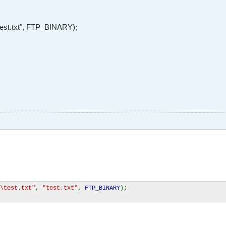
 "test.txt", FTP_BINARY);
\\test.txt"
,
"test.txt"
,
FTP_BINARY
);