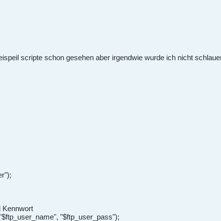
ispeil scripte schon gesehen aber irgendwie wurde ich nicht schlauer 
r");
d Kennwort
, "$ftp_user_name", "$ftp_user_pass");