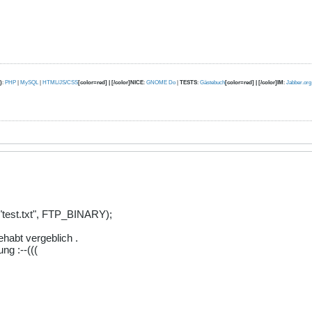
)
:
PHP
|
MySQL
|
HTML/JS/CSS
[color=red] | [/color]NICE
:
GNOME Do
|
TESTS
:
Gästebuch
[color=red] | [/color]IM
:
Jabber.org
", "test.txt", FTP_BINARY);
habt vergeblich .
ng :--(((