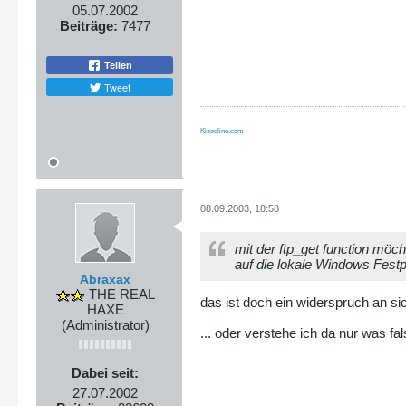
05.07.2002
Beiträge:
7477
Teilen
Tweet
Kissolino.com
08.09.2003, 18:58
mit der ftp_get function möch
auf die lokale Windows Festpla
Abraxax
THE REAL
das ist doch ein widerspruch an sich
HAXE
(Administrator)
... oder verstehe ich da nur was fal
Dabei seit:
27.07.2002