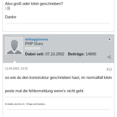
Also groß oder klein geschrieben?
:-))
Danke
mrhappiness
PHP Guru
Dabei seit:
07.10.2002
Beiträge:
14890
12.09.2003, 13:33
#12
so wie du den konstruktur geschrieben hast, im normalfall klein
poste mal die fehlermeldung wenn's nicht geht
Ich denke, also bin ich. - Einige sind trotzdem...