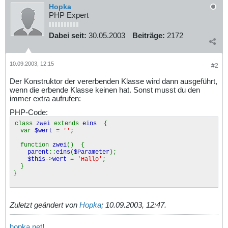
Hopka
PHP Expert
Dabei seit:
30.05.2003
Beiträge:
2172
10.09.2003, 12:15
#2
Der Konstruktor der vererbenden Klasse wird dann ausgeführt,
wenn die erbende Klasse keinen hat. Sonst musst du den
immer extra aufrufen:
PHP-Code:
class
zwei
extends
eins
{
var
$wert
=
''
;
function
zwei
() {
parent
::
eins
(
$Parameter
);
$this
->
wert
=
'Hallo'
;
}
}
Zuletzt geändert von
Hopka
;
10.09.2003, 12:47
.
hopka.net
!