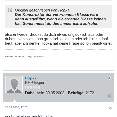
Original geschrieben von Hopka
Der Konstruktor der vererbenden Klasse wird
dann ausgeführt, wenn die erbende Klasse keinen
hat. Sonst musst du den immer extra aufrufen
also entweder drückst du dich etwas unglücklich aus oder
duhast nich alles sooo gründlich gelesen oder ich bin zu doof
heut, aber ich denke Hopka hat deine Frage schon beantwortet
Ich denke, also bin ich. - Einige sind trotzdem...
Hopka
PHP Expert
Dabei seit:
30.05.2003
Beiträge:
2172
10.09.2003, 12:32
#5
nochmal etwas ausführlicher: