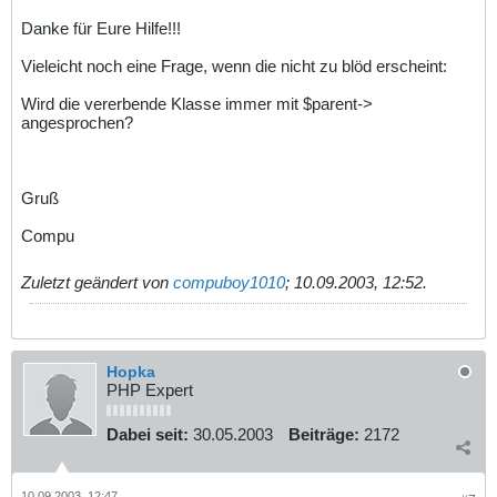
Danke für Eure Hilfe!!!
Vieleicht noch eine Frage, wenn die nicht zu blöd erscheint:
Wird die vererbende Klasse immer mit $parent->
angesprochen?
Gruß
Compu
Zuletzt geändert von
compuboy1010
;
10.09.2003, 12:52
.
Hopka
PHP Expert
Dabei seit:
30.05.2003
Beiträge:
2172
10.09.2003, 12:47