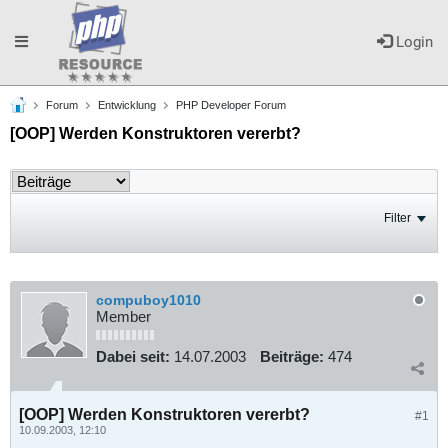
Toggle
Login
Forum
Entwicklung
PHP Developer Forum
navigation
[OOP] Werden Konstruktoren vererbt?
Filter
compuboy1010
Member
Dabei seit:
14.07.2003
Beiträge:
474
[OOP] Werden Konstruktoren vererbt?
#1
10.09.2003, 12:10