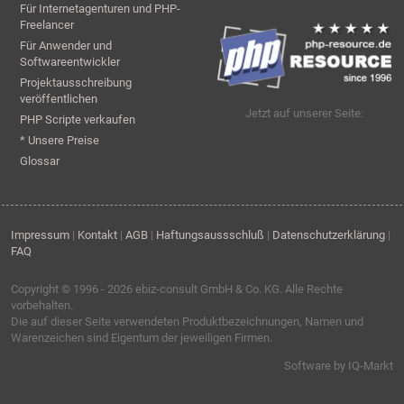
Für Internetagenturen und PHP-
Freelancer
Für Anwender und
Softwareentwickler
Projektausschreibung
veröffentlichen
Jetzt auf unserer Seite:
PHP Scripte verkaufen
* Unsere Preise
Glossar
Impressum
|
Kontakt
|
AGB
|
Haftungsaussschluß
|
Datenschutzerklärung
|
FAQ
Copyright © 1996 - 2026
ebiz-consult GmbH & Co. KG
. Alle Rechte
vorbehalten.
Die auf dieser Seite verwendeten Produktbezeichnungen, Namen und
Warenzeichen sind Eigentum der jeweiligen Firmen.
Software by IQ-Markt