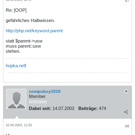
#7
Re: [OOP]
gefährliches Halbwissen.
http://php.net/keyword.parent
statt $parent->usw
muss parent::usw
stehen.
hopka.net
!
compuboy1010
Member
Dabei seit:
14.07.2003
Beiträge:
474
10.09.2003, 12:55
#8