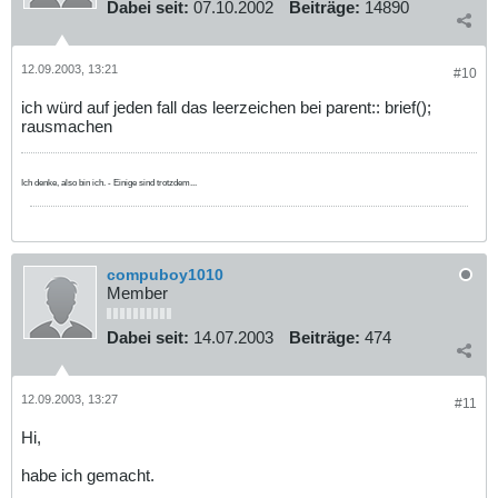
Dabei seit:
07.10.2002
Beiträge:
14890
12.09.2003, 13:21
#10
ich würd auf jeden fall das leerzeichen bei parent:: brief();
rausmachen
Ich denke, also bin ich. - Einige sind trotzdem...
compuboy1010
Member
Dabei seit:
14.07.2003
Beiträge:
474
12.09.2003, 13:27
#11
Hi,
habe ich gemacht.