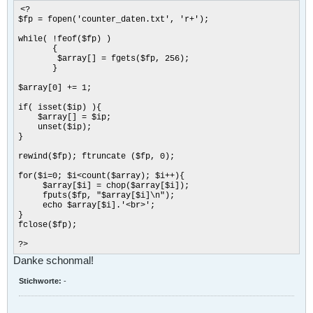
<?
$fp = fopen('counter_daten.txt', 'r+');
while( !feof($fp) )
{
$array[] = fgets($fp, 256);
}
$array[0] += 1;
if( isset($ip) ){
$array[] = $ip;
unset($ip);
}
rewind($fp); ftruncate ($fp, 0);
for($i=0; $i<count($array); $i++){
$array[$i] = chop($array[$i]);
fputs($fp, "$array[$i]\n");
echo $array[$i].'<br>';
}
fclose($fp);
?>
Danke schonmal!
Stichworte:
-