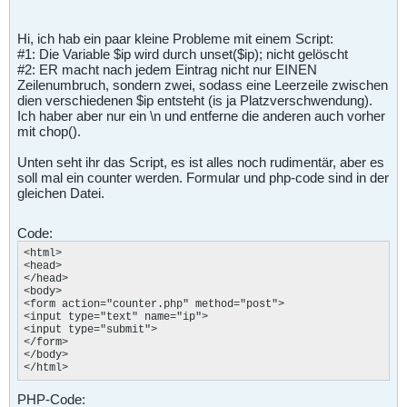
Hi, ich hab ein paar kleine Probleme mit einem Script:
#1: Die Variable $ip wird durch unset($ip); nicht gelöscht
#2: ER macht nach jedem Eintrag nicht nur EINEN
Zeilenumbruch, sondern zwei, sodass eine Leerzeile zwischen
dien verschiedenen $ip entsteht (is ja Platzverschwendung).
Ich haber aber nur ein \n und entferne die anderen auch vorher
mit chop().
Unten seht ihr das Script, es ist alles noch rudimentär, aber es
soll mal ein counter werden. Formular und php-code sind in der
gleichen Datei.
Code:
<html>

<head>

</head>

<body>

<form action="counter.php" method="post">

<input type="text" name="ip">

<input type="submit">

</form>

</body>

</html>
PHP-Code: