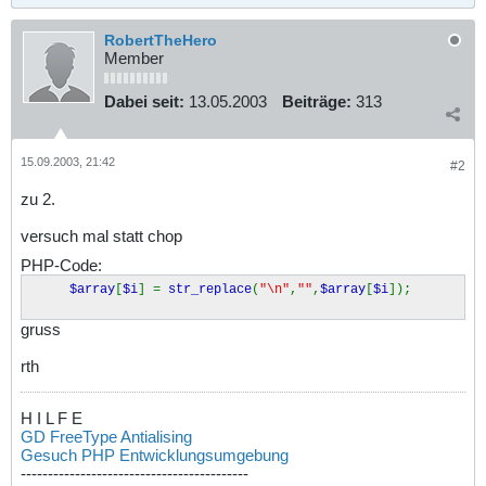
RobertTheHero
Member
Dabei seit:
13.05.2003
Beiträge:
313
15.09.2003, 21:42
#2
zu 2.
versuch mal statt chop
PHP-Code:
$array
[
$i
] =
str_replace
(
"\n"
,
""
,
$array
[
$i
]);
gruss
rth
H I L F E
GD FreeType Antialising
Gesuch PHP Entwicklungsumgebung
------------------------------------------