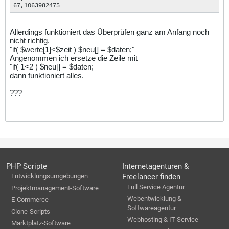
67,1063982475
Allerdings funktioniert das Überprüfen ganz am Anfang noch
nicht richtig.
"if( $werte[1]<$zeit ) $neu[] = $daten;"
Angenommen ich ersetze die Zeile mit
"if( 1<2 ) $neu[] = $daten;
dann funktioniert alles.
???
PHP Scripte
Internetagenturen &
Entwicklungsumgebungen
Freelancer finden
Full Service Agentur
Projektmanagement-Software
Webentwicklung &
E-Commerce
Softwareagentur
Clone-Scripts
Webhosting & IT-Service
Marktplatz-Software