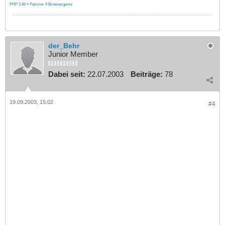
PHP 2 All
•
Patrizier II Browsergame
der_Behr
Junior Member
Dabei seit:
22.07.2003
Beiträge:
78
19.09.2003, 15:02
#4