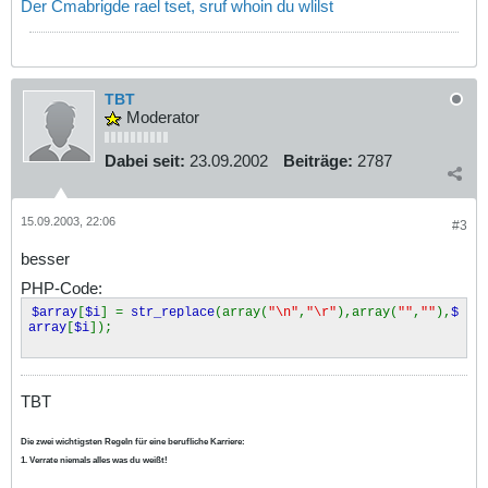
Der Cmabrigde rael tset, sruf whoin du wlilst
TBT
Moderator
Dabei seit:
23.09.2002
Beiträge:
2787
15.09.2003, 22:06
#3
besser
PHP-Code:
$array
[
$i
] =
str_replace
(array(
"\n"
,
"\r"
),array(
""
,
""
),
$
array
[
$i
]);
TBT
Die zwei wichtigsten Regeln für eine berufliche Karriere:
1. Verrate niemals alles was du weißt!