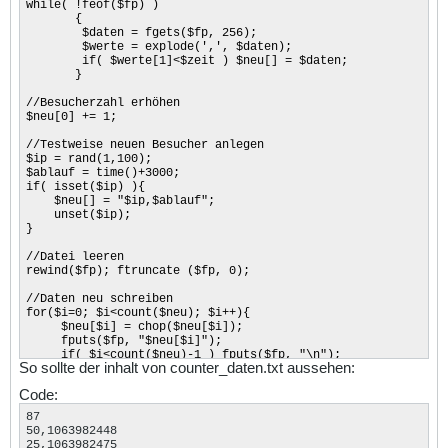
while( !feof($fp) )
{
$daten = fgets($fp, 256);
$werte = explode(',', $daten);
if( $werte[1]<$zeit ) $neu[] = $daten;
}
//Besucherzahl erhöhen
$neu[0] += 1;
//Testweise neuen Besucher anlegen
$ip = rand(1,100);
$ablauf = time()+3000;
if( isset($ip) ){
$neu[] = "$ip,$ablauf";
unset($ip);
}
//Datei leeren
rewind($fp); ftruncate ($fp, 0);
//Daten neu schreiben
for($i=0; $i<count($neu); $i++){
$neu[$i] = chop($neu[$i]);
fputs($fp, "$neu[$i]");
if( $i<count($neu)-1 ) fputs($fp, "\n");
So sollte der inhalt von counter_daten.txt aussehen:
echo $neu[$i].'<br><br>';
}
Code:
fclose($fp);
?>
87

50,1063982448

25,1063982475
