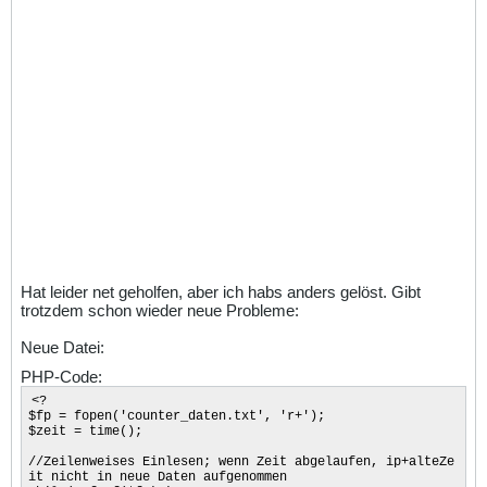
Hat leider net geholfen, aber ich habs anders gelöst. Gibt
trotzdem schon wieder neue Probleme:
Neue Datei:
PHP-Code:
<?
$fp = fopen('counter_daten.txt', 'r+');
$zeit = time();
//Zeilenweises Einlesen; wenn Zeit abgelaufen, ip+alteZe
it nicht in neue Daten aufgenommen