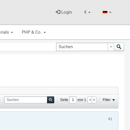
Login
€
rials
PHP & Co.
Seite
von
1
Filter
#1