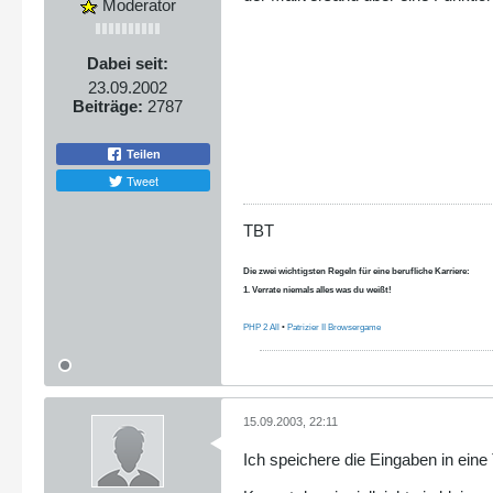
Moderator
Dabei seit:
23.09.2002
Beiträge:
2787
Teilen
Tweet
TBT
Die zwei wichtigsten Regeln für eine berufliche Karriere:
1. Verrate niemals alles was du weißt!
PHP 2 All
•
Patrizier II Browsergame
15.09.2003, 22:11
Ich speichere die Eingaben in eine