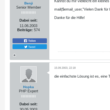
Kannst du mir vielleicht ein kleines
Benji
Senior Member
mail($email_user,"Vielen Dank für 
Danke für die Hilfe!
Dabei seit:
11.06.2003
Beiträge:
574
Teilen
Tweet
15.09.2003, 22:18
die einfachste Lösung ist es, eine
Hopka
PHP Expert
Dabei seit:
30.05.2003