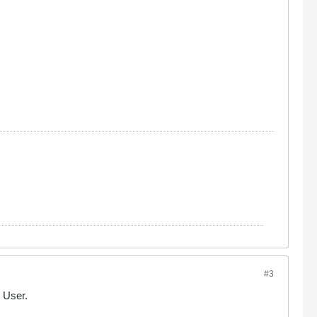
#3
e User.