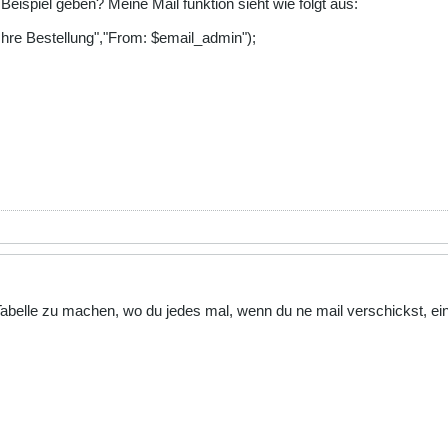
 Beispiel geben? Meine Mail funktion sieht wie folgt aus:
Ihre Bestellung","From: $email_admin");
 Tabelle zu machen, wo du jedes mal, wenn du ne mail verschickst, ei