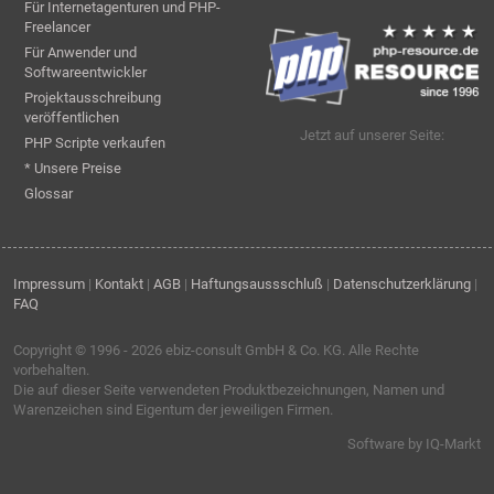
Für Internetagenturen und PHP-
Freelancer
Für Anwender und
Softwareentwickler
Projektausschreibung
veröffentlichen
Jetzt auf unserer Seite:
PHP Scripte verkaufen
* Unsere Preise
Glossar
Impressum
|
Kontakt
|
AGB
|
Haftungsaussschluß
|
Datenschutzerklärung
|
FAQ
Copyright © 1996 - 2026
ebiz-consult GmbH & Co. KG
. Alle Rechte
vorbehalten.
Die auf dieser Seite verwendeten Produktbezeichnungen, Namen und
Warenzeichen sind Eigentum der jeweiligen Firmen.
Software by IQ-Markt