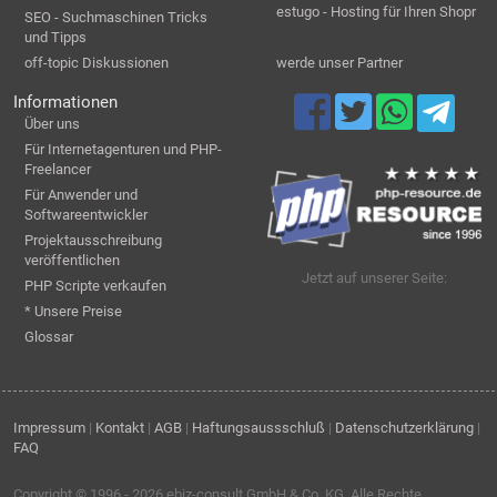
estugo - Hosting für Ihren Shopr
SEO - Suchmaschinen Tricks
und Tipps
off-topic Diskussionen
werde unser Partner
Informationen
Über uns
Für Internetagenturen und PHP-
Freelancer
Für Anwender und
Softwareentwickler
Projektausschreibung
veröffentlichen
Jetzt auf unserer Seite:
PHP Scripte verkaufen
* Unsere Preise
Glossar
Impressum
|
Kontakt
|
AGB
|
Haftungsaussschluß
|
Datenschutzerklärung
|
FAQ
Copyright © 1996 - 2026
ebiz-consult GmbH & Co. KG
. Alle Rechte