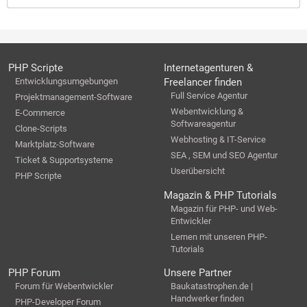
PHP Scripte
Internetagenturen &
Entwicklungsumgebungen
Freelancer finden
Full Service Agentur
Projektmanagement-Software
Webentwicklung &
E-Commerce
Softwareagentur
Clone-Scripts
Webhosting & IT-Service
Marktplatz-Software
SEA , SEM und SEO Agentur
Ticket & Supportsysteme
Userübersicht
PHP Scripte
Magazin & PHP Tutorials
Magazin für PHP- und Web-
Entwickler
Lernen mit unseren PHP-
Tutorials
PHP Forum
Unsere Partner
Forum für Webentwickler
Baukatastrophen.de |
Handwerker finden
PHP-Developer Forum