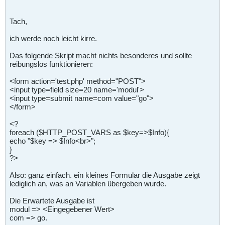
Tach,
ich werde noch leicht kirre.
Das folgende Skript macht nichts besonderes und sollte
reibungslos funktionieren:
<form action='test.php' method="POST">
<input type=field size=20 name='modul'>
<input type=submit name=com value="go">
</form>
<?
foreach ($HTTP_POST_VARS as $key=>$Info){
echo "$key => $Info<br>";
}
?>
Also: ganz einfach. ein kleines Formular die Ausgabe zeigt
lediglich an, was an Variablen übergeben wurde.
Die Erwartete Ausgabe ist
modul => <Eingegebener Wert>
com => go.