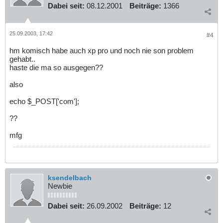
Dabei seit:
08.12.2001
Beiträge:
1366
25.09.2003, 17:42
#4
hm komisch habe auch xp pro und noch nie son problem
gehabt..
haste die ma so ausgegen??
also
echo $_POST['com'];
??
mfg
ksendelbach
Newbie
Dabei seit:
26.09.2002
Beiträge:
12