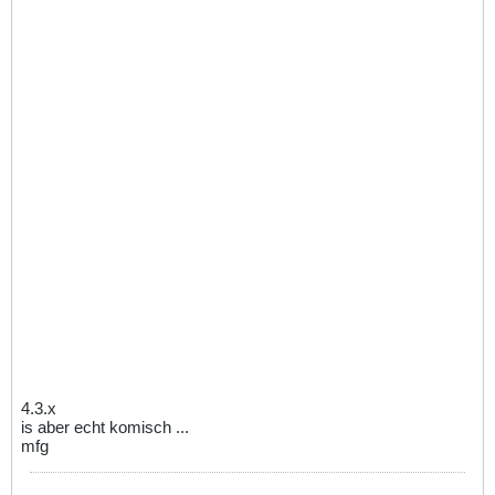
4.3.x
is aber echt komisch ...
mfg