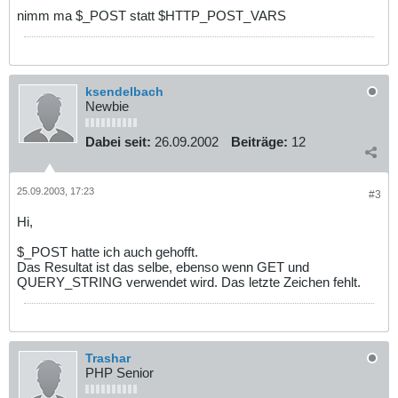
nimm ma $_POST statt $HTTP_POST_VARS
ksendelbach
Newbie
Dabei seit:
26.09.2002
Beiträge:
12
25.09.2003, 17:23
#3
Hi,
$_POST hatte ich auch gehofft.
Das Resultat ist das selbe, ebenso wenn GET und
QUERY_STRING verwendet wird. Das letzte Zeichen fehlt.
Trashar
PHP Senior