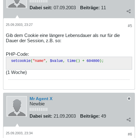
Dabei seit:
07.09.2003
Beiträge:
11
25.09.2003, 23:27
#5
Gib dem Cookie eine längere Lebensdauer als nur für die
Dauer der Session, z.B. so:
PHP-Code:
setcookie
(
"name"
,
$value
,
time
() +
604800
);
(1 Woche)
Mr Agent X
Newbie
Dabei seit:
21.09.2003
Beiträge:
49
25.09.2003, 23:34
#6