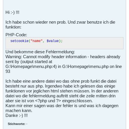
Hi :-) !!!
Ich habe schon wieder nen prob. Und zwar benutze ich die
funktion:
PHP-Code:
setcookie
(
"name"
,
$value
);
Und bekomme diese Fehlermeldung:
Warning: Cannot modify header information - headers already
sent by (output started at
G:\Homepage\menu.php:4) in G:\Homepage\menu.php on line
93
Ich habe eine andere datei wo das ohne prob funkt die datei
besteht nur aus php. Irgendwo habe ich gelesen das einige
funktionen vor jeglichen html stehen müssen. In der anderen
datei wo die fehlermeldung auftritt steht die zeile mitten drin
aber sie ist von <?php und ?> eingeschlossen.
Kann mir einer sagen was der fehler is und was ich dagegen
machen kann.
Danke :-) !!!
Stichworte:
-