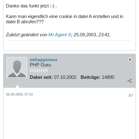
Danke das funkt jetzt :-) .
Kann man eigendlich eine cookie in datei A erstellen und in
datei B abrufen???
Zuletzt geändert von
Mr Agent X
;
25.09.2003, 23:41
.
mrhappiness
PHP Guru
Dabei seit:
07.10.2002
Beiträge:
14890
26.09.2003, 07:10
#7