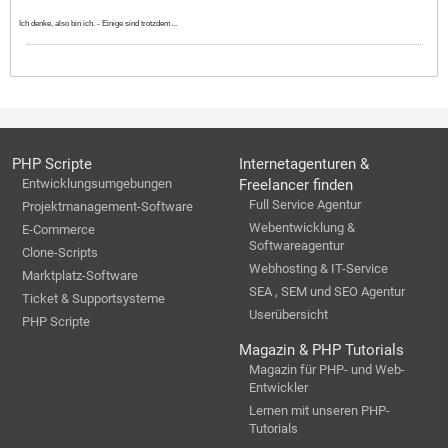
Ich denke, also bin ich. - Einige sind trotzdem...
PHP Scripte
Internetagenturen &
Entwicklungsumgebungen
Freelancer finden
Full Service Agentur
Projektmanagement-Software
Webentwicklung &
E-Commerce
Softwareagentur
Clone-Scripts
Webhosting & IT-Service
Marktplatz-Software
SEA , SEM und SEO Agentur
Ticket & Supportsysteme
Userübersicht
PHP Scripte
Magazin & PHP Tutorials
Magazin für PHP- und Web-
Entwickler
Lernen mit unseren PHP-
Tutorials