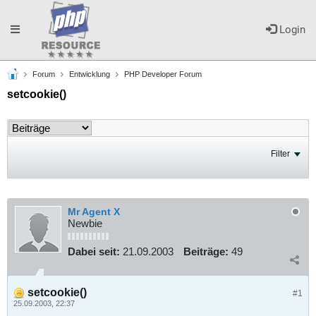
Toggle
Login
Forum
Entwicklung
PHP Developer Forum
navigation
setcookie()
Filter
Mr Agent X
Newbie
Dabei seit:
21.09.2003
Beiträge:
49
setcookie()
#1
25.09.2003, 22:37