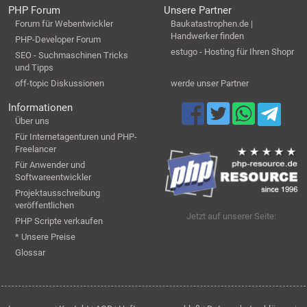
PHP Forum
Unsere Partner
Forum für Webentwickler
Baukatastrophen.de |
Handwerker finden
PHP-Developer Forum
estugo - Hosting für Ihren Shopr
SEO - Suchmaschinen Tricks
und Tipps
off-topic Diskussionen
werde unser Partner
Informationen
Über uns
Für Internetagenturen und PHP-
Freelancer
Für Anwender und
Softwareentwickler
Projektausschreibung
veröffentlichen
Jetzt auf unserer Seite:
PHP Scripte verkaufen
* Unsere Preise
Glossar