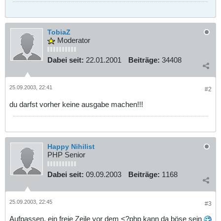
TobiaZ
Moderator
Dabei seit:
22.01.2001
Beiträge:
34408
25.09.2003, 22:41
#2
du darfst vorher keine ausgabe machen!!!
Happy Nihilist
PHP Senior
Dabei seit:
09.09.2003
Beiträge:
1168
25.09.2003, 22:45
#3
Aufpassen, ein freie Zeile vor dem <?php kann da böse sein