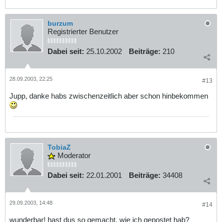
burzum
Registrierter Benutzer
Dabei seit:
25.10.2002
Beiträge:
210
28.09.2003, 22:25
#13
Jupp, danke habs zwischenzeitlich aber schon hinbekommen
TobiaZ
Moderator
Dabei seit:
22.01.2001
Beiträge:
34408
29.09.2003, 14:48
#14
wunderbar! hast dus so gemacht, wie ich gepostet hab?