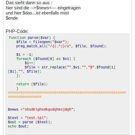
Das sieht dann so aus :
hier sind die -->$news<--- eingetragen
und hier $das...ist ebenfalls mist
$ende
PHP-Code:
function
parse
(
$var
) {
$file
=
fileopen
(
"
$var
"
);
preg_match_all
(
"/{(.*)}/U"
,
$file
,
$found
);
$i
= -
1
;
foreach (
$found
[
0
] as
$v1
) {
$i
++;
$file
=
str_replace
(
""
.
$v1
.
""
,
"$"
.
$found
[
1
]
[
$i
].
""
,
$file
);
};
return (
$file
);
}
########################################################
################
$news
=
"shsdklghsdkgsdghksjdgh"
;
$test
=
"test.tpl"
;
$out
=
parse
(
$test
);
echo
$out
;