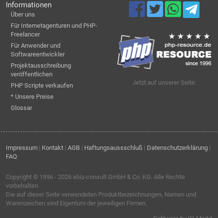
Informationen
Über uns
Für Internetagenturen und PHP-
Freelancer
Für Anwender und
Softwareentwickler
Projektausschreibung
veröffentlichen
Jetzt auf unserer Seite:
PHP Scripte verkaufen
* Unsere Preise
Glossar
Impressum
|
Kontakt
|
AGB
|
Haftungsaussschluß
|
Datenschutzerklärung
|
FAQ
Copyright © 1996 - 2026
ebiz-consult GmbH & Co. KG
. Alle Rechte
vorbehalten.
Die auf dieser Seite verwendeten Produktbezeichnungen, Namen und
Warenzeichen sind Eigentum der jeweiligen Firmen.