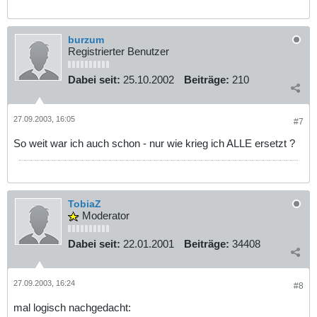
burzum
Registrierter Benutzer
Dabei seit:
25.10.2002
Beiträge:
210
27.09.2003, 16:05
#7
So weit war ich auch schon - nur wie krieg ich ALLE ersetzt ?
TobiaZ
Moderator
Dabei seit:
22.01.2001
Beiträge:
34408
27.09.2003, 16:24
#8
mal logisch nachgedacht: