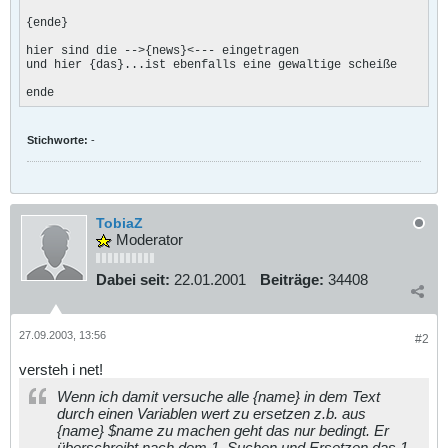
{ende}

hier sind die -->{news}<--- eingetragen

und hier {das}...ist ebenfalls eine gewaltige scheiße

ende
Stichworte:
-
TobiaZ
Moderator
Dabei seit:
22.01.2001
Beiträge:
34408
27.09.2003, 13:56
#2
versteh i net!
Wenn ich damit versuche alle {name} in dem Text
durch einen Variablen wert zu ersetzen z.b. aus
{name} $name zu machen geht das nur bedingt. Er
überschreibt nach dem 1. Suchen und Ersetzen das 1.