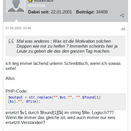
Moderator
Dabei seit:
22.01.2001
Beiträge:
34408
27.09.2003, 15:40
#6
Mal was anderes ; Was ist die Motivation solchen
Deppen wie mir zu helfen ? Immerhin scheints hier ja
Leute zu geben die das den ganzen Tag machen.
ich lieg immer lachend unterm Schreibtisch, wenn ich sowas
sehe!
Also:
PHP-Code:
$output
=
str_replace
(
""
.
$v1
.
""
,
""
.
$found
[
1
]
[
$i
].
""
,
$file
);
ersetzt $v1 durch $found[1][$i] im string $file. Logisch???
Wenn file immer das gleiche ist, wird auch immer nur eins
ersetzt! Verstanden?