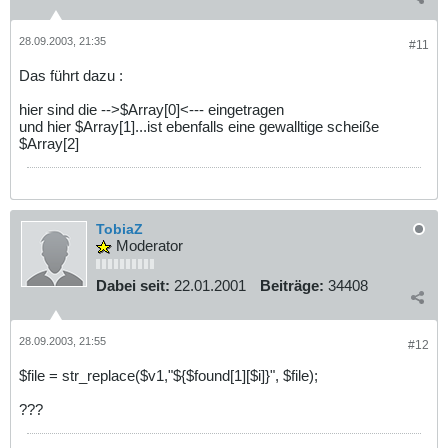
28.09.2003, 21:35
#11
Das führt dazu :
hier sind die -->$Array[0]<--- eingetragen
und hier $Array[1]...ist ebenfalls eine gewalltige scheiße
$Array[2]
TobiaZ
Moderator
Dabei seit:
22.01.2001
Beiträge:
34408
28.09.2003, 21:55
#12
$file = str_replace($v1,"${$found[1][$i]}", $file);
???