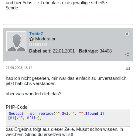
und hier $das ...ist ebenfalls eine gewaltige scheiße
$ende
TobiaZ
Moderator
Dabei seit:
22.01.2001
Beiträge:
34408
27.09.2003, 15:12
#4
hab ich nicht gesehen, mir war das einfach zu unverständlich.
jetzt hab ichs verstanden.
aber was wundert dich das?
PHP-Code:
$output
=
str_replace
(
""
.
$v1
.
""
,
""
.
$found
[
1
]
[
$i
].
""
,
$file
);
das Ergebnis folgt aus dieser Zeile. Musst schon wissen, in
welchem String du ersetzen willst!