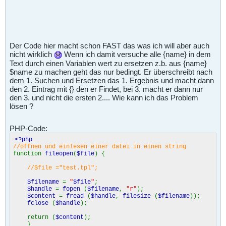
Der Code hier macht schon FAST das was ich will aber auch
nicht wirklich
Wenn ich damit versuche alle {name} in dem
Text durch einen Variablen wert zu ersetzen z.b. aus {name}
$name zu machen geht das nur bedingt. Er überschreibt nach
dem 1. Suchen und Ersetzen das 1. Ergebnis und macht dann
den 2. Eintrag mit {} den er Findet, bei 3. macht er dann nur
den 3. und nicht die ersten 2.... Wie kann ich das Problem
lösen ?
PHP-Code:
<?php
//öffnen und einlesen einer datei in einen string
function
fileopen
(
$file
) {
//$file ="test.tpl";
$filename
=
"
$file
"
;
$handle
=
fopen
(
$filename
,
"r"
);
$content
=
fread
(
$handle
,
filesize
(
$filename
));
fclose
(
$handle
);
return (
$content
);
}