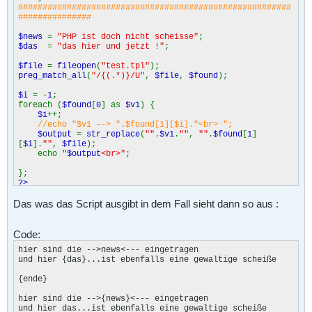
########################################################
###############
$news
=
"PHP ist doch nicht scheisse"
;
$das
=
"das hier und jetzt !"
;
$file
=
fileopen
(
"test.tpl"
);
preg_match_all
(
"/{(.*)}/U"
,
$file
,
$found
);
$i
= -
1
;
foreach (
$found
[
0
] as
$v1
) {
$i
++;
//echo "$v1 --> ".$found[1][$i]."<br> ";
$output
=
str_replace
(
""
.
$v1
.
""
,
""
.
$found
[
1
]
[
$i
].
""
,
$file
);
echo
"
$output
<br>"
;
};
?>
Das was das Script ausgibt in dem Fall sieht dann so aus :
Code:
hier sind die -->news<--- eingetragen

und hier {das}...ist ebenfalls eine gewaltige scheiße

{ende}

hier sind die -->{news}<--- eingetragen

und hier das...ist ebenfalls eine gewaltige scheiße
