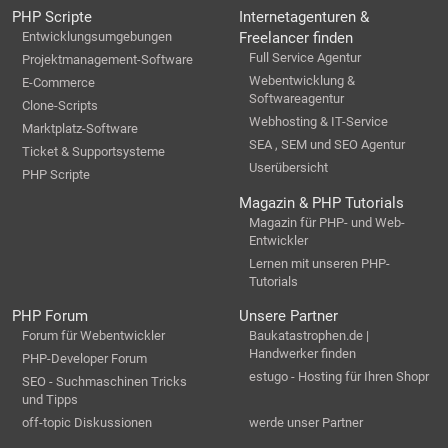
PHP Scripte
Internetagenturen &
Entwicklungsumgebungen
Freelancer finden
Full Service Agentur
Projektmanagement-Software
Webentwicklung &
E-Commerce
Softwareagentur
Clone-Scripts
Webhosting & IT-Service
Marktplatz-Software
SEA , SEM und SEO Agentur
Ticket & Supportsysteme
Userübersicht
PHP Scripte
Magazin & PHP Tutorials
Magazin für PHP- und Web-
Entwickler
Lernen mit unseren PHP-
Tutorials
PHP Forum
Unsere Partner
Forum für Webentwickler
Baukatastrophen.de |
Handwerker finden
PHP-Developer Forum
estugo - Hosting für Ihren Shopr
SEO - Suchmaschinen Tricks
und Tipps
off-topic Diskussionen
werde unser Partner