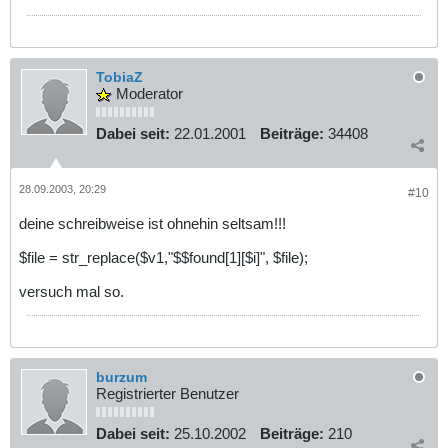
TobiaZ
Moderator
Dabei seit:
22.01.2001
Beiträge:
34408
28.09.2003, 20:29
#10
deine schreibweise ist ohnehin seltsam!!!
$file = str_replace($v1,"$$found[1][$i]", $file);
versuch mal so.
burzum
Registrierter Benutzer
Dabei seit:
25.10.2002
Beiträge:
210