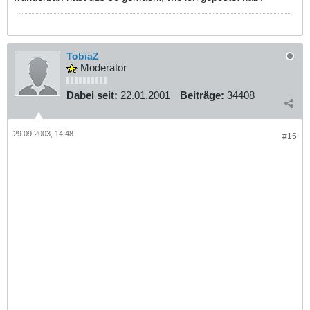
TobiaZ
Moderator
Dabei seit:
22.01.2001
Beiträge:
34408
29.09.2003, 14:48
#15