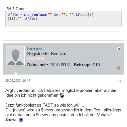
PHP-Code:
$file
=
str_replace
(
""
.
$v1
.
""
,
""
.
$found
[
1
]
[
$i
].
""
,
$file
);
burzum
Registrierter Benutzer
Dabei seit:
25.10.2002
Beiträge:
210
28.09.2003, 16:44
#9
Argh, verdammt, ich hab alles mögliche probiert aber auf die
Idee bin ich nicht gekommen
Jetzt funktioniert es FAST so wie ich will ...
Die {news} wird zu $news umgewandlet in dem Text, allerdings
gibt er das auch $news aus anstatt den Inhalt der Variable
$news