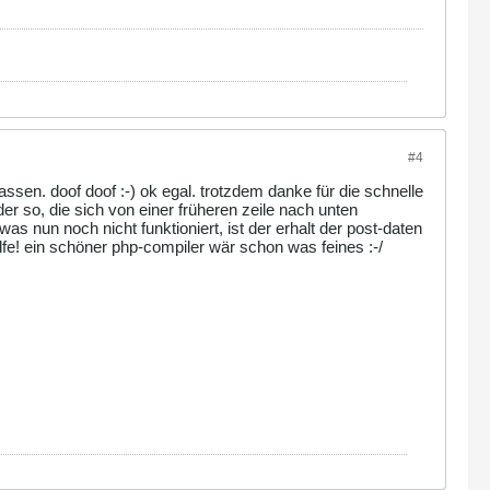
#4
ssen. doof doof :-) ok egal. trotzdem danke für die schnelle
oder so, die sich von einer früheren zeile nach unten
this! */
s nun noch nicht funktioniert, ist der erhalt der post-daten
fe! ein schöner php-compiler wär schon was feines :-/