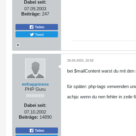
$error
.=
"Please, go
Dabei seit:
}
07.09.2003
Beiträge:
247
if(
$plz
){
//----> CHECK inp
}
else{
$error
.=
"Please, go
Teilen
}
Tweet
//-------->ERROR FREE??
if(
$error
==
""
) {
echo
"Thank you for inq
}
//----------------------------
$mailContent
=
"--------CONTAC
28.09.2003, 20:58
.
"First Name: "
.
$vo
.
"Last Name: "
.
$nac
.
"E-mail: "
.
$email
.
bei $mailContent warst du mit den
.
"Website: "
.
$homep
.
"Phone: "
.
$tel
.
"\
.
"Fax: "
.
$fax
.
"\n"
mrhappiness
für später: php-tags verwenden un
.
"Street Address: "
PHP Guru
.
"City: "
.
$wohnort
.
.
"Zip Code: "
.
$plz
.
achja: wenn du nen fehler in zeile 6
//----------------------------
$toAddress
=
"meine@mail.com"
;
Dabei seit:
$subject
=
"Betreff fuer Homepa
07.10.2002
$recipientSubject
=
"Betreff fu
$receiptMessage
=
"Thank you "
.
Beiträge:
14890
.
"--------CONTACT-
.
"First Name: "
.
$vo
.
"Last Name: "
.
$nac
Teilen
.
"E-mail: "
.
$email
.