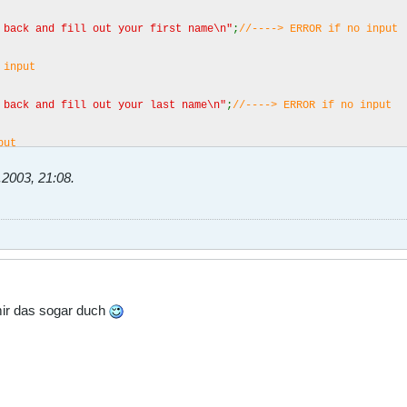
 back and fill out your first name\n"
;
//----> ERROR if no input
K input
 back and fill out your last name\n"
;
//----> ERROR if no input
nput
.2003, 21:08
.
 back and fill out your e-mail address\n"
;
//----> ERROR if no i
ut
 back and fill out your phone number\n"
;
//----> ERROR if no inp
 input
mir das sogar duch
 back and fill out your mailing address\n"
;
//----> ERROR if no 
 input