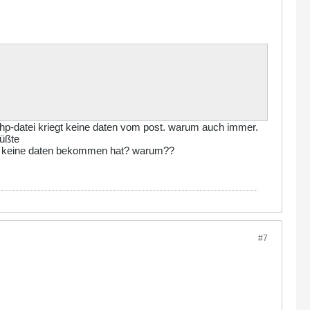
 php-datei kriegt keine daten vom post. warum auch immer.
müßte
ß es keine daten bekommen hat? warum??
#7