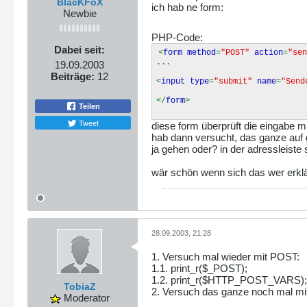
BlacKFoX
ich hab ne form:
Newbie
PHP-Code:
Dabei seit:
<
form method
=
"POST"
action
=
"se
...
19.09.2003
Beiträge:
12
<
input type
=
"submit"
name
=
"Sen
</
form
>
Teilen
Tweet
diese form überprüft die eingabe m
hab dann versucht, das ganze auf 
ja gehen oder? in der adressleist
wär schön wenn sich das wer erkl
28.09.2003, 21:28
1. Versuch mal wieder mit POST:
1.1. print_r($_POST);
1.2. print_r($HTTP_POST_VARS);
TobiaZ
2. Versuch das ganze noch mal m
Moderator