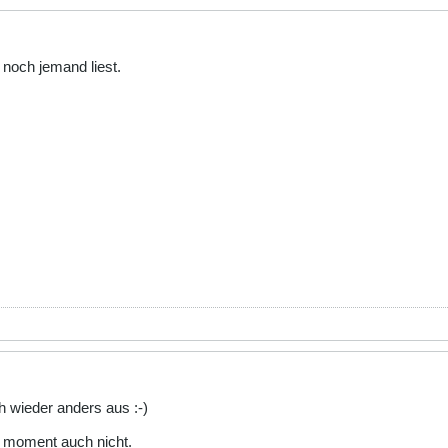
 noch jemand liest.
r die(
"Error in query:"
.
mysql_error
());
" row inserted into the database effectively.";
////////////////////////////////////////////////////
he form cannot be sent until the fields indicated are filled out
our \"Back\" button to return to the form to correct the omissi
h wieder anders aus :-)
m moment auch nicht.