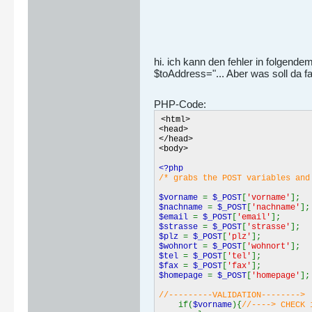
hi. ich kann den fehler in folgendem 
$toAddress="... Aber was soll da fa
PHP-Code:
<html>
<head>
</head>
<body>
<?php
/* grabs the POST variables and
$vorname
=
$_POST
[
'vorname'
];
$nachname
=
$_POST
[
'nachname'
]
$email
=
$_POST
[
'email'
];
$strasse
=
$_POST
[
'strasse'
];
$plz
=
$_POST
[
'plz'
];
$wohnort
=
$_POST
[
'wohnort'
];
$tel
=
$_POST
[
'tel'
];
$fax
=
$_POST
[
'fax'
];
$homepage
=
$_POST
[
'homepage'
]
//---------VALIDATION-------->
if(
$vorname
){
//----> CHECK