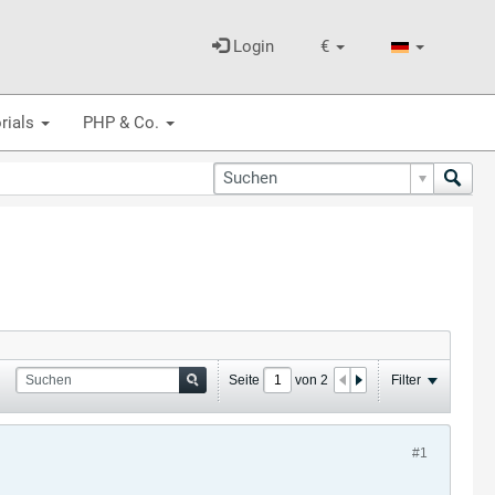
Login
€
rials
PHP & Co.
Seite
von
2
Filter
#1