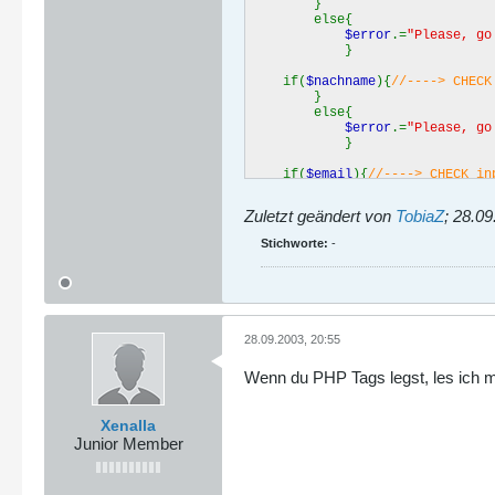
}
else{
$error
.=
"Please, go
}
if(
$nachname
){
//----> CHEC
}
else{
$error
.=
"Please, go
}
if(
$email
){
//----> CHECK i
}
else{
Zuletzt geändert von
TobiaZ
;
28.09
$error
.=
"Please, go
}
Stichworte:
-
if(
$tel
){
//----> CHECK inp
}
else{
$error
.=
"Please, go
}
28.09.2003, 20:55
if(
$strasse
){
//----> CHECK
Wenn du PHP Tags legst, les ich 
}
else{
$error
.=
"Please, go
}
Xenalla
Junior Member
if(
$wohnort
){
//----> CHECK
}
else{