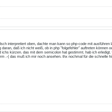
age
.
"\n\n--------PHONE--------\n"
n"
.
$strasse
.
"\n"
"\n"
"\n\n--------INFO--------\n"
------
Message
,
"From:
$toAddress
"
);
------
ct
,
$mailContent
,
"From:
$email
"
);
////////// CONNECT TO MYSQL DB ////////////////////
lsch interpretiert oben, dachte man kann so php-code mit ausführen la
ag daran, daß ich nicht weiß, ob in php "folgefehler" auftreten können 
sql"
,
"YXYX"
,
"YXYXYX"
) or die(
"Unable to connect!"
);
/* change 
ichs kürzen. das mit dem semicolon hat gestimmt. hab ich erledigt. wa
m .-( das muß ich mir noch ansehen. thx nochmal für die schnelle hil
Unable to select database!"
);
/* change this! */
mular (