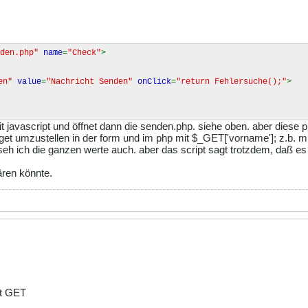
nden.php"
name
=
"Check"
>
den"
value
=
"Nachricht Senden"
onClick
=
"return Fehlersuche();"
>
it javascript und öffnet dann die senden.php. siehe oben. aber diese
get umzustellen in der form und im php mit $_GET['vorname']; z.b. 
e seh ich die ganzen werte auch. aber das script sagt trotzdem, da
ären könnte.
it GET