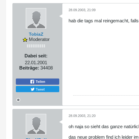
'"
.
$email
.
"',
'"
.
$strasse
.
"',
'"
.
$plz
.
"',
28.09.2003, 21:09
'"
.
$wohnort
.
"',
'"
.
$tel
.
"',
hab die tags mal reingemacht, falls
'"
.
$fax
.
"',
'"
.
$homepage
.
"')"
;
//////----->
TobiaZ
$result
=
mysql_query
(
$query
) o
Moderator
//if ($result)
//echo mysql_affected_rows().
// CLOSE CONNECTION --->
Dabei seit:
mysql_close
(
$connection
);
22.01.2001
///////////////////////////////
Beiträge:
34408
}
else{
print
"Sorry, but t
Teilen
print
"
$error
\n"
;
print
"\n"
;
Tweet
print
"\n"
;
print
"Please use y
}
?>
</body>
28.09.2003, 21:20
</html>
oh naja so sieht das ganze natürlic
das neue problem find ich leider i