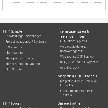
PHP Scripte
Internetagenturen &
Entwicklungsumgebungen
Freelancer finden
Full Service Agentur
Projektmanagement-Software
Webentwicklung &
E-Commerce
Softwareagentur
Clone-Scripts
Webhosting & IT-Service
Marktplatz-Software
SEA , SEM und SEO Agentur
Ticket & Supportsysteme
Userübersicht
PHP Scripte
Magazin & PHP Tutorials
Magazin für PHP- und Web-
Entwickler
Lernen mit unseren PHP-
Tutorials
PHP Forum
Unsere Partner