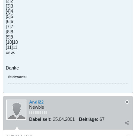
[2]2
[3]3
[4]4
[5]5
[6]6
[7]7
[8]8
[9]9
[10]10
[11]11
usw.
Danke
Stichworte:
-
Andi22
Newbie
Dabei seit:
25.04.2001
Beiträge:
67
22.10.2001, 14:08