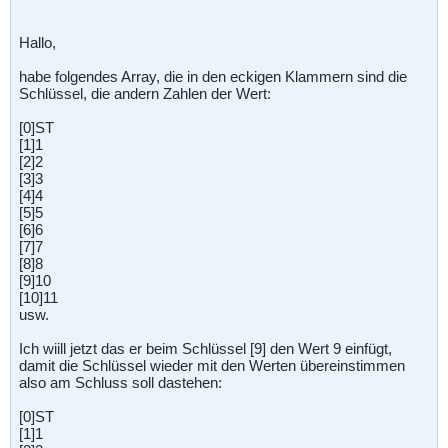
Hallo,
habe folgendes Array, die in den eckigen Klammern sind die
Schlüssel, die andern Zahlen der Wert:
[0]ST
[1]1
[2]2
[3]3
[4]4
[5]5
[6]6
[7]7
[8]8
[9]10
[10]11
usw.
Ich wiill jetzt das er beim Schlüssel [9] den Wert 9 einfügt,
damit die Schlüssel wieder mit den Werten übereinstimmen
also am Schluss soll dastehen:
[0]ST
[1]1