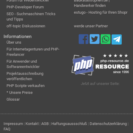
Forum für Webentwickler
Baukatastrophen.de |
Handwerker finden
PHP-Developer Forum
estugo - Hosting für Ihren Shopr
SEO - Suchmaschinen Tricks
und Tipps
off-topic Diskussionen
werde unser Partner
Informationen
Über uns
Für Internetagenturen und PHP-
Freelancer
Für Anwender und
Softwareentwickler
Projektausschreibung
veröffentlichen
Jetzt auf unserer Seite:
PHP Scripte verkaufen
* Unsere Preise
Glossar
Impressum
|
Kontakt
|
AGB
|
Haftungsaussschluß
|
Datenschutzerklärung
|
FAQ