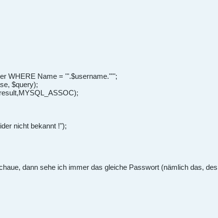
er WHERE Name = '".$username."'";
se, $query);
($result,MYSQL_ASSOC);
ider nicht bekannt !");
chaue, dann sehe ich immer das gleiche Passwort (nämlich das, des 