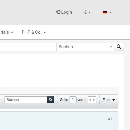
Login
€
rials
PHP & Co.
Seite
von
1
Filter
#1