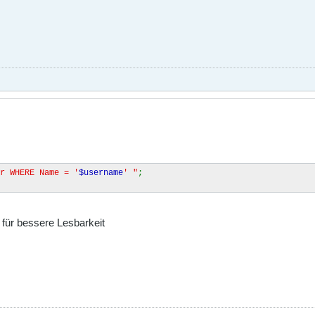
r WHERE Name = '
$username
' "
;
für bessere Lesbarkeit