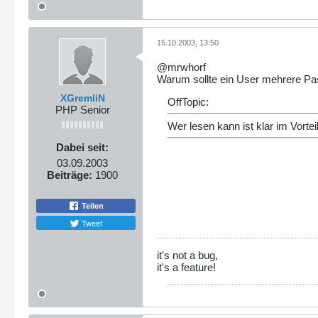
15.10.2003, 13:50
@mrwhorf
Warum sollte ein User mehrere P
XGremliN
OffTopic:
PHP Senior
Wer lesen kann ist klar im Vorteil
Dabei seit:
03.09.2003
Beiträge:
1900
Teilen
Tweet
it's not a bug,
it's a feature!