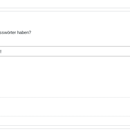
asswörter haben?
!