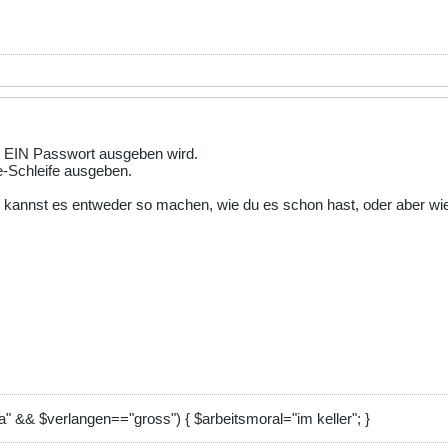
r EIN Passwort ausgeben wird.
le-Schleife ausgeben.
annst es entweder so machen, wie du es schon hast, oder aber wie XG
a" && $verlangen=="gross") { $arbeitsmoral="im keller"; }