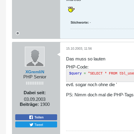
Stichworte:
-
15.10.2003, 11:56
Das muss so lauten
PHP-Code:
XGremliN
$query
=
"SELECT * FROM tbl_use
PHP Senior
evtl. sogar noch ohne die '
Dabei seit:
PS: Nimm doch mal die PHP-Tags 
03.09.2003
Beiträge:
1900
Teilen
Tweet