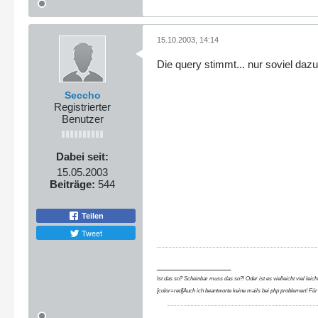
15.10.2003, 14:14
Die query stimmt... nur soviel dazu.
Seccho
Registrierter
Benutzer
Dabei seit:
15.05.2003
Beiträge:
544
Teilen
Tweet
_____________
Ist das so? Scheinbar muss das so?! Oder ist es vielleicht viel leicht
[color=red]Auch ich beantworte keine mails bei php problemen! Für d