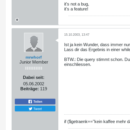
it's not a bug,
it's a feature!
15.10.2003, 13:47
Ist ja kein Wunder, dass immer nu
Lass dir das Ergebnis in einer whi
mrwhorf
BTW.: Die query stimmt schon. Du k
Junior Member
einschliessen.
Dabei seit:
05.06.2002
Beiträge:
119
Teilen
Tweet
if ($getraenk=="kein kaffee mehr d