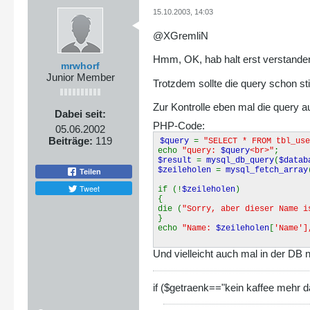
15.10.2003, 14:03
@XGremliN
Hmm, OK, hab halt erst verstand
mrwhorf
Junior Member
Trotzdem sollte die query schon s
Zur Kontrolle eben mal die query
Dabei seit:
PHP-Code:
05.06.2002
Beiträge:
119
$query
=
"SELECT * FROM tbl_us
echo
"query:
$query
<br>"
;
$result
=
mysql_db_query
(
$datab
$zeileholen
=
mysql_fetch_array
Teilen
Tweet
if (!
$zeileholen
)
{
die (
"Sorry, aber dieser Name i
}
echo
"Name:
$zeileholen
[
'Name']
Und vielleicht auch mal in der DB
if ($getraenk=="kein kaffee mehr d