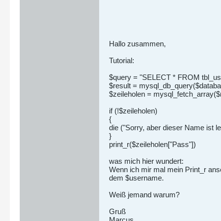
Hallo zusammen,
Tutorial:
$query = "SELECT * FROM tbl_us
$result = mysql_db_query($databa
$zeileholen = mysql_fetch_array
if (!$zeileholen)
{
die ("Sorry, aber dieser Name ist le
}
print_r($zeileholen["Pass"])
was mich hier wundert:
Wenn ich mir mal mein Print_r ans
dem $username.
Weiß jemand warum?
Gruß
Marcus