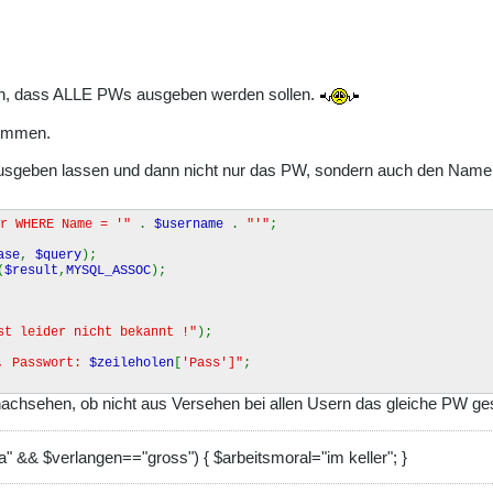
en, dass ALLE PWs ausgeben werden sollen.
timmen.
 ausgeben lassen und dann nicht nur das PW, sondern auch den Name
er WHERE Name = '"
.
$username
.
"'"
;
ase
,
$query
);
(
$result
,
MYSQL_ASSOC
);
st leider nicht bekannt !"
);
, Passwort:
$zeileholen
[
'Pass']"
;
 nachsehen, ob nicht aus Versehen bei allen Usern das gleiche PW ge
a" && $verlangen=="gross") { $arbeitsmoral="im keller"; }