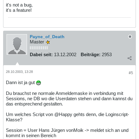
it's not a bug,
it's a feature!
Payne_of_Death
Master
Dabei seit:
13.12.2002
Beiträge:
2953
28.10.2003, 13:28
#5
Dann ist ja gut
Du brauchst ne normale Anmeldemaske in verbindung mit
Sessions, ne DB wo die Userdaten stehen und dann kannst du
das entsprechend gestalten.
Um welches Script von @Happy gehts denn, die Loginscript-
Klasse?
Session = User Hans Jürgen vonMoik -> meldet sich an und
kommt in seinen Bereich