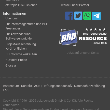
off-topic Diskussionen
werde unser Partner
Informationen
Über uns
Für Internetagenturen und PHP-
Freelancer
Für Anwender und
Softwareentwickler
Projektausschreibung
veröffentlichen
Jetzt auf unserer Seite:
PHP Scripte verkaufen
* Unsere Preise
Glossar
Impressum
|
Kontakt
|
AGB
|
Haftungsaussschluß
|
Datenschutzerklärung
|
FAQ
Copyright © 1996 - 2026
ebiz-consult GmbH & Co. KG
. Alle Rechte
vorbehalten.
Die auf dieser Seite verwendeten Produktbezeichnungen, Namen und