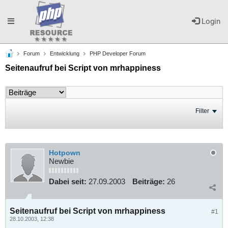
Toggle
Login
Forum
Entwicklung
PHP Developer Forum
navigation
Seitenaufruf bei Script von mrhappiness
Filter
Hotpown
Newbie
Dabei seit:
27.09.2003
Beiträge:
26
Seitenaufruf bei Script von mrhappiness
#1
28.10.2003, 12:38