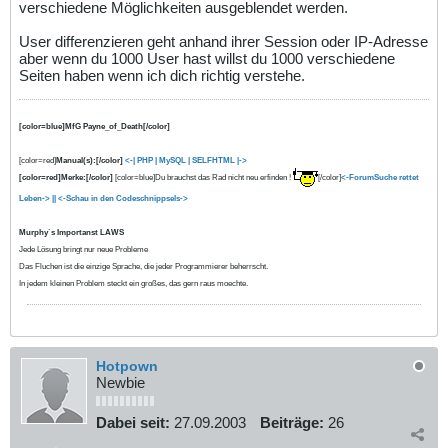
verschiedene Möglichkeiten ausgeblendet werden.
User differenzieren geht anhand ihrer Session oder IP-Adresse
aber wenn du 1000 User hast willst du 1000 verschiedene
Seiten haben wenn ich dich richtig verstehe.
[color=blue]MfG Payne_of_Death[/color]
[color=red]
Manual(s):[/color]
<-| PHP
| MySQL |
SELFHTML |->
[color=red]Merke:[/color]
[color=blue]Du brauchst das Rad nicht neu erfinden !
[/color]
<-ForumSuche rettet
Leben-> ||
<-Schau in den Codeschnippsels->
Murphy`s Importanst LAWS
Jede Lösung bringt nur neue Probleme
Das Fluchen ist die einzige Sprache, die jeder Programmierer beherrscht.
In jedem kleinen Problem steckt ein großes, das gern raus moechte.
Hotpown
Newbie
Dabei seit:
27.09.2003
Beiträge:
26