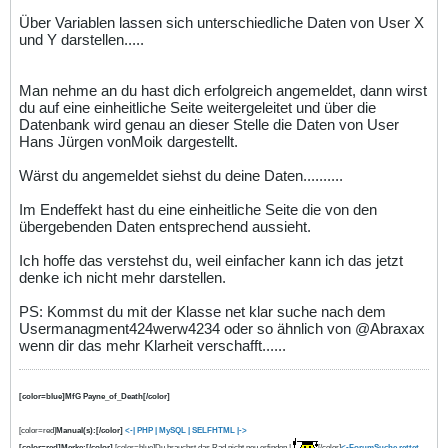
Über Variablen lassen sich unterschiedliche Daten von User X
und Y darstellen.....
Man nehme an du hast dich erfolgreich angemeldet, dann wirst
du auf eine einheitliche Seite weitergeleitet und über die
Datenbank wird genau an dieser Stelle die Daten von User
Hans Jürgen vonMoik dargestellt.
Wärst du angemeldet siehst du deine Daten..........
Im Endeffekt hast du eine einheitliche Seite die von den
übergebenden Daten entsprechend aussieht.
Ich hoffe das verstehst du, weil einfacher kann ich das jetzt
denke ich nicht mehr darstellen.
PS: Kommst du mit der Klasse net klar suche nach dem
Usermanagment424werw4234 oder so ähnlich von @Abraxax
wenn dir das mehr Klarheit verschafft......
[color=blue]MfG Payne_of_Death[/color]
[color=red]
Manual(s):[/color]
<-| PHP
| MySQL |
SELFHTML |->
[color=red]Merke:[/color]
[color=blue]Du brauchst das Rad nicht neu erfinden !
[/color]
<-ForumSuche rettet