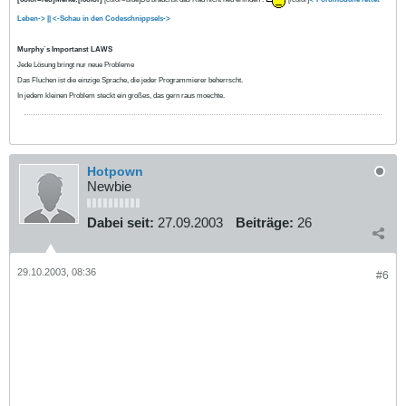
Leben-> ||
<-Schau in den Codeschnippsels->
Murphy`s Importanst LAWS
Jede Lösung bringt nur neue Probleme
Das Fluchen ist die einzige Sprache, die jeder Programmierer beherrscht.
In jedem kleinen Problem steckt ein großes, das gern raus moechte.
Hotpown
Newbie
Dabei seit:
27.09.2003
Beiträge:
26
29.10.2003, 08:36
#6