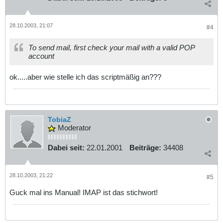
28.10.2003, 21:07
#4
To send mail, first check your mail with a valid POP
account
ok.....aber wie stelle ich das scriptmäßig an???
TobiaZ
Moderator
Dabei seit:
22.01.2001
Beiträge:
34408
28.10.2003, 21:22
#5
Guck mal ins Manual! IMAP ist das stichwort!