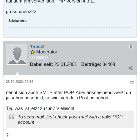
auf dem amiserver läuft PHP Version 4.3.1...
gruss xneo222
Stichworte:
-
TobiaZ
Moderator
Dabei seit:
22.01.2001
Beiträge:
34408
28.10.2003, 20:54
#2
nennt sich auch SMTP after POP. Aber anscheinend weißt du
ja schon bescheid, so wie sich dein Posting anhört.
Tja, was ist jetzt zu tun? Vielleicht
To send mail, first check your mail with a valid POP
account
?