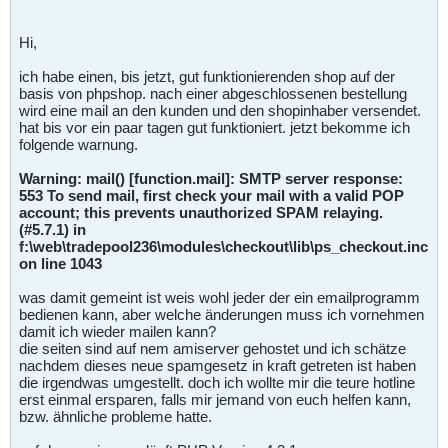
Hi,
ich habe einen, bis jetzt, gut funktionierenden shop auf der
basis von phpshop. nach einer abgeschlossenen bestellung
wird eine mail an den kunden und den shopinhaber versendet.
hat bis vor ein paar tagen gut funktioniert. jetzt bekomme ich
folgende warnung.
Warning: mail() [function.mail]: SMTP server response:
553 To send mail, first check your mail with a valid POP
account; this prevents unauthorized SPAM relaying.
(#5.7.1) in
f:\web\tradepool236\modules\checkout\lib\ps_checkout.inc
on line 1043
was damit gemeint ist weis wohl jeder der ein emailprogramm
bedienen kann, aber welche änderungen muss ich vornehmen
damit ich wieder mailen kann?
die seiten sind auf nem amiserver gehostet und ich schätze
nachdem dieses neue spamgesetz in kraft getreten ist haben
die irgendwas umgestellt. doch ich wollte mir die teure hotline
erst einmal ersparen, falls mir jemand von euch helfen kann,
bzw. ähnliche probleme hatte.