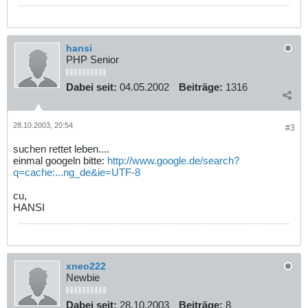
hansi
PHP Senior
Dabei seit:
04.05.2002
Beiträge:
1316
28.10.2003, 20:54
#3
suchen rettet leben....
einmal googeln bitte:
http://www.google.de/search?
q=cache:...ng_de&ie=UTF-8
cu,
HANSI
xneo222
Newbie
Dabei seit:
28.10.2003
Beiträge:
8