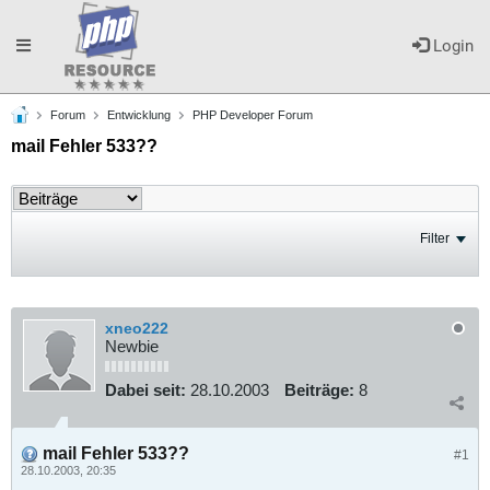
Toggle
Login
Forum
Entwicklung
PHP Developer Forum
navigation
mail Fehler 533??
Filter
xneo222
Newbie
Dabei seit:
28.10.2003
Beiträge:
8
mail Fehler 533??
#1
28.10.2003, 20:35