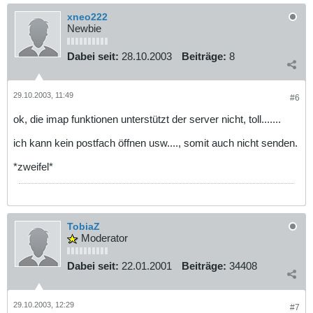
xneo222
Newbie
Dabei seit:
28.10.2003
Beiträge:
8
29.10.2003, 11:49
#6
ok, die imap funktionen unterstützt der server nicht, toll.......
ich kann kein postfach öffnen usw...., somit auch nicht senden.
*zweifel*
TobiaZ
Moderator
Dabei seit:
22.01.2001
Beiträge:
34408
29.10.2003, 12:29
#7