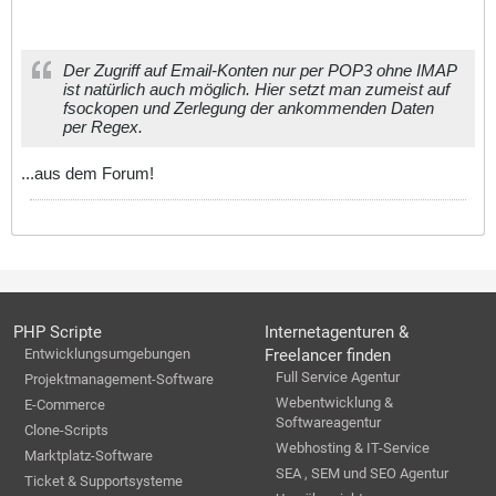
Der Zugriff auf Email-Konten nur per POP3 ohne IMAP
ist natürlich auch möglich. Hier setzt man zumeist auf
fsockopen und Zerlegung der ankommenden Daten
per Regex.
...aus dem Forum!
PHP Scripte
Internetagenturen &
Entwicklungsumgebungen
Freelancer finden
Full Service Agentur
Projektmanagement-Software
Webentwicklung &
E-Commerce
Softwareagentur
Clone-Scripts
Webhosting & IT-Service
Marktplatz-Software
SEA , SEM und SEO Agentur
Ticket & Supportsysteme