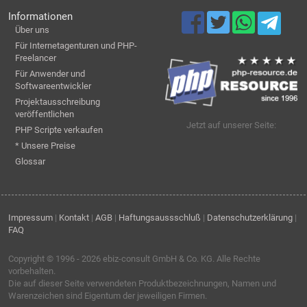
Informationen
Über uns
Für Internetagenturen und PHP-
Freelancer
Für Anwender und
Softwareentwickler
Projektausschreibung
veröffentlichen
Jetzt auf unserer Seite:
PHP Scripte verkaufen
* Unsere Preise
Glossar
Impressum
|
Kontakt
|
AGB
|
Haftungsaussschluß
|
Datenschutzerklärung
|
FAQ
Copyright © 1996 - 2026
ebiz-consult GmbH & Co. KG
. Alle Rechte
vorbehalten.
Die auf dieser Seite verwendeten Produktbezeichnungen, Namen und
Warenzeichen sind Eigentum der jeweiligen Firmen.