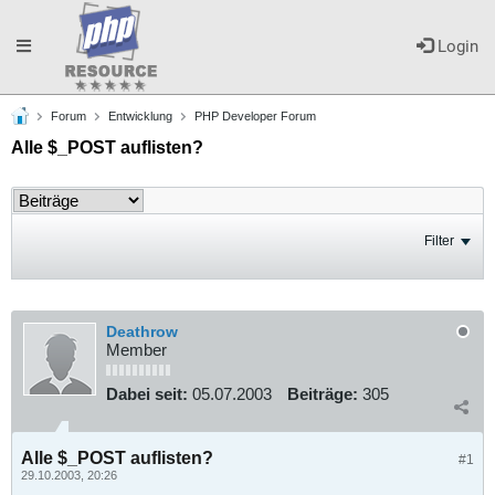
Toggle
Login
Forum
Entwicklung
PHP Developer Forum
navigation
Alle $_POST auflisten?
Filter
Deathrow
Member
Dabei seit:
05.07.2003
Beiträge:
305
Alle $_POST auflisten?
#1
29.10.2003, 20:26