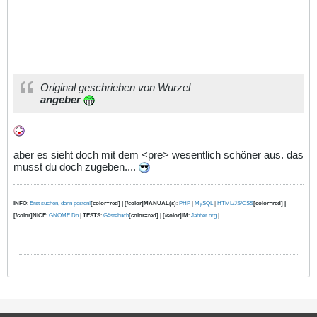
Original geschrieben von Wurzel
angeber
aber es sieht doch mit dem <pre> wesentlich schöner aus. das
musst du doch zugeben....
INFO
:
Erst suchen, dann posten!
[color=red] | [/color]MANUAL(s)
:
PHP
|
MySQL
|
HTML/JS/CSS
[color=red] |
[/color]NICE
:
GNOME Do
|
TESTS
:
Gästebuch
[color=red] | [/color]IM
:
Jabber.org
|