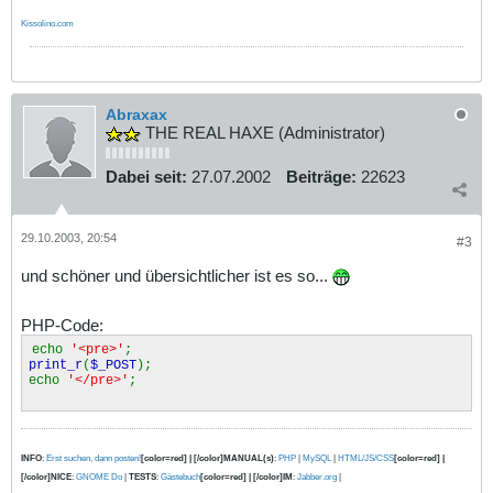
Kissolino.com
Abraxax
THE REAL HAXE (Administrator)
Dabei seit:
27.07.2002
Beiträge:
22623
29.10.2003, 20:54
#3
und schöner und übersichtlicher ist es so...
PHP-Code:
echo
'<pre>'
;
print_r
(
$_POST
);
echo
'</pre>'
;
INFO
:
Erst suchen, dann posten!
[color=red] | [/color]MANUAL(s)
:
PHP
|
MySQL
|
HTML/JS/CSS
[color=red] |
[/color]NICE
:
GNOME Do
|
TESTS
:
Gästebuch
[color=red] | [/color]IM
:
Jabber.org
|