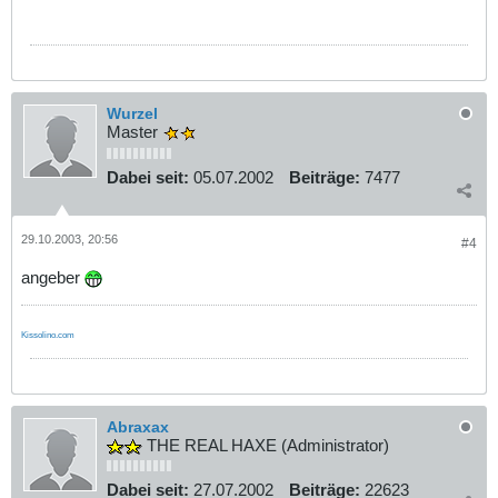
Wurzel
Master
Dabei seit:
05.07.2002
Beiträge:
7477
29.10.2003, 20:56
#4
angeber
Kissolino.com
Abraxax
THE REAL HAXE (Administrator)
Dabei seit:
27.07.2002
Beiträge:
22623