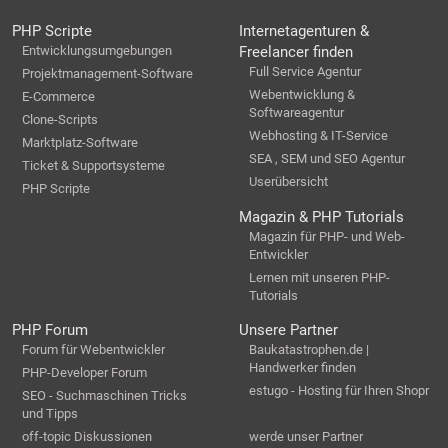
PHP Scripte
Internetagenturen &
Entwicklungsumgebungen
Freelancer finden
Full Service Agentur
Projektmanagement-Software
Webentwicklung &
E-Commerce
Softwareagentur
Clone-Scripts
Webhosting & IT-Service
Marktplatz-Software
SEA , SEM und SEO Agentur
Ticket & Supportsysteme
Userübersicht
PHP Scripte
Magazin & PHP Tutorials
Magazin für PHP- und Web-
Entwickler
Lernen mit unseren PHP-
Tutorials
PHP Forum
Unsere Partner
Forum für Webentwickler
Baukatastrophen.de |
Handwerker finden
PHP-Developer Forum
estugo - Hosting für Ihren Shopr
SEO - Suchmaschinen Tricks
und Tipps
off-topic Diskussionen
werde unser Partner