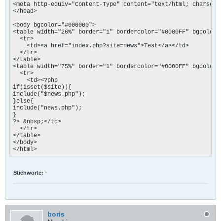
<meta http-equiv="Content-Type" content="text/html; charset=i
</head>

<body bgcolor="#000000">

<table width="26%" border="1" bordercolor="#0000FF" bgcolor="
  <tr>

    <td><a href="index.php?site=news">Test</a></td>

  </tr>

</table>

<table width="75%" border="1" bordercolor="#0000FF" bgcolor="
  <tr>

    <td><?php 

if(isset($site)){ 

include("$news.php"); 

}else{ 

include("news.php"); 

} 

?> &nbsp;</td>

  </tr>

</table>

</body>

</html>
Stichworte:
-
boris