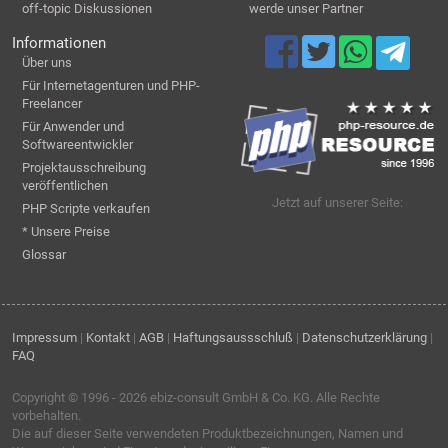
off-topic Diskussionen
werde unser Partner
Informationen
Über uns
Für Internetagenturen und PHP-
Freelancer
Für Anwender und
Softwareentwickler
Projektausschreibung
veröffentlichen
Jetzt auf unserer Seite:
PHP Scripte verkaufen
* Unsere Preise
Glossar
Impressum
|
Kontakt
|
AGB
|
Haftungsaussschluß
|
Datenschutzerklärung
|
FAQ
Copyright © 1996 - 2026
ebiz-consult GmbH & Co. KG
. Alle Rechte
vorbehalten.
Die auf dieser Seite verwendeten Produktbezeichnungen, Namen und