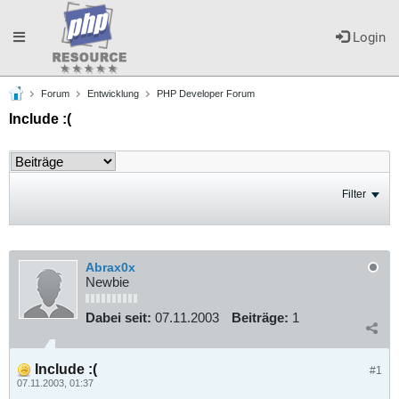
Toggle
Login
Forum
Entwicklung
PHP Developer Forum
navigation
Include :(
Filter
Abrax0x
Newbie
Dabei seit:
07.11.2003
Beiträge:
1
Include :(
#1
07.11.2003, 01:37