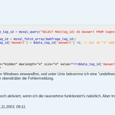
g_id
=
mysql_query
(
"SELECT MAX(tag_id) AS maxwert FROM tages
tag_id
=
mysql_fetch_array
(
$abfrage_tag_id
);
ag_id
[
'maxwert'
] =
$data_tag_id
[
'maxwert'
] +
1
;
// Zur ID "1" add
e="Hidden" maxlength="4" size="4" value="
<?=$data_tag_id
[
'maxwer
>
ter Windows einwandfrei, und unter Unix bekomme ich eine "undefine
ur obendrüber die Fehlermeldung.
och aktiviert, wenn ich die rausnehme funktioniert's natürlich. Aber t
.11.2003, 09:11
.