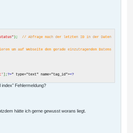
status"
);
// Abfrage nach der letzten ID in der Daten
ieren um auf Webseite den gerade einzutragenden Datens
t'
];
?>
" type="text" name="tag_id">
<?
d index" Fehlermeldung?
rotzdem hätte ich gerne gewusst worans liegt.