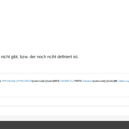
cht gibt. bzw. der noch nciht definiert ist.
)
:
PHP
|
MySQL
|
HTML/JS/CSS
[color=red] | [/color]NICE
:
GNOME Do
|
TESTS
:
Gästebuch
[color=red] | [/color]IM
:
Jabber.org