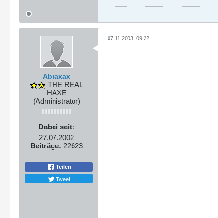
07.11.2003, 09:22
Abraxax
THE REAL
HAXE
(Administrator)
Dabei seit:
27.07.2002
Beiträge:
22623
Teilen
Tweet