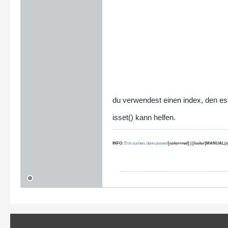
du verwendest einen index, den es ni
isset() kann helfen.
INFO
:
Erst suchen, dann posten!
[color=red] | [/color]MANUAL(s