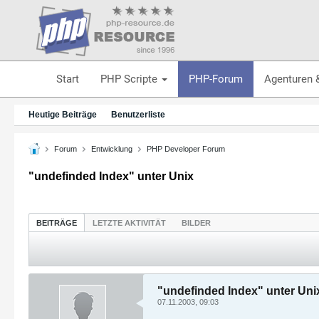
Start
PHP Scripte
PHP-Forum
Agenturen 
Heutige Beiträge
Benutzerliste
Forum
Entwicklung
PHP Developer Forum
"undefinded Index" unter Unix
BEITRÄGE
LETZTE AKTIVITÄT
BILDER
"undefinded Index" unter Uni
07.11.2003, 09:03