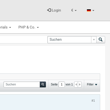
Login
€
rials
PHP & Co.
Seite
von
1
Filter
#1