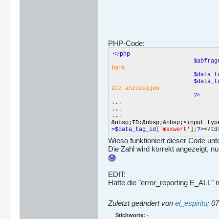
PHP-Code:
<?php
$abfrage_ta
bank
$data_
$data_t
atz anzuzeigen
?>
...
...
...
&nbsp;ID:&nbsp;&nbsp;<input typ
=$data_tag_id
[
'maxwert'
];
?>
</td
Wieso funktioniert dieser Code un
Die Zahl wird korrekt angezeigt, n
EDIT:
Hatte die "error_reporting E_ALL" n
Zuletzt geändert von
el_espiritu
;
07
Stichworte:
-