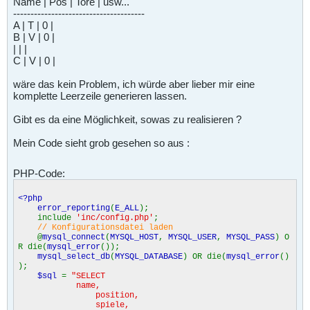
Name | Pos | Tore | usw...
--------------------------------------
A | T | 0 |
B | V | 0 |
| | |
C | V | 0 |
wäre das kein Problem, ich würde aber lieber mir eine
komplette Leerzeile generieren lassen.
Gibt es da eine Möglichkeit, sowas zu realisieren ?
Mein Code sieht grob gesehen so aus :
PHP-Code:
<?php
error_reporting
(
E_ALL
);
include
'inc/config.php'
;
// Konfigurationsdatei laden
@
mysql_connect
(
MYSQL_HOST
,
MYSQL_USER
,
MYSQL_PASS
) O
R die(
mysql_error
());
mysql_select_db
(
MYSQL_DATABASE
) OR die(
mysql_error
()
);
$sql
=
"SELECT
name,
position,
spiele,