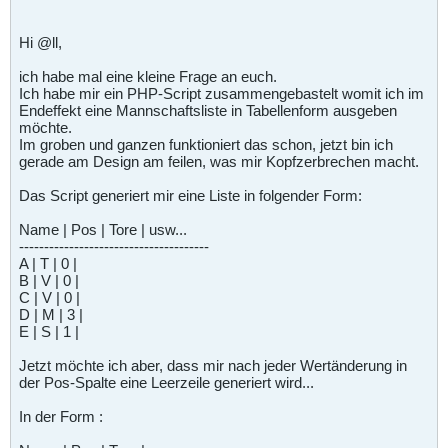
Hi @ll,
ich habe mal eine kleine Frage an euch.
Ich habe mir ein PHP-Script zusammengebastelt womit ich im
Endeffekt eine Mannschaftsliste in Tabellenform ausgeben
möchte.
Im groben und ganzen funktioniert das schon, jetzt bin ich
gerade am Design am feilen, was mir Kopfzerbrechen macht.
Das Script generiert mir eine Liste in folgender Form:
Name | Pos | Tore | usw...
--------------------------------------
A | T | 0 |
B | V | 0 |
C | V | 0 |
D | M | 3 |
E | S | 1 |
Jetzt möchte ich aber, dass mir nach jeder Wertänderung in
der Pos-Spalte eine Leerzeile generiert wird...
In der Form :