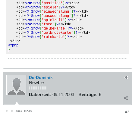
<td>
<?=$row
[
'position'
]
?>
</td>
<td>
<?=$row
[
'spiele'
]
?>
</td>
<td>
<?=$row
[
'einwechslung'
]
?>
</td>
<td>
<?=$row
[
'auswechslung'
]
?>
</td>
<td>
<?=$row
[
'spielzeit'
]
?>
</td>
<td>
<?=$row
[
'tore'
]
?>
</td>
<td>
<?=$row
[
'gelbekarte'
]
?>
</td>
<td>
<?=$row
[
'gelbrotekarte'
]
?>
</td>
<td>
<?=$row
[
'rotekarte'
]
?>
</td>
</tr>
<?php
}
DerDominik
Newbie
Dabei seit:
09.11.2003
Beiträge:
6
10.11.2003, 15:38
#3