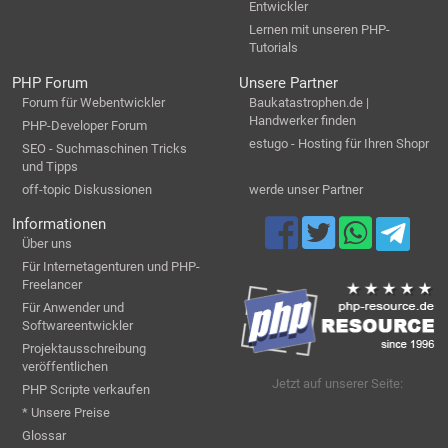
Entwickler
Lernen mit unseren PHP-
Tutorials
PHP Forum
Unsere Partner
Forum für Webentwickler
Baukatastrophen.de |
Handwerker finden
PHP-Developer Forum
estugo - Hosting für Ihren Shopr
SEO - Suchmaschinen Tricks
und Tipps
off-topic Diskussionen
werde unser Partner
Informationen
Über uns
Für Internetagenturen und PHP-
Freelancer
Für Anwender und
Softwareentwickler
Projektausschreibung
veröffentlichen
Jetzt auf unserer Seite:
PHP Scripte verkaufen
* Unsere Preise
Glossar