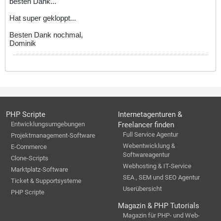
besten Dank...
Hat super gekloppt...
Besten Dank nochmal,
Dominik
PHP Scripte
Internetagenturen &
Entwicklungsumgebungen
Freelancer finden
Full Service Agentur
Projektmanagement-Software
Webentwicklung &
E-Commerce
Softwareagentur
Clone-Scripts
Webhosting & IT-Service
Marktplatz-Software
SEA , SEM und SEO Agentur
Ticket & Supportsysteme
Userübersicht
PHP Scripte
Magazin & PHP Tutorials
Magazin für PHP- und Web-