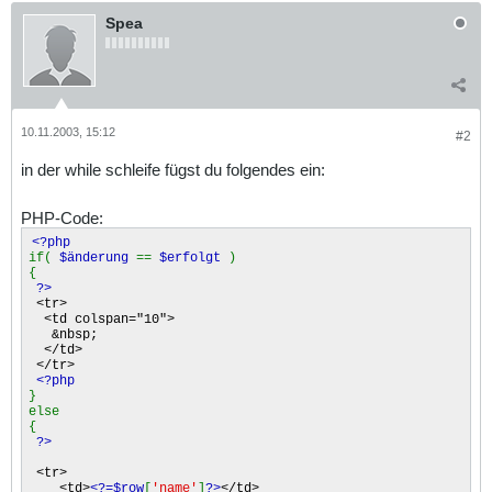
Spea
10.11.2003, 15:12
#2
in der while schleife fügst du folgendes ein:
PHP-Code:
<?php
if(
$änderung
==
$erfolgt
)
{
?>
<tr>
<td colspan="10">
&nbsp;
</td>
</tr>
<?php
}
else
{
?>
<tr>
<td>
<?=$row
[
'name'
]
?>
</td>