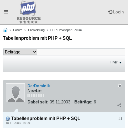
Toggle
Login
Forum
Entwicklung
PHP Developer Forum
navigation
Tabellenproblem mit PHP + SQL
Filter
DerDominik
Newbie
Dabei seit:
09.11.2003
Beiträge:
6
Tabellenproblem mit PHP + SQL
#1
10.11.2003, 14:29