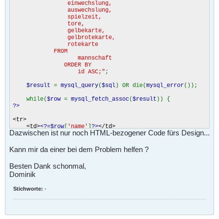
einwechslung,
auswechslung,
spielzeit,
tore,
gelbekarte,
gelbrotekarte,
rotekarte
FROM
mannschaft
ORDER BY
id ASC;"
;
$result
=
mysql_query
(
$sql
) OR die(
mysql_error
());
while(
$row
=
mysql_fetch_assoc
(
$result
)) {
?>
<tr>
<td>
<?=$row
[
'name'
]
?>
</td>
Dazwischen ist nur noch HTML-bezogener Code fürs Design...
<td>
<?=$row
[
'position'
]
?>
</td>
<td>
<?=$row
[
'spiele'
]
?>
</td>
<td>
<?=$row
[
'einwechslung'
]
?>
</td>
Kann mir da einer bei dem Problem helfen ?
<td>
<?=$row
[
'auswechslung'
]
?>
</td>
<td>
<?=$row
[
'spielzeit'
]
?>
</td>
Besten Dank schonmal,
<td>
<?=$row
[
'tore'
]
?>
</td>
Dominik
<td>
<?=$row
[
'gelbekarte'
]
?>
</td>
<td>
<?=$row
[
'gelbrotekarte'
]
?>
</td>
<td>
<?=$row
[
'rotekarte'
]
?>
</td>
Stichworte:
-
</tr>
<?php
}
?>