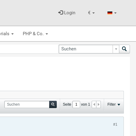
Login
€
rials
PHP & Co.
Seite
von
1
Filter
#1