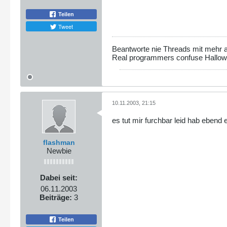
if ($file_count == 1
{echo "file";}
Teilen
else
{echo "files";}
Tweet
echo " (" . round($total
echo "<br/><a href=\"../
Beantworte nie Threads mit mehr al
}
Real programmers confuse Hallo
closedir($dp);
?>
10.11.2003, 21:15
es tut mir furchbar leid hab ebend 
flashman
Newbie
Dabei seit:
06.11.2003
Beiträge:
3
Teilen