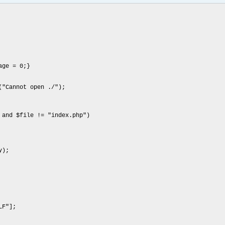
ge = 0;}
("Cannot open ./");
nd $file != "index.php")
y);
F"];