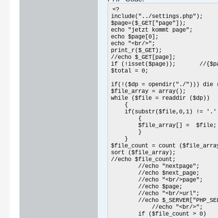
<?
include("../settings.php");
$page=($_GET["page"]);
echo "jetzt kommt page";
echo $page[0];
echo "<br/>";
print_r($_GET);
//echo $_GET[page];
if (!isset($page)); //{$pa
$total = 0;
if(!($dp = opendir("./"))) die 
$file_array = array();
while ($file = readdir ($dp))
{
if(substr($file,0,1) != '.' a
{
$file_array[] = $file;
}
}
$file_count = count ($file_arra
sort ($file_array);
//echo $file_count;
//echo "nextpage";
//echo $next_page;
//echo "<br/>page";
//echo $page;
//echo "<br/>url";
//echo $_SERVER["PHP_SEL
//echo "<br/>";
if ($file_count > 0)