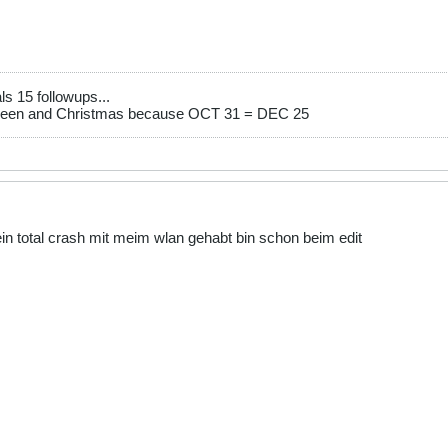
)
/1024,1) . "kb)";
index.php\">Home</a>";
s 15 followups...
ween and Christmas because OCT 31 = DEC 25
ein total crash mit meim wlan gehabt bin schon beim edit