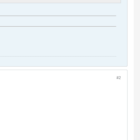
4,1) . "kb)<br/>";
#2