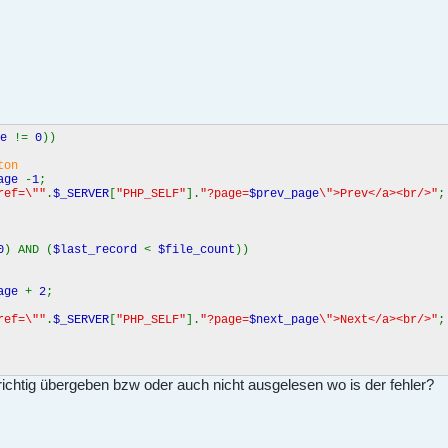
ge
!=
0
))
ton
age
-
1
;
ref=\""
.
$_SERVER
[
"PHP_SELF"
].
"?page=
$prev_page
\">Prev</a><br/>"
;
0
) AND (
$last_record
<
$file_count
))
age
+
2
;
ref=\""
.
$_SERVER
[
"PHP_SELF"
].
"?page=
$next_page
\">Next</a><br/>"
;
 richtig übergeben bzw oder auch nicht ausgelesen wo is der fehler?