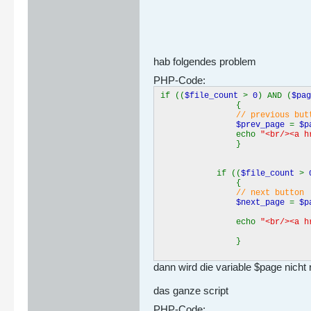
hab folgendes problem
PHP-Code:
if ((
$file_count
>
0
) AND (
$pa
{
// previous but
$prev_page
=
$p
echo
"<br/><a h
}
if ((
$file_count
>
{
// next button
$next_page
=
$p
echo
"<br/><a h
}
dann wird die variable $page nicht
das ganze script
PHP-Code: