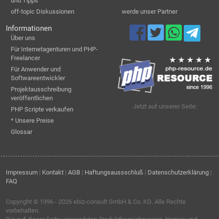
und Tipps
off-topic Diskussionen
werde unser Partner
Informationen
Über uns
Für Internetagenturen und PHP-
Freelancer
Für Anwender und
Softwareentwickler
Projektausschreibung
veröffentlichen
Jetzt auf unserer Seite:
PHP Scripte verkaufen
* Unsere Preise
Glossar
Impressum
|
Kontakt
|
AGB
|
Haftungsaussschluß
|
Datenschutzerklärung
|
FAQ
Copyright © 1996 - 2026
ebiz-consult GmbH & Co. KG
. Alle Rechte
vorbehalten.