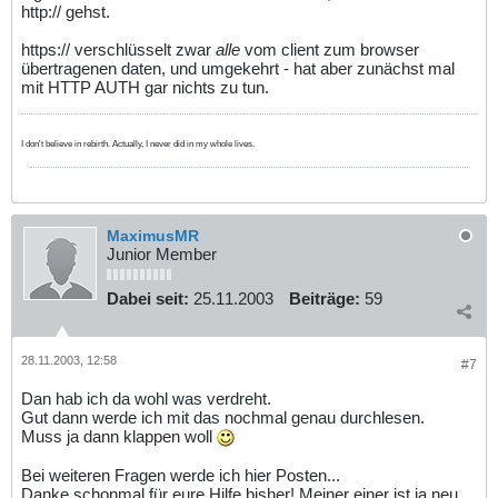
http:// gehst.
https:// verschlüsselt zwar
alle
vom client zum browser
übertragenen daten, und umgekehrt - hat aber zunächst mal
mit HTTP AUTH gar nichts zu tun.
I don't believe in rebirth. Actually, I never did in my whole lives.
MaximusMR
Junior Member
Dabei seit:
25.11.2003
Beiträge:
59
28.11.2003, 12:58
#7
Dan hab ich da wohl was verdreht.
Gut dann werde ich mit das nochmal genau durchlesen.
Muss ja dann klappen woll
Bei weiteren Fragen werde ich hier Posten...
Danke schonmal für eure Hilfe bisher! Meiner einer ist ja neu