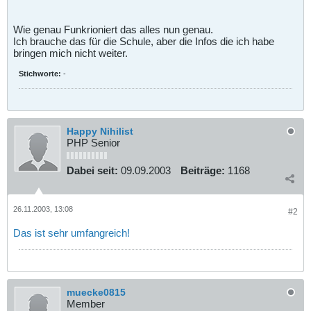
Wie genau Funkrioniert das alles nun genau.
Ich brauche das für die Schule, aber die Infos die ich habe
bringen mich nicht weiter.
Stichworte:
-
Happy Nihilist
PHP Senior
Dabei seit:
09.09.2003
Beiträge:
1168
26.11.2003, 13:08
#2
Das ist sehr umfangreich!
muecke0815
Member