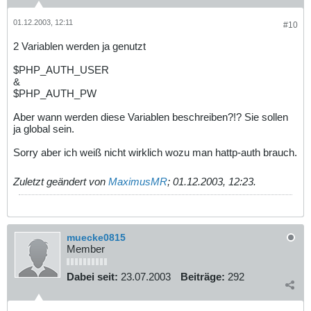
01.12.2003, 12:11
#10
2 Variablen werden ja genutzt
$PHP_AUTH_USER
&
$PHP_AUTH_PW
Aber wann werden diese Variablen beschreiben?!? Sie sollen
ja global sein.
Sorry aber ich weiß nicht wirklich wozu man hattp-auth brauch.
Zuletzt geändert von
MaximusMR
;
01.12.2003, 12:23
.
muecke0815
Member
Dabei seit:
23.07.2003
Beiträge:
292