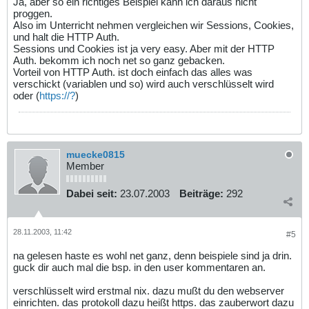
Ja, aber so ein richtiges Beispiel kann ich daraus nicht
proggen.
Also im Unterricht nehmen vergleichen wir Sessions, Cookies,
und halt die HTTP Auth.
Sessions und Cookies ist ja very easy. Aber mit der HTTP
Auth. bekomm ich noch net so ganz gebacken.
Vorteil von HTTP Auth. ist doch einfach das alles was
verschickt (variablen und so) wird auch verschlüsselt wird
oder (
https://?
)
muecke0815
Member
Dabei seit:
23.07.2003
Beiträge:
292
28.11.2003, 11:42
#5
na gelesen haste es wohl net ganz, denn beispiele sind ja drin.
guck dir auch mal die bsp. in den user kommentaren an.
verschlüsselt wird erstmal nix. dazu mußt du den webserver
einrichten. das protokoll dazu heißt https. das zauberwort dazu