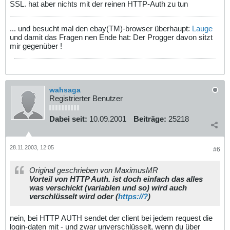
SSL. hat aber nichts mit der reinen HTTP-Auth zu tun
... und besucht mal den ebay(TM)-browser überhaupt:
Lauge
und damit das Fragen nen Ende hat: Der Progger davon sitzt
mir gegenüber !
wahsaga
Registrierter Benutzer
Dabei seit:
10.09.2001
Beiträge:
25218
28.11.2003, 12:05
#6
Original geschrieben von MaximusMR
Vorteil von HTTP Auth. ist doch einfach das alles
was verschickt (variablen und so) wird auch
verschlüsselt wird oder (
https://?
)
nein, bei HTTP AUTH sendet der client bei jedem request die
login-daten mit - und zwar unverschlüsselt, wenn du über