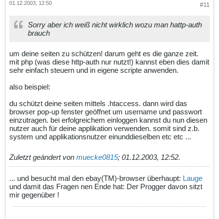
01.12.2003, 12:50
#11
Sorry aber ich weiß nicht wirklich wozu man hattp-auth
brauch
um deine seiten zu schützen! darum geht es die ganze zeit.
mit php (was diese http-auth nur nutzt!) kannst eben dies damit
sehr einfach steuern und in eigene scripte anwenden.
also beispiel:
du schützt deine seiten mittels .htaccess. dann wird das
browser pop-up fenster geöffnet um username und passwort
einzutragen. bei erfolgreichem einloggen kannst du nun diesen
nutzer auch für deine applikation verwenden. somit sind z.b.
system und applikationsnutzer einunddieselben etc etc ...
Zuletzt geändert von
muecke0815
;
01.12.2003, 12:52
.
... und besucht mal den ebay(TM)-browser überhaupt:
Lauge
und damit das Fragen nen Ende hat: Der Progger davon sitzt
mir gegenüber !