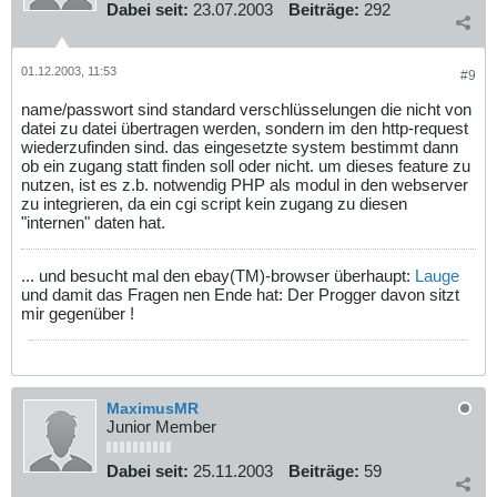
Dabei seit:
23.07.2003
Beiträge:
292
01.12.2003, 11:53
#9
name/passwort sind standard verschlüsselungen die nicht von
datei zu datei übertragen werden, sondern im den http-request
wiederzufinden sind. das eingesetzte system bestimmt dann
ob ein zugang statt finden soll oder nicht. um dieses feature zu
nutzen, ist es z.b. notwendig PHP als modul in den webserver
zu integrieren, da ein cgi script kein zugang zu diesen
"internen" daten hat.
... und besucht mal den ebay(TM)-browser überhaupt:
Lauge
und damit das Fragen nen Ende hat: Der Progger davon sitzt
mir gegenüber !
MaximusMR
Junior Member
Dabei seit:
25.11.2003
Beiträge:
59