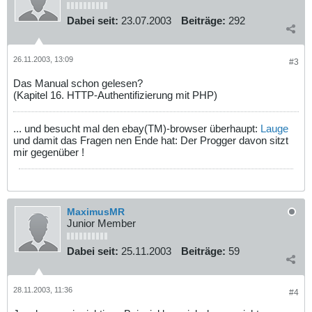
Dabei seit:
23.07.2003
Beiträge:
292
26.11.2003, 13:09
#3
Das Manual schon gelesen?
(Kapitel 16. HTTP-Authentifizierung mit PHP)
... und besucht mal den ebay(TM)-browser überhaupt:
Lauge
und damit das Fragen nen Ende hat: Der Progger davon sitzt
mir gegenüber !
MaximusMR
Junior Member
Dabei seit:
25.11.2003
Beiträge:
59
28.11.2003, 11:36
#4