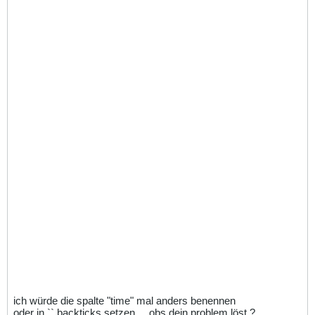
ich würde die spalte "time" mal anders benennen
oder in `` backticks setzen ... obs dein problem löst ?