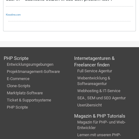
Kissolino.com
PHP Scripte
Internetagenturen &
Entwicklungsumgebungen
Freelancer finden
Full Service Agentur
Projektmanagement-Software
Webentwicklung &
E-Commerce
Softwareagentur
Clone-Scripts
Webhosting & IT-Service
Marktplatz-Software
SEA , SEM und SEO Agentur
Ticket & Supportsysteme
Userübersicht
PHP Scripte
Magazin & PHP Tutorials
Magazin für PHP- und Web-
Entwickler
Lernen mit unseren PHP-