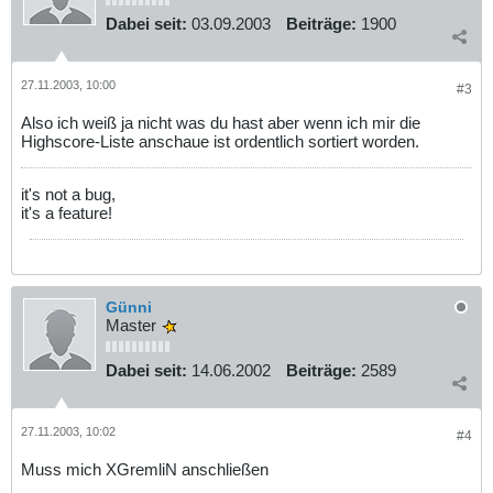
Dabei seit:
03.09.2003
Beiträge:
1900
27.11.2003, 10:00
#3
Also ich weiß ja nicht was du hast aber wenn ich mir die
Highscore-Liste anschaue ist ordentlich sortiert worden.
it's not a bug,
it's a feature!
Günni
Master
Dabei seit:
14.06.2002
Beiträge:
2589
27.11.2003, 10:02
#4
Muss mich XGremliN anschließen