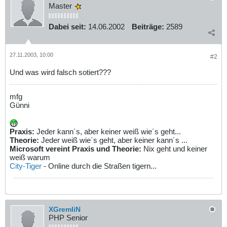
Master
Dabei seit:
14.06.2002
Beiträge:
2589
27.11.2003, 10:00
#2
Und was wird falsch sotiert???
mfg
Günni
Praxis:
Jeder kann´s, aber keiner weiß wie´s geht...
Theorie:
Jeder weiß wie´s geht, aber keiner kann´s ...
Microsoft vereint Praxis und Theorie:
Nix geht und keiner
weiß warum
City-Tiger
- Online durch die Straßen tigern...
XGremliN
PHP Senior