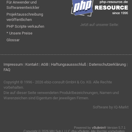
Für Anwender und
Softwareentwickler
Projektausschreibung
veröffentlichen
Jetzt auf unserer Seite:
PHP Scripte verkaufen
* Unsere Preise
Glossar
Impressum
|
Kontakt
|
AGB
|
Haftungsaussschluß
|
Datenschutzerklärung
|
FAQ
Copyright © 1996 - 2026
ebiz-consult GmbH & Co. KG
. Alle Rechte
vorbehalten.
Die auf dieser Seite verwendeten Produktbezeichnungen, Namen und
Warenzeichen sind Eigentum der jeweiligen Firmen.
Software by IQ-Markt
Powered by
vBulletin®
Version 5.7.1
Copyright © 2026 MH Sub I, LLC dba vBulletin. Alle Rechte vorbehalten.