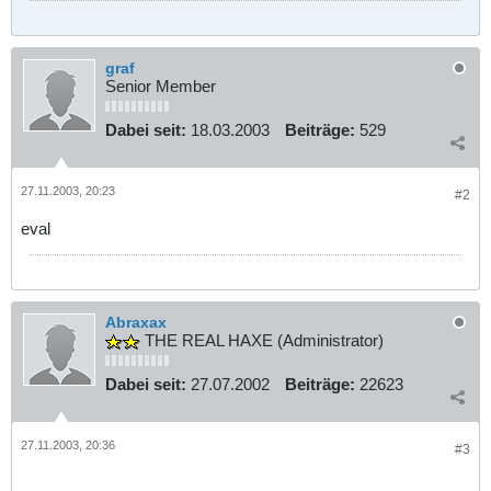
graf
Senior Member
Dabei seit:
18.03.2003
Beiträge:
529
27.11.2003, 20:23
#2
eval
Abraxax
THE REAL HAXE (Administrator)
Dabei seit:
27.07.2002
Beiträge:
22623
27.11.2003, 20:36
#3