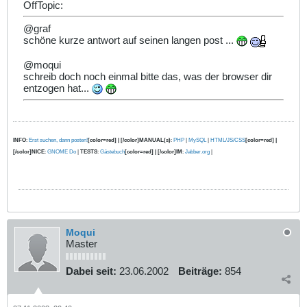
OffTopic:
@graf
schöne kurze antwort auf seinen langen post ...
@moqui
schreib doch noch einmal bitte das, was der browser dir
entzogen hat...
INFO
:
Erst suchen, dann posten!
[color=red] | [/color]MANUAL(s)
:
PHP
|
MySQL
|
HTML/JS/CSS
[color=red] |
[/color]NICE
:
GNOME Do
|
TESTS
:
Gästebuch
[color=red] | [/color]IM
:
Jabber.org
|
Moqui
Master
Dabei seit:
23.06.2002
Beiträge:
854