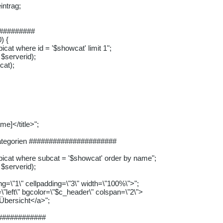
eintrag;
##########
) {
cat where id = '$showcat' limit 1";
$serverid);
cat);
me]</title>";
kategorien ######################
icat where subcat = '$showcat' order by name";
$serverid);
ng=\"1\" cellpadding=\"3\" width=\"100%\">";
\"left\" bgcolor=\"$c_header\" colspan=\"2\">
Übersicht</a>";
#############