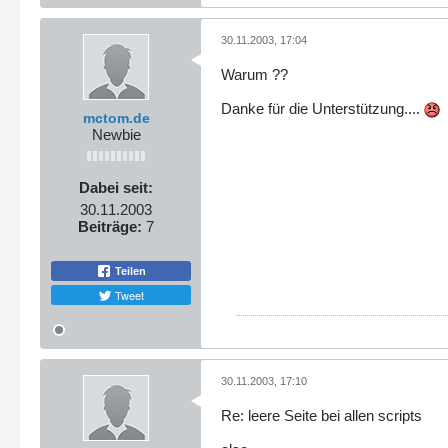
30.11.2003, 17:04
Warum ??
Danke für die Unterstützung....
mctom.de
Newbie
Dabei seit:
30.11.2003
Beiträge:
7
Teilen
Tweet
30.11.2003, 17:10
Re: leere Seite bei allen scripts