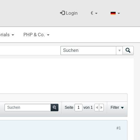
Login
€
rials
PHP & Co.
Seite
von
1
Filter
#1