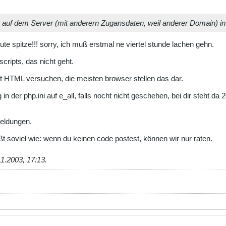
 auf dem Server (mit anderern Zugansdaten, weil anderer Domain) inst
olute spitze!!! sorry, ich muß erstmal ne viertel stunde lachen gehn.
cripts, das nicht geht.
mit HTML versuchen, die meisten browser stellen das dar.
g in der php.ini auf e_all, falls nocht nicht geschehen, bei dir steht da
meldungen.
ßt soviel wie: wenn du keinen code postest, können wir nur raten.
11.2003, 17:13
.