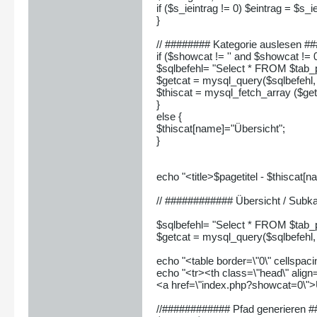
if ($s_ieintrag != 0) $eintrag = $s_i
}
// ######## Kategorie auslesen #
if ($showcat != '' and $showcat != 0
$sqlbefehl= "Select * FROM $tab_pi
$getcat = mysql_query($sqlbefehl, 
$thiscat = mysql_fetch_array ($get
}
else {
$thiscat[name]="Übersicht";
}
echo "<title>$pagetitel - $thiscat[na
// ############ Übersicht / Sub
$sqlbefehl= "Select * FROM $tab_p
$getcat = mysql_query($sqlbefehl, 
echo "<table border=\"0\" cellspaci
echo "<tr><th class=\"head\" align=
<a href=\"index.php?showcat=0\">
//############ Pfad generieren 