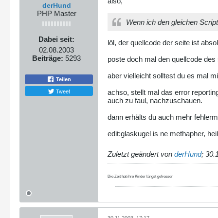
also,
derHund
PHP Master
Wenn ich den gleichen Script
Dabei seit:
löl, der quellcode der seite ist abs
02.08.2003
Beiträge:
5293
poste doch mal den quellcode des s
aber vielleicht solltest du es mal 
Teilen
Tweet
achso, stellt mal das error reportin
auch zu faul, nachzuschauen.
dann erhälts du auch mehr fehler
edit:glaskugel is ne methapher, hei
Zuletzt geändert von
derHund
;
30.
Die Zeit hat ihre Kinder längst gefressen