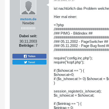
30.11.2003, 17:17
ist nachtürlich das Problem welch
Hier mal einer:
mctom.de
Newbie
<?php
//##########################
//## PIMG - Bildindex ##
Dabei seit:
//##########################
30.11.2003
//## 05.11.2002 - PageSwitcher ##
Beiträge:
7
//## 05.11.2002 - Page Bug fixed #
//##########################
Teilen
require("config.inc.php");
Tweet
require("kopf.php");
if ($showcat == '') {
$showcat=0;
if ($s_ishowcat != 0) $showcat = 
}
session_register(s_ishowcat);
$s_ishowcat = $showcat;
if ($eintrag == '') {
$eintrag = 0;