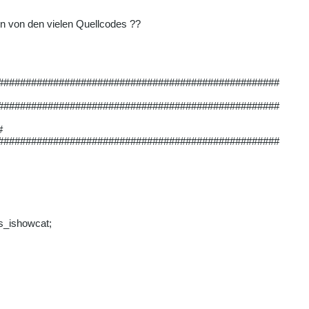
en von den vielen Quellcodes ??
####################################################
####################################################
#
####################################################
$s_ishowcat;