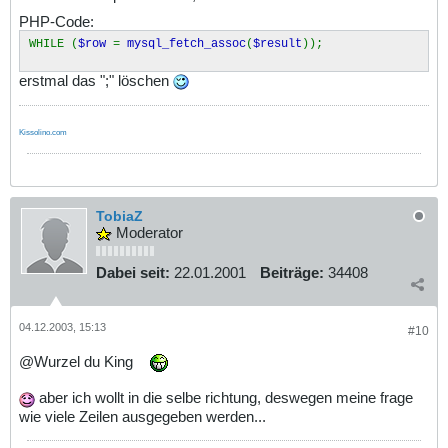
PHP-Code:
WHILE (
$row
=
mysql_fetch_assoc
(
$result
));
erstmal das ";" löschen
Kissolino.com
TobiaZ
Moderator
Dabei seit:
22.01.2001
Beiträge:
34408
04.12.2003, 15:13
#10
@Wurzel du King
aber ich wollt in die selbe richtung, deswegen meine frage
wie viele Zeilen ausgegeben werden...