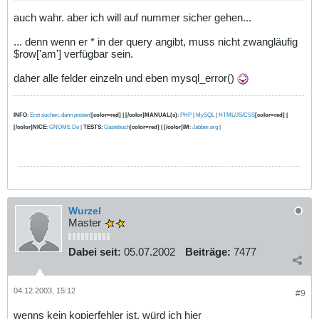
auch wahr. aber ich will auf nummer sicher gehen...
... denn wenn er * in der query angibt, muss nicht zwangläufig
$row['am'] verfügbar sein.
daher alle felder einzeln und eben mysql_error()
INFO
:
Erst suchen, dann posten!
[color=red] | [/color]MANUAL(s)
:
PHP
|
MySQL
|
HTML/JS/CSS
[color=red] |
[/color]NICE
:
GNOME Do
|
TESTS
:
Gästebuch
[color=red] | [/color]IM
:
Jabber.org
|
Wurzel
Master
Dabei seit:
05.07.2002
Beiträge:
7477
04.12.2003, 15:12
#9
wenns kein kopierfehler ist, würd ich hier