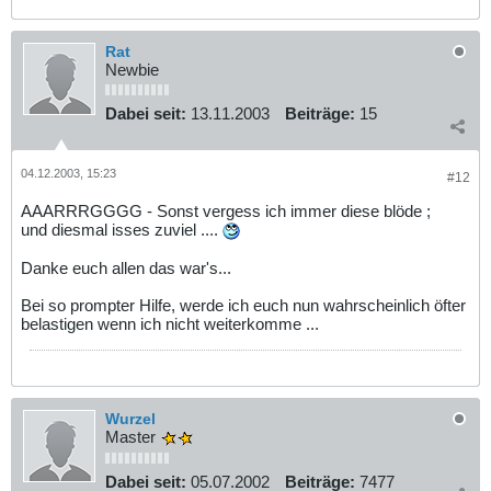
Rat
Newbie
Dabei seit:
13.11.2003
Beiträge:
15
04.12.2003, 15:23
#12
AAARRRGGGG - Sonst vergess ich immer diese blöde ;
und diesmal isses zuviel ....
Danke euch allen das war's...
Bei so prompter Hilfe, werde ich euch nun wahrscheinlich öfter
belastigen wenn ich nicht weiterkomme ...
Wurzel
Master
Dabei seit:
05.07.2002
Beiträge:
7477