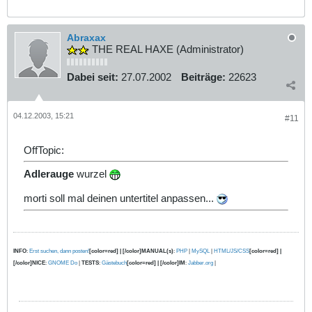
Abraxax
THE REAL HAXE (Administrator)
Dabei seit:
27.07.2002
Beiträge:
22623
04.12.2003, 15:21
#11
OffTopic:
Adlerauge
wurzel
morti soll mal deinen untertitel anpassen...
INFO
:
Erst suchen, dann posten!
[color=red] | [/color]MANUAL(s)
:
PHP
|
MySQL
|
HTML/JS/CSS
[color=red] |
[/color]NICE
:
GNOME Do
|
TESTS
:
Gästebuch
[color=red] | [/color]IM
:
Jabber.org
|