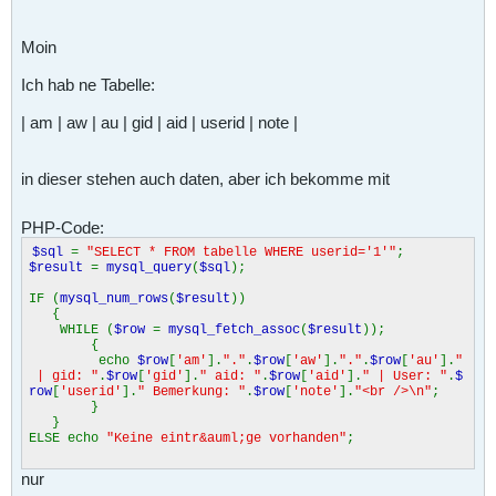
Moin
Ich hab ne Tabelle:
| am | aw | au | gid | aid | userid | note |
in dieser stehen auch daten, aber ich bekomme mit
PHP-Code:
$sql
=
"SELECT * FROM tabelle WHERE userid='1'"
;
$result
=
mysql_query
(
$sql
);
IF (
mysql_num_rows
(
$result
))
{
WHILE (
$row
=
mysql_fetch_assoc
(
$result
));
{
echo
$row
[
'am'
].
"."
.
$row
[
'aw'
].
"."
.
$row
[
'au'
].
"
| gid: "
.
$row
[
'gid'
].
" aid: "
.
$row
[
'aid'
].
" | User: "
.
$
row
[
'userid'
].
" Bemerkung: "
.
$row
[
'note'
].
"<br />\n"
;
}
}
ELSE echo
"Keine eintr&auml;ge vorhanden"
;
nur