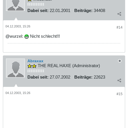
Dabei seit:
22.01.2001
Beiträge:
34408
04.12.2003, 15:26
#14
@wurzel:
Nicht schlecht!!!
Abraxax
THE REAL HAXE (Administrator)
Dabei seit:
27.07.2002
Beiträge:
22623
04.12.2003, 15:26
#15