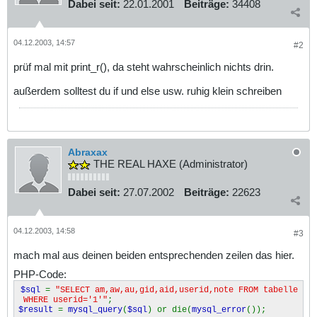
Dabei seit:
22.01.2001
Beiträge:
34408
04.12.2003, 14:57
#2
prüf mal mit print_r(), da steht wahrscheinlich nichts drin.
außerdem solltest du if und else usw. ruhig klein schreiben
Abraxax
THE REAL HAXE (Administrator)
Dabei seit:
27.07.2002
Beiträge:
22623
04.12.2003, 14:58
#3
mach mal aus deinen beiden entsprechenden zeilen das hier.
PHP-Code:
$sql
=
"SELECT am,aw,au,gid,aid,userid,note FROM tabelle
WHERE userid='1'"
;
$result
=
mysql_query
(
$sql
) or die(
mysql_error
());