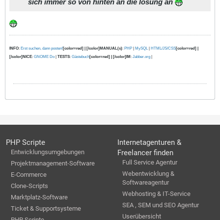
sich immer so von hinten an die lösung an
INFO
:
Erst suchen, dann posten!
[color=red] | [/color]MANUAL(s)
:
PHP
|
MySQL
|
HTML/JS/CSS
[color=red] |
[/color]NICE
:
GNOME Do
|
TESTS
:
Gästebuch
[color=red] | [/color]IM
:
Jabber.org
|
PHP Scripte
Internetagenturen &
Entwicklungsumgebungen
Freelancer finden
Full Service Agentur
Projektmanagement-Software
Webentwicklung &
E-Commerce
Softwareagentur
Clone-Scripts
Webhosting & IT-Service
Marktplatz-Software
SEA , SEM und SEO Agentur
Ticket & Supportsysteme
Userübersicht
PHP Scripte