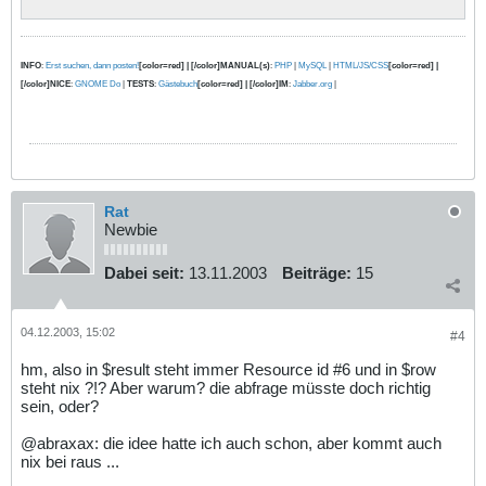
INFO
:
Erst suchen, dann posten!
[color=red] | [/color]MANUAL(s)
:
PHP
|
MySQL
|
HTML/JS/CSS
[color=red] |
[/color]NICE
:
GNOME Do
|
TESTS
:
Gästebuch
[color=red] | [/color]IM
:
Jabber.org
|
Rat
Newbie
Dabei seit:
13.11.2003
Beiträge:
15
04.12.2003, 15:02
#4
hm, also in $result steht immer Resource id #6 und in $row
steht nix ?!? Aber warum? die abfrage müsste doch richtig
sein, oder?
@abraxax: die idee hatte ich auch schon, aber kommt auch
nix bei raus ...