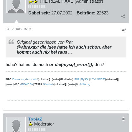
THE REAL HAXE (Administrator)
Dabei seit:
27.07.2002
Beiträge:
22623
04.12.2003, 15:07
#6
Original geschrieben von Rat
@abraxax: die idee hatte ich auch schon, aber
kommt auch nix bei raus ...
huhu? hattest du auch
or die(mysql_error());
drin?
INFO
:
Erst suchen, dann posten!
[color=red] | [/color]MANUAL(s)
:
PHP
|
MySQL
|
HTML/JS/CSS
[color=red] |
[/color]NICE
:
GNOME Do
|
TESTS
:
Gästebuch
[color=red] | [/color]IM
:
Jabber.org
|
TobiaZ
Moderator